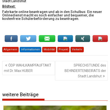
Stadt Landshut
Bildtext:
Fahrkarte online beantragen und ab in den Schulbus: Ein neuer
Onlinedienst macht es noch einfacher und bequemer, die
kostenfreie Schülerbeförderung zu beantragen.
Allgemein
Informationen
Mobilität
Projekt
Verkehr
Beitragsnavigation
ÖDP WAHLKAMPFAUFTAKT
SPRECHSTUNDE des
mit Dr. Max HUBER
BEHINDERTENBEIRATS der
Stadt Landshut
weitere Beiträge