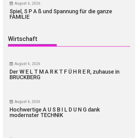
August 6, 2026
Spiel, S P A ß und Spannung für die ganze
FAMILIE
Wirtschaft
August 6, 2026
Der W E L T M A R K T F Ü H R E R, zuhause in
BRUCKBERG
August 6, 2026
Hochwertige A U S B I L D U N G dank
modernster TECHNIK