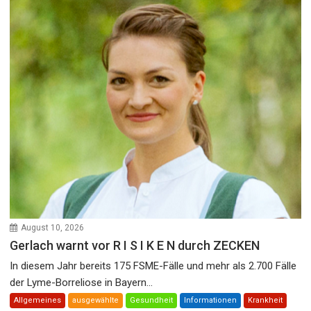
August 10, 2026
Gerlach warnt vor R I S I K E N durch ZECKEN
In diesem Jahr bereits 175 FSME-Fälle und mehr als 2.700 Fälle
der Lyme-Borreliose in Bayern...
Allgemeines
ausgewählte
Gesundheit
Informationen
Krankheit