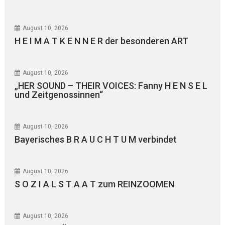
August 10, 2026
H E I M A T K E N N E R der besonderen ART
August 10, 2026
„HER SOUND – THEIR VOICES: Fanny H E N S E L
und Zeitgenossinnen“
August 10, 2026
Bayerisches B R A U C H T U M verbindet
August 10, 2026
S O Z I A L S T A A T zum REINZOOMEN
August 10, 2026