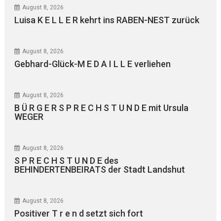
August 8, 2026
Luisa K E L L E R kehrt ins RABEN-NEST zurück
August 8, 2026
Gebhard-Glück-M E D A I L L E verliehen
August 8, 2026
B Ü R G E R S P R E C H S T U N D E mit Ursula
WEGER
August 8, 2026
S P R E C H S T U N D E des
BEHINDERTENBEIRATS der Stadt Landshut
August 8, 2026
Positiver T r e n d setzt sich fort