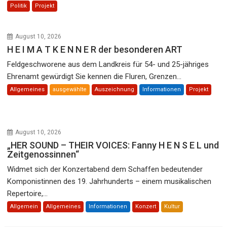
Politik
Projekt
August 10, 2026
H E I M A T K E N N E R der besonderen ART
Feldgeschworene aus dem Landkreis für 54- und 25-jähriges
Ehrenamt gewürdigt Sie kennen die Fluren, Grenzen...
Allgemeines
ausgewählte
Auszeichnung
Informationen
Projekt
August 10, 2026
„HER SOUND – THEIR VOICES: Fanny H E N S E L und
Zeitgenossinnen“
Widmet sich der Konzertabend dem Schaffen bedeutender
Komponistinnen des 19. Jahrhunderts – einem musikalischen
Repertoire,...
Allgemein
Allgemeines
Informationen
Konzert
Kultur