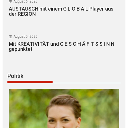
August 6, 2026
AUSTAUSCH mit einem G L O B A L Player aus
der REGION
August 5, 2026
Mit KREATIVITÄT und G E S C H Ä F T S S I N N
gepunktet
Politik