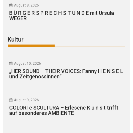
August 8, 2026
B Ü R G E R S P R E C H S T U N D E mit Ursula
WEGER
Kultur
August 10, 2026
„HER SOUND – THEIR VOICES: Fanny H E N S E L
und Zeitgenossinnen“
August 9, 2026
COLORI e SCULTURA – Erlesene K u n s t trifft
auf besonderes AMBIENTE