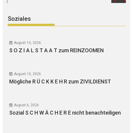
Soziales
August 10, 2026
S O Z I A L S T A A T zum REINZOOMEN
August 10, 2026
Mögliche R Ü C K K E H R zum ZIVILDIENST
August 6, 2026
Sozial S C H W Ä C H E R E nicht benachteiligen