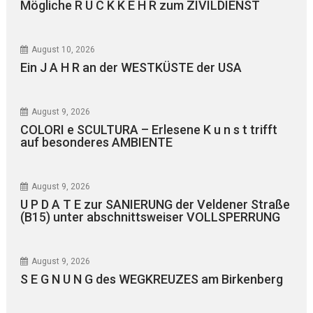
Mögliche R Ü C K K E H R zum ZIVILDIENST
August 10, 2026
Ein J A H R an der WESTKÜSTE der USA
August 9, 2026
COLORI e SCULTURA – Erlesene K u n s t trifft
auf besonderes AMBIENTE
August 9, 2026
U P D A T E zur SANIERUNG der Veldener Straße
(B15) unter abschnittsweiser VOLLSPERRUNG
August 9, 2026
S E G N U N G des WEGKREUZES am Birkenberg