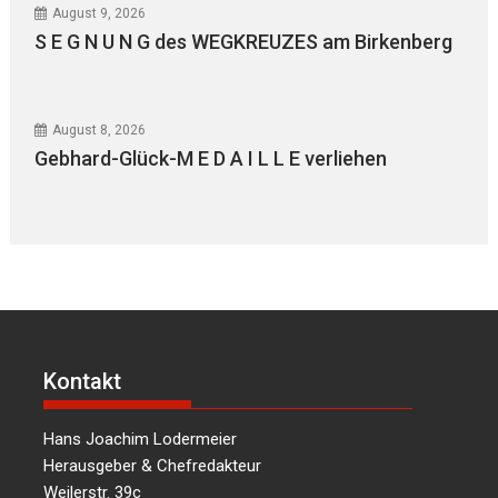
August 9, 2026
S E G N U N G des WEGKREUZES am Birkenberg
August 8, 2026
Gebhard-Glück-M E D A I L L E verliehen
Kontakt
Hans Joachim Lodermeier
Herausgeber & Chefredakteur
Weilerstr. 39c