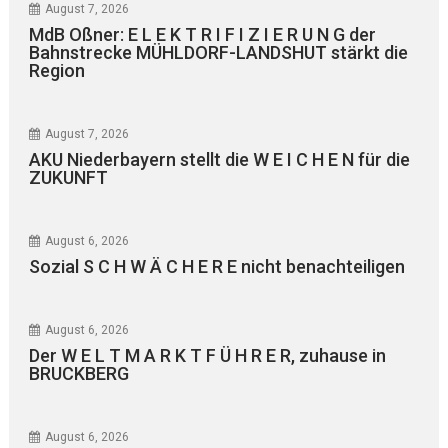
August 7, 2026
MdB Oßner: E L E K T R I F I Z I E R U N G der
Bahnstrecke MÜHLDORF-LANDSHUT stärkt die
Region
August 7, 2026
AKU Niederbayern stellt die W E I C H E N für die
ZUKUNFT
August 6, 2026
Sozial S C H W Ä C H E R E nicht benachteiligen
August 6, 2026
Der W E L T M A R K T F Ü H R E R, zuhause in
BRUCKBERG
August 6, 2026