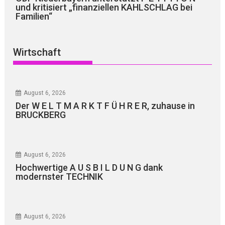
und kritisiert „finanziellen KAHLSCHLAG bei
Familien“
Wirtschaft
August 6, 2026
Der W E L T M A R K T F Ü H R E R, zuhause in
BRUCKBERG
August 6, 2026
Hochwertige A U S B I L D U N G dank
modernster TECHNIK
August 6, 2026