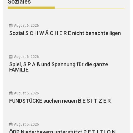
Soziales
August 6, 2026
Sozial S C H W Ä C H E R E nicht benachteiligen
August 6, 2026
Spiel, S P A ß und Spannung für die ganze
FAMILIE
August 5, 2026
FUNDSTÜCKE suchen neuen B E S I T Z E R
August 5, 2026
ÖDP Niederbayern unterstützt P E T I T I O N