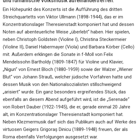
und rumänische Volksmusik aufeinandertreffen.
Ein Höhepunkt des Konzerts ist die Aufführung des dritten
Streichquartetts von Viktor Ullmann (1898-1944), das er im
Konzentrationslager Theresienstadt komponiert hat und dessen
Noten auf abenteuerliche Weise „überlebt“ haben. Hier spielen,
neben Christoph Goldstein (Violine I), Christina Steckermeier
(Violine II), Daniel Habermayer (Viola) und Barbara Körber (Cello)
mit. Außerdem erklingen die Sonate in f-Moll von Felix
Mendelssohn Bartholdy (1809-1847) für Violine und Klavier,
„Nigun“ von Ernest Bloch (1880-1959) sowie der Walzer „Wiener
Blut“ von Johann Strauß, welcher jüdische Vorfahren hatte und
dessen Musik von den Nationalsozialisten stillschweigend
„arisiert“ wurde. Ein ganz besonders ergreifendes Stück, das
ebenfalls an diesem Abend aufgeführt wird, ist die „Serenade“
von Robert Dauber (1922-1945), die er, gerade einmal 20 Jahre
alt, im Konzentrationslager Theresienstadt komponiert hat.
Neben Klezmermusik darf sich das Publikum auch auf Werke des
virtuosen Geigers Grigoraș Dinicu (1889-1948) freuen, der als
Roma ebenfalls Verfolgungen ausgesetzt war.