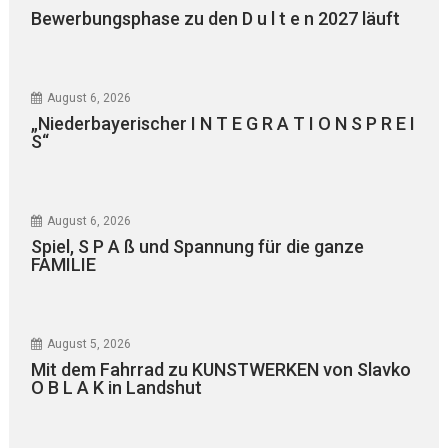
Bewerbungsphase zu den D u l t e n 2027 läuft
August 6, 2026
„Niederbayerischer I N T E G R A T I O N S P R E I
S“
August 6, 2026
Spiel, S P A ß und Spannung für die ganze
FAMILIE
August 5, 2026
Mit dem Fahrrad zu KUNSTWERKEN von Slavko
O B L A K in Landshut