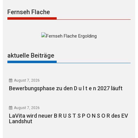
Fernseh Flache
aktuelle Beiträge
August 7, 2026
Bewerbungsphase zu den D u l t e n 2027 läuft
August 7, 2026
LaVita wird neuer B R U S T S P O N S O R des EV
Landshut