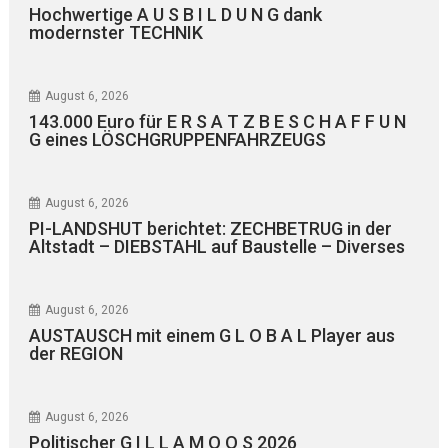
Hochwertige A U S B I L D U N G dank
modernster TECHNIK
August 6, 2026
143.000 Euro für E R S A T Z B E S C H A F F U N
G eines LÖSCHGRUPPENFAHRZEUGS
August 6, 2026
PI-LANDSHUT berichtet: ZECHBETRUG in der
Altstadt – DIEBSTAHL auf Baustelle – Diverses
August 6, 2026
AUSTAUSCH mit einem G L O B A L Player aus
der REGION
August 6, 2026
Politischer G I L L A M O O S 2026