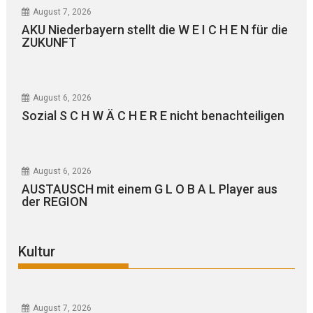
August 7, 2026
AKU Niederbayern stellt die W E I C H E N für die
ZUKUNFT
August 6, 2026
Sozial S C H W Ä C H E R E nicht benachteiligen
August 6, 2026
AUSTAUSCH mit einem G L O B A L Player aus
der REGION
Kultur
August 7, 2026