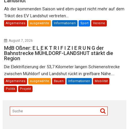
Landshut
Ab der kommenden Saison wird ebm-papst nicht mehr auf dem
Trikot des EV Landshut vertreten...
Allgemeines
ausgewählte
Informationen
Sport
Vereine
August 7, 2026
MdB Oßner: E L E K T R I F I Z I E R U N G der
Bahnstrecke MÜHLDORF-LANDSHUT stärkt die
Region
Die Elektrifizierung der 53,7 Kilometer langen Schienenstrecke
zwischen Mühldorf und Landshut rückt in greifbare Nähe....
Allgemeines
ausgewählte
Bauen
Informationen
Mobilität
Politik
Projekt