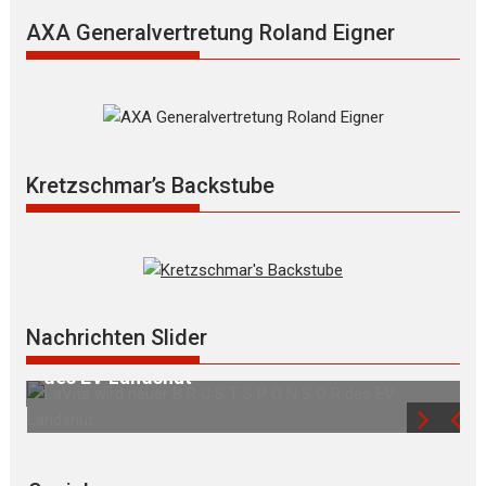
AXA Generalvertretung Roland Eigner
Kretzschmar’s Backstube
M
Nachrichten Slider
LaVita wird neuer B R U S T S P O N S O R
des EV Landshut
d