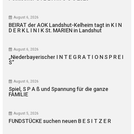
August 6, 2026
BEIRAT der AOK Landshut-Kelheim tagt in K I N
D E R K L I N I K St. MARIEN in Landshut
August 6, 2026
„Niederbayerischer I N T E G R A T I O N S P R E I
S“
August 6, 2026
Spiel, S P A ß und Spannung für die ganze
FAMILIE
August 5, 2026
FUNDSTÜCKE suchen neuen B E S I T Z E R