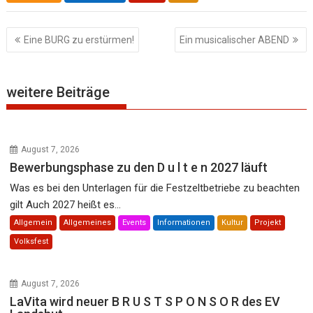
Beitragsnavigation
Eine BURG zu erstürmen!
Ein musicalischer ABEND
weitere Beiträge
August 7, 2026
Bewerbungsphase zu den D u l t e n 2027 läuft
Was es bei den Unterlagen für die Festzeltbetriebe zu beachten
gilt Auch 2027 heißt es...
Allgemein
Allgemeines
Events
Informationen
Kultur
Projekt
Volksfest
August 7, 2026
LaVita wird neuer B R U S T S P O N S O R des EV