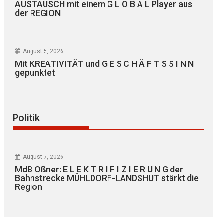
AUSTAUSCH mit einem G L O B A L Player aus
der REGION
August 5, 2026
Mit KREATIVITÄT und G E S C H Ä F T S S I N N
gepunktet
Politik
August 7, 2026
MdB Oßner: E L E K T R I F I Z I E R U N G der
Bahnstrecke MÜHLDORF-LANDSHUT stärkt die
Region