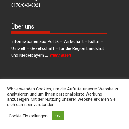
0176/64349821
Über uns
Informationen aus Politik – Wirtschaft – Kultur –
Umwelt – Gesellschaft – für die Region Landshut
und Niederbayern …
mehr lesen
Social Media
Wir verwenden Cookies, um die Aufrufe unserer Website zu
analysieren und um Ihnen personalisierte Werbung
LinkedIn
Facebook
Instagram
X
anzuzeigen. Mit der Nutzung unserer Website erklären Sie
sich damit einverstanden.
Kontakt
Cookie Einstellungen
OK
Hans Joachim Lodermeier Herausgeber &