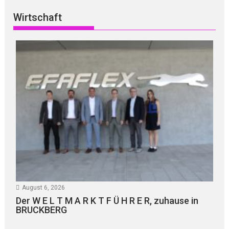
Wirtschaft
August 6, 2026
Der W E L T M A R K T F Ü H R E R, zuhause in
BRUCKBERG