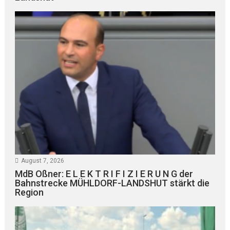
August 7, 2026
MdB Oßner: E L E K T R I F I Z I E R U N G der
Bahnstrecke MÜHLDORF-LANDSHUT stärkt die
Region