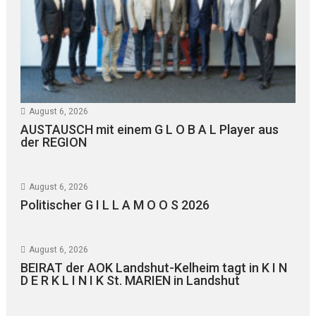
August 6, 2026
AUSTAUSCH mit einem G L O B A L Player aus
der REGION
August 6, 2026
Politischer G I L L A M O O S 2026
August 6, 2026
BEIRAT der AOK Landshut-Kelheim tagt in K I N
D E R K L I N I K St. MARIEN in Landshut