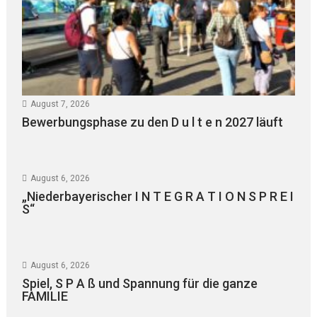
August 7, 2026
Bewerbungsphase zu den D u l t e n 2027 läuft
August 6, 2026
„Niederbayerischer I N T E G R A T I O N S P R E I
S“
August 6, 2026
Spiel, S P A ß und Spannung für die ganze
FAMILIE