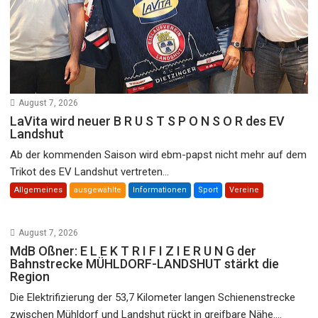
August 7, 2026
LaVita wird neuer B R U S T S P O N S O R des EV
Landshut
Ab der kommenden Saison wird ebm-papst nicht mehr auf dem
Trikot des EV Landshut vertreten...
Allgemeines
ausgewählte
Informationen
Sport
Vereine
August 7, 2026
MdB Oßner: E L E K T R I F I Z I E R U N G der
Bahnstrecke MÜHLDORF-LANDSHUT stärkt die
Region
Die Elektrifizierung der 53,7 Kilometer langen Schienenstrecke
zwischen Mühldorf und Landshut rückt in greifbare Nähe....