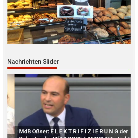
Nachrichten Slider
MdB Oßner: E L E K T R I F I Z I E R U N G der