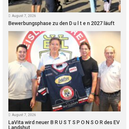
August 7, 2026
Bewerbungsphase zu den D u l t e n 2027 läuft
August 7, 2026
LaVita wird neuer B R U S T S P O N S O R des EV
Landshut