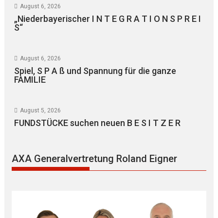
August 6, 2026
„Niederbayerischer I N T E G R A T I O N S P R E I
S“
August 6, 2026
Spiel, S P A ß und Spannung für die ganze
FAMILIE
August 5, 2026
FUNDSTÜCKE suchen neuen B E S I T Z E R
AXA Generalvertretung Roland Eigner