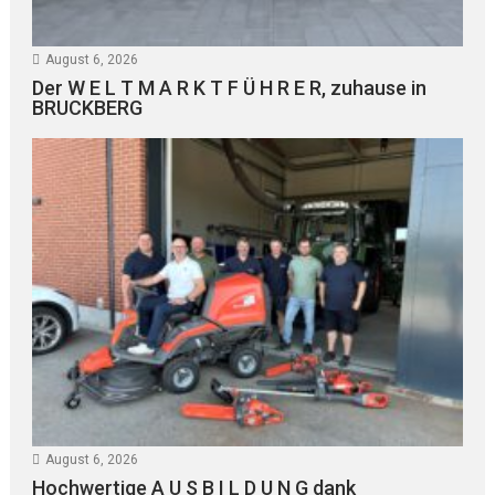
August 6, 2026
Der W E L T M A R K T F Ü H R E R, zuhause in
BRUCKBERG
August 6, 2026
Hochwertige A U S B I L D U N G dank