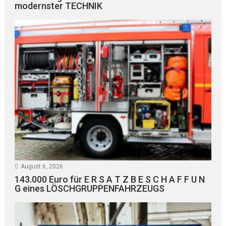
modernster TECHNIK
August 6, 2026
143.000 Euro für E R S A T Z B E S C H A F F U N
G eines LÖSCHGRUPPENFAHRZEUGS