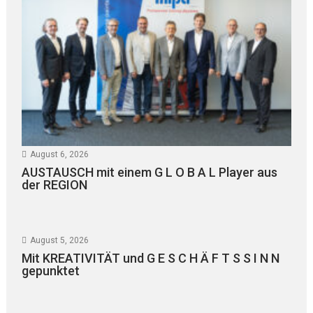
August 6, 2026
AUSTAUSCH mit einem G L O B A L Player aus
der REGION
August 5, 2026
Mit KREATIVITÄT und G E S C H Ä F T S S I N N
gepunktet