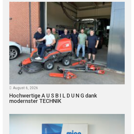
August 6, 2026
Hochwertige A U S B I L D U N G dank
modernster TECHNIK