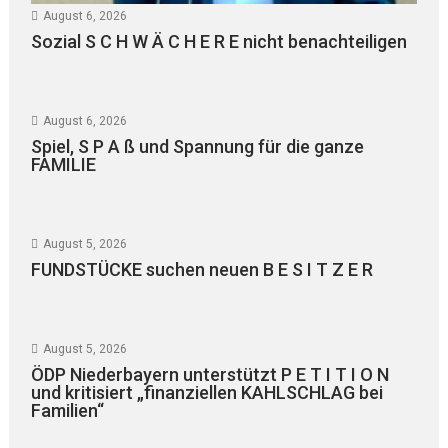
August 6, 2026
Sozial S C H W Ä C H E R E nicht benachteiligen
August 6, 2026
Spiel, S P A ß und Spannung für die ganze
FAMILIE
August 5, 2026
FUNDSTÜCKE suchen neuen B E S I T Z E R
August 5, 2026
ÖDP Niederbayern unterstützt P E T I T I O N
und kritisiert „finanziellen KAHLSCHLAG bei
Familien“