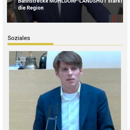
Bahnstrecke MÜHLDORF-LANDSHUT stärkt
A
die Region
Soziales