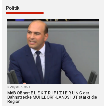
Politik
August 7, 2026
MdB Oßner: E L E K T R I F I Z I E R U N G der
Bahnstrecke MÜHLDORF-LANDSHUT stärkt die
Region