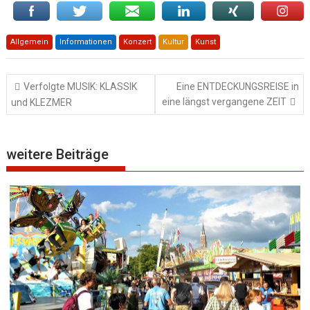
Allgemein
Informationen
Konzert
Kultur
Kunst
Beitragsnavigation
Verfolgte MUSIK: KLASSIK
Eine ENTDECKUNGSREISE in
eine längst vergangene ZEIT
und KLEZMER
weitere Beiträge