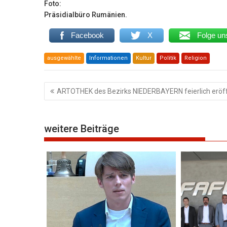
Foto:
Präsidialbüro Rumänien.
Facebook
X
Folge un
ausgewählte
Informationen
Kultur
Politik
Religion
Beitragsnavigation
ARTOTHEK des Bezirks NIEDERBAYERN feierlich eröf
weitere Beiträge