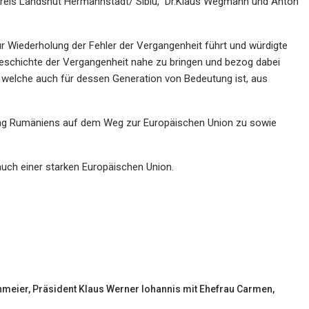
eis Landshut Hermannstadt/ Sibiu, Dr.Klaus Wegmann und Anton
r Wiederholung der Fehler der Vergangenheit führt und würdigte
eschichte der Vergangenheit nahe zu bringen und bezog dabei
 welche auch für dessen Generation von Bedeutung ist, aus
zung Rumäniens auf dem Weg zur Europäischen Union zu sowie
uch einer starken Europäischen Union.
meier, Präsident Klaus Werner Iohannis mit Ehefrau Carmen,