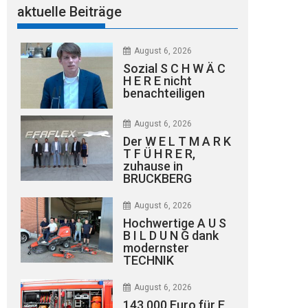
aktuelle Beiträge
August 6, 2026
Sozial S C H W Ä C
H E R E nicht
benachteiligen
August 6, 2026
Der W E L T M A R K
T F Ü H R E R,
zuhause in
BRUCKBERG
August 6, 2026
Hochwertige A U S
B I L D U N G dank
modernster
TECHNIK
August 6, 2026
143.000 Euro für E