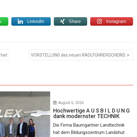
s
LinkedIn
Share
Instagram
fnet
VORSTELLUNG des neuen RADLFÜHRERSCHEINS
August 6, 2026
Hochwertige A U S B I L D U N G
dank modernster TECHNIK
Die Firma Baumgartner Landtechnik
hat dem Bildungszentrum Landshut