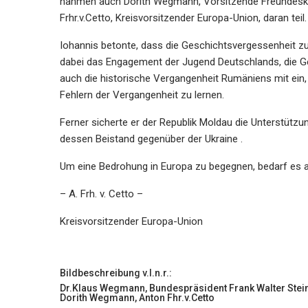
nahmen auch Dorith Wegmann, Vorsitzende Freundeskr
Frhr.v.Cetto, Kreisvorsitzender Europa-Union, daran teil.
Iohannis betonte, dass die Geschichtsvergessenheit zu
dabei das Engagement der Jugend Deutschlands, die G
auch die historische Vergangenheit Rumäniens mit ein,
Fehlern der Vergangenheit zu lernen.
Ferner sicherte er der Republik Moldau die Unterstüt
dessen Beistand gegenüber der Ukraine .
Um eine Bedrohung in Europa zu begegnen, bedarf es a
– A. Frh. v. Cetto –
Kreisvorsitzender Europa-Union
Bildbeschreibung v.l.n.r.:
Dr.Klaus Wegmann, Bundespräsident Frank Walter Stein
Dorith Wegmann, Anton Fhr.v.Cetto