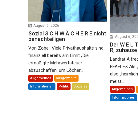
August 6, 2026
Sozial S C H W Ä C H E R E nicht
August 6, 20
benachteiligen
Der W E L T
Von Zobel: Viele Privathaushalte sind
R, zuhaus
finanziell bereits am Limit „Die
Landrat Alfre
ermäßigte Mehrwertsteuer
EFAFLEX Als 
abzuschaffen, um Löcher...
also „heimlic
Allgemeines
ausgewählte
meist...
Informationen
Politik
Soziales
Allgemeines
Informationen