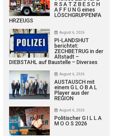
R S A T Z B E S C H
A F F U N G eines
LÖSCHGRUPPENFA
HRZEUGS
August 6, 2026
PI-LANDSHUT
berichtet:
ZECHBETRUG in der
Altstadt –
DIEBSTAHL auf Baustelle – Diverses
August 6, 2026
AUSTAUSCH mit
einem G L O B A L
Player aus der
REGION
August 6, 2026
Politischer G I L L A
M O O S 2026