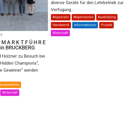
diverse Geräte für den Lehrbetrieb zur
Verfügung...
Allgemein
Allgemeines
Ausbildung
Handwerrk
Informationen
Projekt
Wirtschaft
26
 M A R K T F Ü H R E
e in BRUCKBERG
d Holzner zu Besuch bei
„Hidden Champions“,
he Gewinner“ werden
ausgewählte
Wirtschaft