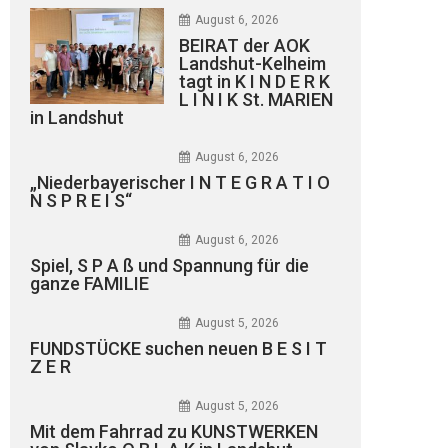
August 6, 2026
BEIRAT der AOK
Landshut-Kelheim
tagt in K I N D E R K
L I N I K St. MARIEN
in Landshut
August 6, 2026
„Niederbayerischer I N T E G R A T I O
N S P R E I S“
August 6, 2026
Spiel, S P A ß und Spannung für die
ganze FAMILIE
August 5, 2026
FUNDSTÜCKE suchen neuen B E S I T
Z E R
August 5, 2026
Mit dem Fahrrad zu KUNSTWERKEN