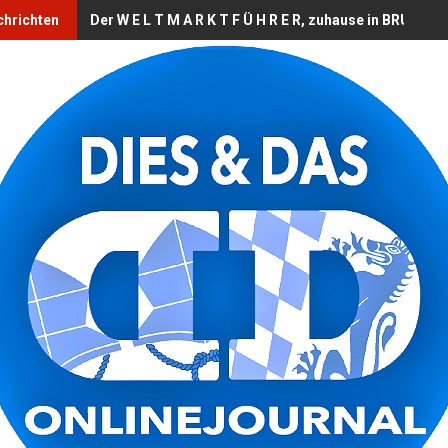
chrichten
Der W E L T M A R K T F Ü H R E R, zuhause in BRUCKB