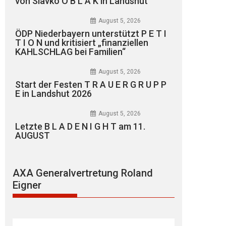
von Slavko O B L A K in Landshut
August 5, 2026
ÖDP Niederbayern unterstützt P E T I
T I O N und kritisiert „finanziellen
KAHLSCHLAG bei Familien“
August 5, 2026
Start der Festen T R A U E R G R U P P
E in Landshut 2026
August 5, 2026
Letzte B L A D E N I G H T am 11.
AUGUST
AXA Generalvertretung Roland
Eigner