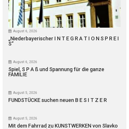
August 6, 2026
„Niederbayerischer I N T E G R A T I O N S P R E I
S“
August 6, 2026
Spiel, S P A ß und Spannung für die ganze
FAMILIE
August 5, 2026
FUNDSTÜCKE suchen neuen B E S I T Z E R
August 5, 2026
Mit dem Fahrrad zu KUNSTWERKEN von Slavko