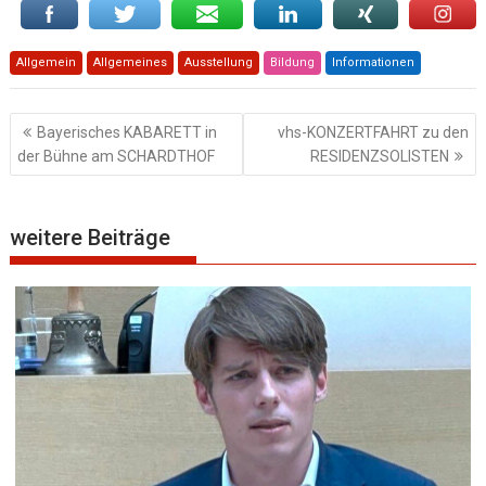
Allgemein
Allgemeines
Ausstellung
Bildung
Informationen
Beitragsnavigation
Bayerisches KABARETT in
vhs-KONZERTFAHRT zu den
der Bühne am SCHARDTHOF
RESIDENZSOLISTEN
weitere Beiträge