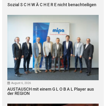
Sozial S C H W Ä C H E R E nicht benachteiligen
August 6, 2026
AUSTAUSCH mit einem G L O B A L Player aus
der REGION