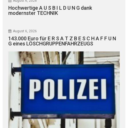
August 6, 2026
Hochwertige A U S B I L D U N G dank
modernster TECHNIK
August 6, 2026
143.000 Euro für E R S A T Z B E S C H A F F U N
G eines LÖSCHGRUPPENFAHRZEUGS