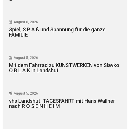
August 6, 2026
Spiel, S P A ß und Spannung für die ganze
FAMILIE
August 5, 2026
Mit dem Fahrrad zu KUNSTWERKEN von Slavko
O B L A K in Landshut
August 5, 2026
vhs Landshut: TAGESFAHRT mit Hans Wallner
nach R O S E N H E I M