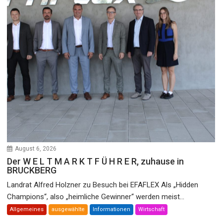
August 6, 2026
Der W E L T M A R K T F Ü H R E R, zuhause in
BRUCKBERG
Landrat Alfred Holzner zu Besuch bei EFAFLEX Als „Hidden
Champions“, also „heimliche Gewinner“ werden meist...
Allgemeines
ausgewählte
Informationen
Wirtschaft