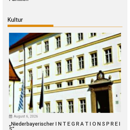
Kultur
August 6, 2026
„Niederbayerischer I N T E G R A T I O N S P R E I
S“