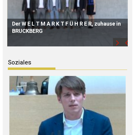
n
Hochwertige A U S B I L D U N G dank
modernster TECHNIK
Soziales