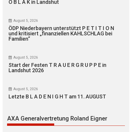
O B L A K in Landshut
August 5, 2026
ÖDP Niederbayern unterstützt P E T I T I O N
und kritisiert „finanziellen KAHLSCHLAG bei
Familien“
August 5, 2026
Start der Festen T R A U E R G R U P P E in
Landshut 2026
August 5, 2026
Letzte B L A D E N I G H T am 11. AUGUST
AXA Generalvertretung Roland Eigner