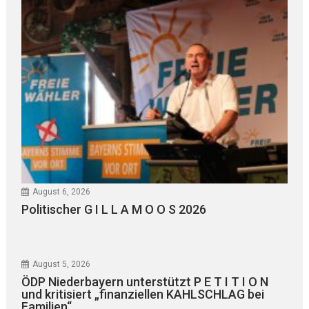
August 6, 2026
Politischer G I L L A M O O S 2026
August 5, 2026
ÖDP Niederbayern unterstützt P E T I T I O N
und kritisiert „finanziellen KAHLSCHLAG bei
Familien“