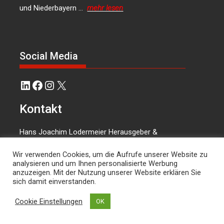
und Niederbayern …
mehr lesen
Social Media
LinkedIn
Facebook
Instagram
X
Kontakt
Hans Joachim Lodermeier Herausgeber &
Chefredakteur Weilerstr. 39c 84032 Landshut
Wir verwenden Cookies, um die Aufrufe unserer Website zu
dies.und.das@t-online.de
0176/64349821
analysieren und um Ihnen personalisierte Werbung
anzuzeigen. Mit der Nutzung unserer Website erklären Sie
sich damit einverstanden.
Cookie Einstellungen
OK