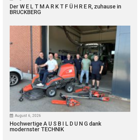
Der W E L T M A R K T F Ü H R E R, zuhause in
BRUCKBERG
August 6, 2026
Hochwertige A U S B I L D U N G dank
modernster TECHNIK