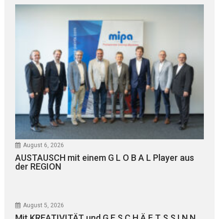
August 6, 2026
AUSTAUSCH mit einem G L O B A L Player aus
der REGION
August 5, 2026
Mit KREATIVITÄT und G E S C H Ä F T S S I N N