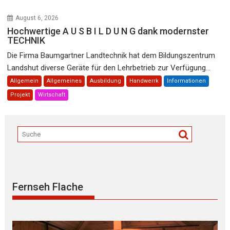
August 6, 2026
Hochwertige A U S B I L D U N G dank modernster
TECHNIK
Die Firma Baumgartner Landtechnik hat dem Bildungszentrum
Landshut diverse Geräte für den Lehrbetrieb zur Verfügung...
Allgemein
Allgemeines
Ausbildung
Handwerrk
Informationen
Projekt
Wirtschaft
Fernseh Flache