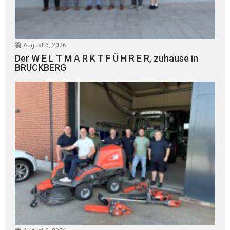
August 6, 2026
Der W E L T M A R K T F Ü H R E R, zuhause in
BRUCKBERG