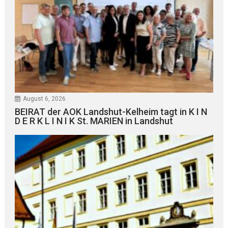
August 6, 2026
BEIRAT der AOK Landshut-Kelheim tagt in K I N
D E R K L I N I K St. MARIEN in Landshut