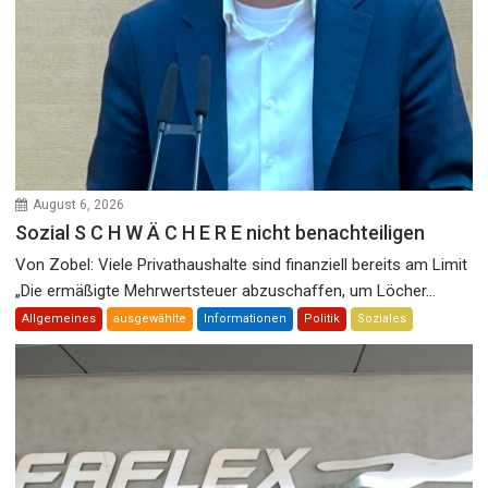
August 6, 2026
Sozial S C H W Ä C H E R E nicht benachteiligen
Von Zobel: Viele Privathaushalte sind finanziell bereits am Limit
„Die ermäßigte Mehrwertsteuer abzuschaffen, um Löcher...
Allgemeines
ausgewählte
Informationen
Politik
Soziales