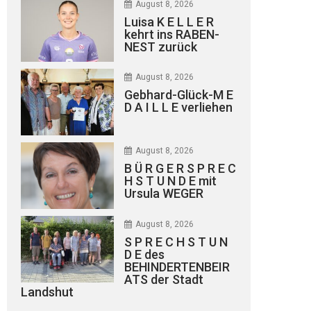
August 8, 2026
Luisa K E L L E R
kehrt ins RABEN-
NEST zurück
August 8, 2026
Gebhard-Glück-M E
D A I L L E verliehen
August 8, 2026
B Ü R G E R S P R E C
H S T U N D E mit
Ursula WEGER
August 8, 2026
S P R E C H S T U N
D E des
BEHINDERTENBEIR
ATS der Stadt
Landshut