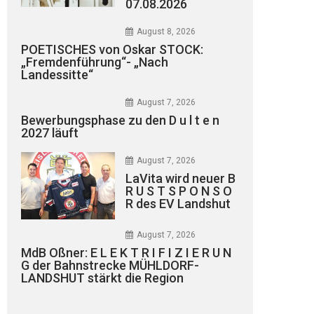
07.08.2026
August 8, 2026
POETISCHES von Oskar STOCK:
„Fremdenführung“- „Nach
Landessitte“
August 7, 2026
Bewerbungsphase zu den D u l t e n
2027 läuft
August 7, 2026
LaVita wird neuer B
R U S T S P O N S O
R des EV Landshut
August 7, 2026
MdB Oßner: E L E K T R I F I Z I E R U N
G der Bahnstrecke MÜHLDORF-
LANDSHUT stärkt die Region