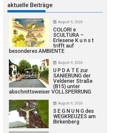
aktuelle Beiträge
August 9, 2026
COLORI e
SCULTURA –
Erlesene K u n s t
trifft auf
besonderes AMBIENTE
August 9, 2026
U P D A T E zur
SANIERUNG der
Veldener Straße
(B15) unter
abschnittsweiser VOLLSPERRUNG
August 9, 2026
S E G N U N G des
WEGKREUZES am
Birkenberg