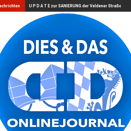
achrichten
U P D A T E zur SANIERUNG der Veldener Straße (B