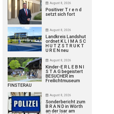
August 8, 2026
Positiver T r e n d
setzt sich fort
August 8, 2026
Landkreis Landshut
ordnet K L I M A S C
H U T Z S T R U K T
U R E N neu
August 8, 2026
Kinder-E R L E B N I
S T A G begeistert
BESUCHER im
Freilichtmuseum
FINSTERAU
August 8, 2026
Sonderbericht zum
B R A N D in Wörth
an der Isar am