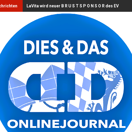
chrichten
LaVita wird neuer B R U S T S P O N S O R des EV Land