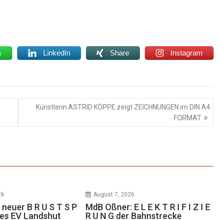
s
LinkedIn
Share
Instagram
Künstlerin ASTRID KÖPPE zeigt ZEICHNUNGEN im DIN A4
FORMAT
26
August 7, 2026
 neuer B R U S T S P
MdB Oßner: E L E K T R I F I Z I E
des EV Landshut
R U N G der Bahnstrecke