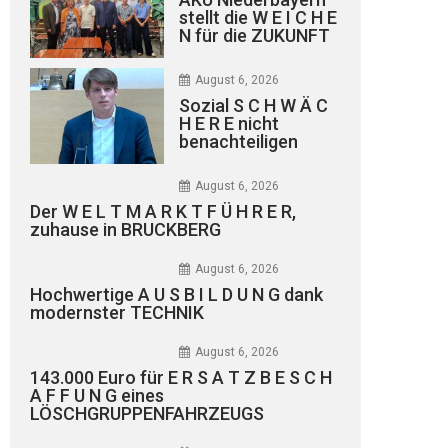
stellt die W E I C H E
N für die ZUKUNFT
August 6, 2026
Sozial S C H W Ä C
H E R E nicht
benachteiligen
August 6, 2026
Der W E L T M A R K T F Ü H R E R,
zuhause in BRUCKBERG
August 6, 2026
Hochwertige A U S B I L D U N G dank
modernster TECHNIK
August 6, 2026
143.000 Euro für E R S A T Z B E S C H
A F F U N G eines
LÖSCHGRUPPENFAHRZEUGS