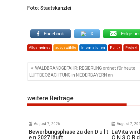
Foto: Staatskanzlei
Facebook
X
Folge un
Allgemeines
ausgewählte
Informationen
Politik
Projekt
Beitragsnavigation
WALDBRANDGEFAHR: REGIERUNG ordnet für heute
LUFTBEOBACHTUNG in NIEDERBAYERN an
weitere Beiträge
August 7, 2026
August 7, 20
Bewerbungsphase zu den D u l t
LaVita wird
e n 2027 läuft
O N S O R 