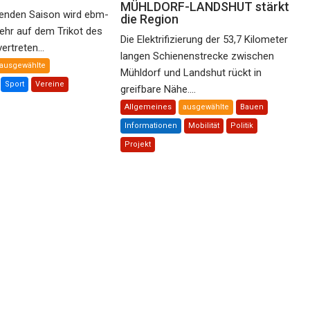
MÜHLDORF-LANDSHUT stärkt
nden Saison wird ebm-
die Region
ehr auf dem Trikot des
Die Elektrifizierung der 53,7 Kilometer
rtreten...
langen Schienenstrecke zwischen
ausgewählte
Mühldorf und Landshut rückt in
Sport
Vereine
greifbare Nähe....
Allgemeines
ausgewählte
Bauen
Informationen
Mobilität
Politik
Projekt