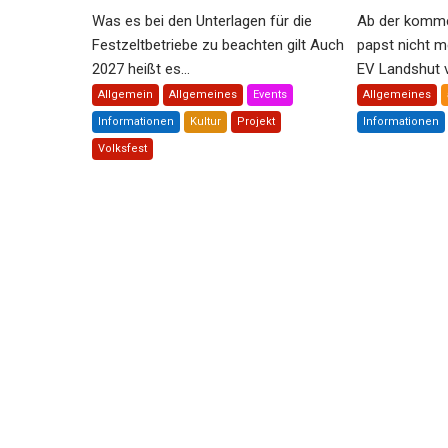
Was es bei den Unterlagen für die
Ab der komme
Festzeltbetriebe zu beachten gilt Auch
papst nicht m
2027 heißt es...
EV Landshut ve
Allgemein
Allgemeines
Events
Allgemeines
Informationen
Kultur
Projekt
Informationen
Volksfest