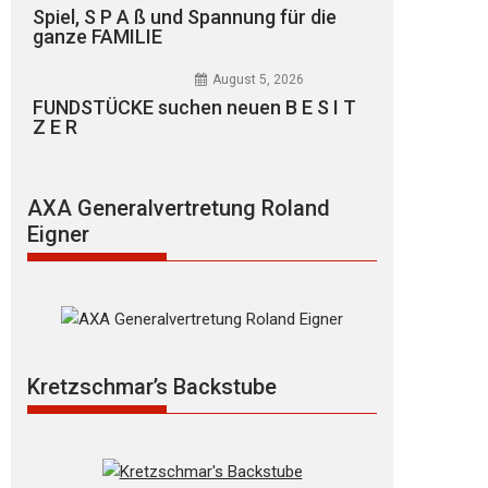
Spiel, S P A ß und Spannung für die
ganze FAMILIE
August 5, 2026
FUNDSTÜCKE suchen neuen B E S I T
Z E R
AXA Generalvertretung Roland
Eigner
Kretzschmar’s Backstube