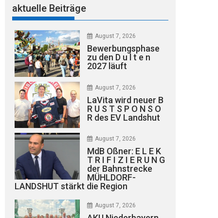
aktuelle Beiträge
August 7, 2026
Bewerbungsphase
zu den D u l t e n
2027 läuft
August 7, 2026
LaVita wird neuer B
R U S T S P O N S O
R des EV Landshut
August 7, 2026
MdB Oßner: E L E K
T R I F I Z I E R U N G
der Bahnstrecke
MÜHLDORF-
LANDSHUT stärkt die Region
August 7, 2026
AKU Niederbayern