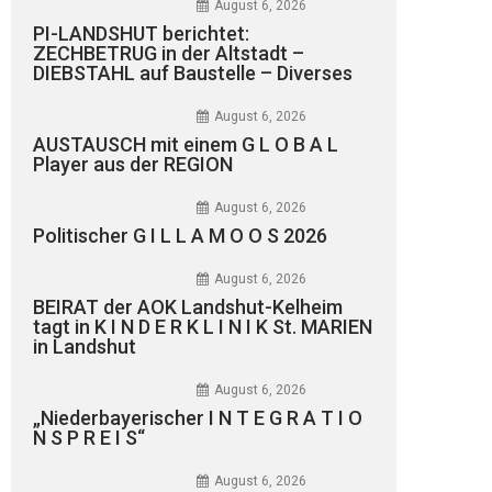
August 6, 2026
PI-LANDSHUT berichtet:
ZECHBETRUG in der Altstadt –
DIEBSTAHL auf Baustelle – Diverses
August 6, 2026
AUSTAUSCH mit einem G L O B A L
Player aus der REGION
August 6, 2026
Politischer G I L L A M O O S 2026
August 6, 2026
BEIRAT der AOK Landshut-Kelheim
tagt in K I N D E R K L I N I K St. MARIEN
in Landshut
August 6, 2026
„Niederbayerischer I N T E G R A T I O
N S P R E I S“
August 6, 2026