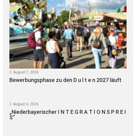
August 7, 2026
Bewerbungsphase zu den D u l t e n 2027 läuft
August 6, 2026
„Niederbayerischer I N T E G R A T I O N S P R E I
S“