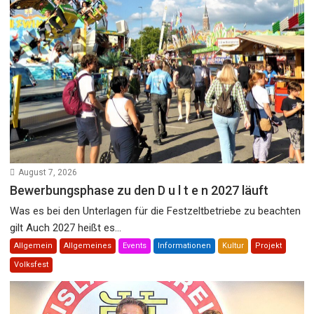
August 7, 2026
Bewerbungsphase zu den D u l t e n 2027 läuft
Was es bei den Unterlagen für die Festzeltbetriebe zu beachten
gilt Auch 2027 heißt es...
Allgemein
Allgemeines
Events
Informationen
Kultur
Projekt
Volksfest