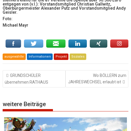
entgegen von (v.l.): Vorstandsmitglied Christian Gallwitz,
Oberbürgermeister Alexander Putz und Vorstandsmitglied Andy
Geisler.
Foto:
Michael Mayr
ausgewählte
Informationen
Projekt
Soziales
Beitragsnavigation
GRUNDSCHÜLER
Wo BÖLLERN zum
JAHRESWECHSEL erlaubt ist
übernehmen RATHAUS
weitere Beiträge