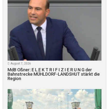
August 7, 2026
MdB Oßner: E L E K T R I F I Z I E R U N G der
Bahnstrecke MÜHLDORF-LANDSHUT stärkt die
Region