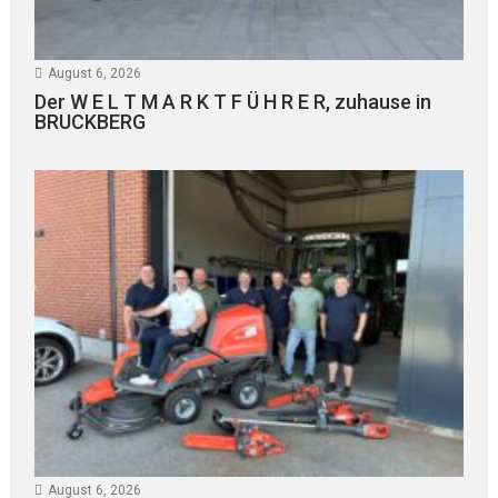
August 6, 2026
Der W E L T M A R K T F Ü H R E R, zuhause in
BRUCKBERG
August 6, 2026