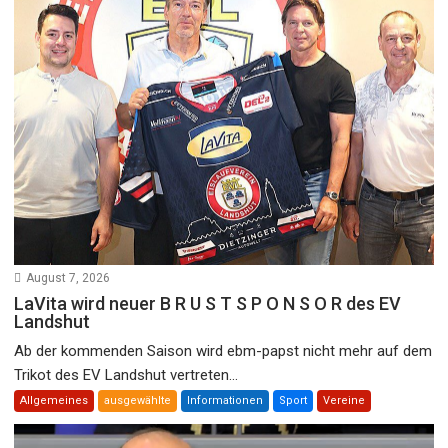
August 7, 2026
LaVita wird neuer B R U S T S P O N S O R des EV
Landshut
Ab der kommenden Saison wird ebm-papst nicht mehr auf dem
Trikot des EV Landshut vertreten...
Allgemeines
ausgewählte
Informationen
Sport
Vereine