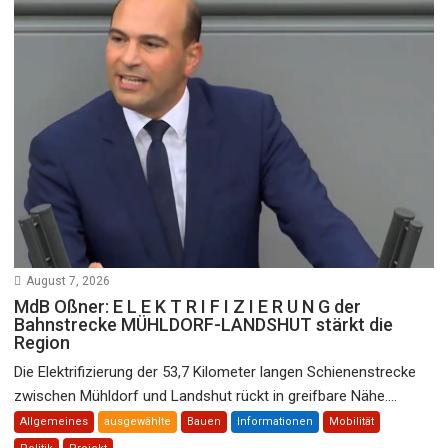
August 7, 2026
MdB Oßner: E L E K T R I F I Z I E R U N G der
Bahnstrecke MÜHLDORF-LANDSHUT stärkt die
Region
Die Elektrifizierung der 53,7 Kilometer langen Schienenstrecke
zwischen Mühldorf und Landshut rückt in greifbare Nähe....
Allgemeines
ausgewählte
Bauen
Informationen
Mobilität