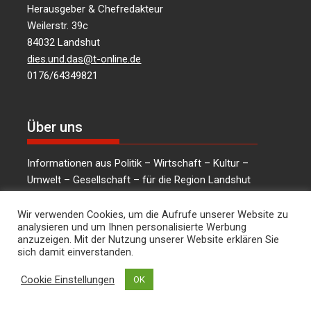
Herausgeber & Chefredakteur
Weilerstr. 39c
84032 Landshut
dies.und.das@t-online.de
0176/64349821
Über uns
Informationen aus Politik – Wirtschaft – Kultur –
Umwelt – Gesellschaft – für die Region Landshut
und Niederbayern …
mehr lesen
Wir verwenden Cookies, um die Aufrufe unserer Website zu
analysieren und um Ihnen personalisierte Werbung
anzuzeigen. Mit der Nutzung unserer Website erklären Sie
sich damit einverstanden.
Social Media
Cookie Einstellungen
OK
LinkedIn
Facebook
Instagram
X