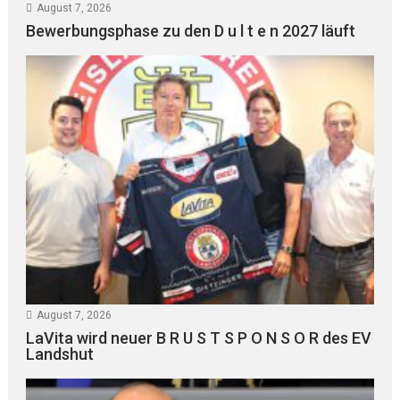
August 7, 2026
Bewerbungsphase zu den D u l t e n 2027 läuft
August 7, 2026
LaVita wird neuer B R U S T S P O N S O R des EV
Landshut