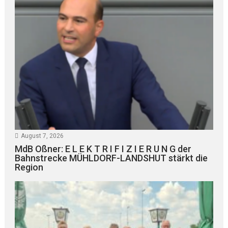
August 7, 2026
MdB Oßner: E L E K T R I F I Z I E R U N G der
Bahnstrecke MÜHLDORF-LANDSHUT stärkt die
Region