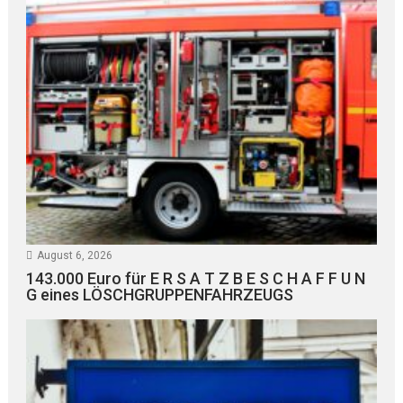
August 6, 2026
143.000 Euro für E R S A T Z B E S C H A F F U N
G eines LÖSCHGRUPPENFAHRZEUGS