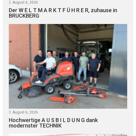
August 6, 2026
Der W E L T M A R K T F Ü H R E R, zuhause in
BRUCKBERG
August 6, 2026
Hochwertige A U S B I L D U N G dank
modernster TECHNIK