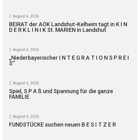
August 6, 2026
BEIRAT der AOK Landshut-Kelheim tagt in K I N
D E R K L I N I K St. MARIEN in Landshut
August 6, 2026
„Niederbayerischer I N T E G R A T I O N S P R E I
S“
August 6, 2026
Spiel, S P A ß und Spannung für die ganze
FAMILIE
August 5, 2026
FUNDSTÜCKE suchen neuen B E S I T Z E R