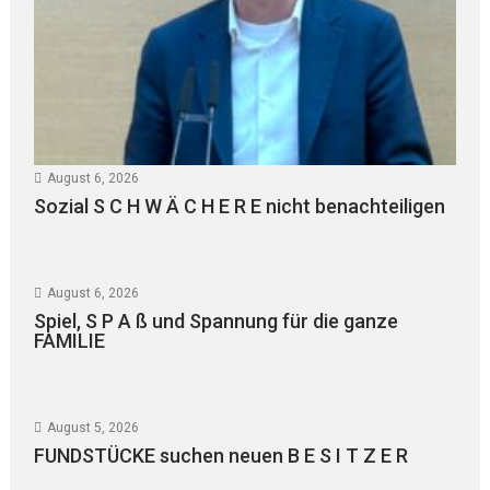
August 6, 2026
Sozial S C H W Ä C H E R E nicht benachteiligen
August 6, 2026
Spiel, S P A ß und Spannung für die ganze
FAMILIE
August 5, 2026
FUNDSTÜCKE suchen neuen B E S I T Z E R