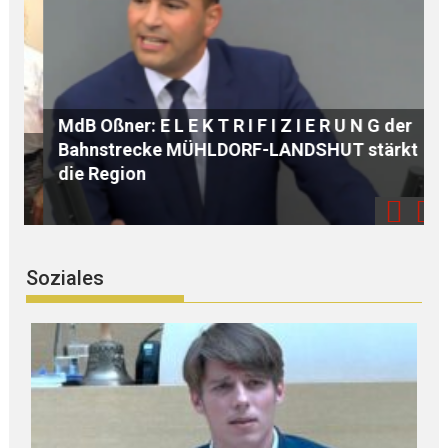
MdB Oßner: E L E K T R I F I Z I E R U N G der
Bahnstrecke MÜHLDORF-LANDSHUT stärkt
A
die Region
Soziales