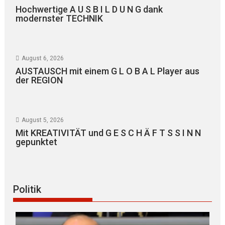
Hochwertige A U S B I L D U N G dank
modernster TECHNIK
August 6, 2026
AUSTAUSCH mit einem G L O B A L Player aus
der REGION
August 5, 2026
Mit KREATIVITÄT und G E S C H Ä F T S S I N N
gepunktet
Politik