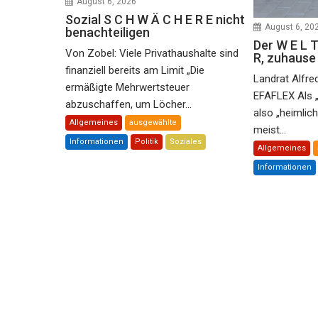
August 6, 2026
Sozial S C H W Ä C H E R E nicht
August 6, 20
benachteiligen
Der W E L T
Von Zobel: Viele Privathaushalte sind
R, zuhaus
finanziell bereits am Limit „Die
Landrat Alfre
ermäßigte Mehrwertsteuer
EFAFLEX Als 
abzuschaffen, um Löcher...
also „heimlic
Allgemeines
ausgewählte
meist...
Informationen
Politik
Soziales
Allgemeines
Informationen