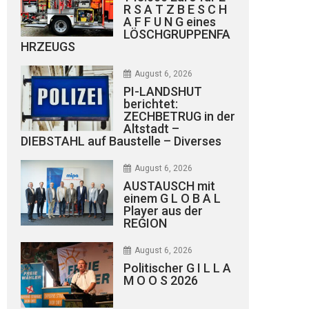
R S A T Z B E S C H
A F F U N G eines
LÖSCHGRUPPENFA
HRZEUGS
August 6, 2026
PI-LANDSHUT
berichtet:
ZECHBETRUG in der
Altstadt –
DIEBSTAHL auf Baustelle – Diverses
August 6, 2026
AUSTAUSCH mit
einem G L O B A L
Player aus der
REGION
August 6, 2026
Politischer G I L L A
M O O S 2026