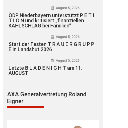
August 5, 2026
ÖDP Niederbayern unterstützt P E T I
T I O N und kritisiert „finanziellen
KAHLSCHLAG bei Familien“
August 5, 2026
Start der Festen T R A U E R G R U P P
E in Landshut 2026
August 5, 2026
Letzte B L A D E N I G H T am 11.
AUGUST
AXA Generalvertretung Roland
Eigner