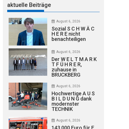
aktuelle Beiträge
August 6, 2026
Sozial S C H W Ä C
H E R E nicht
benachteiligen
August 6, 2026
Der W E L T M A R K
T F Ü H R E R,
zuhause in
BRUCKBERG
August 6, 2026
Hochwertige A U S
B I L D U N G dank
modernster
TECHNIK
August 6, 2026
143.000 Euro für E