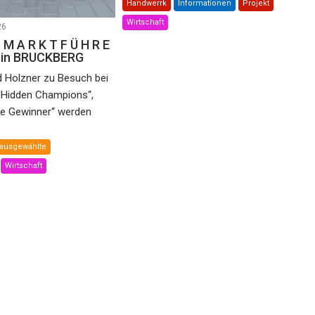
Handwerrk
Informationen
Projekt
Wirtschaft
26
 M A R K T F Ü H R E
e in BRUCKBERG
d Holzner zu Besuch bei
„Hidden Champions“,
he Gewinner“ werden
ausgewählte
Wirtschaft