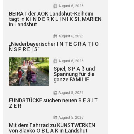
August 6, 2026
BEIRAT der AOK Landshut-Kelheim
tagt in K I N D E R K L I N I K St. MARIEN
in Landshut
August 6, 2026
„Niederbayerischer I N T E G R A T I O
N S P R E I S“
August 6, 2026
Spiel, S P A ß und
Spannung für die
ganze FAMILIE
August 5, 2026
FUNDSTÜCKE suchen neuen B E S I T
Z E R
August 5, 2026
Mit dem Fahrrad zu KUNSTWERKEN
von Slavko O B L A K in Landshut