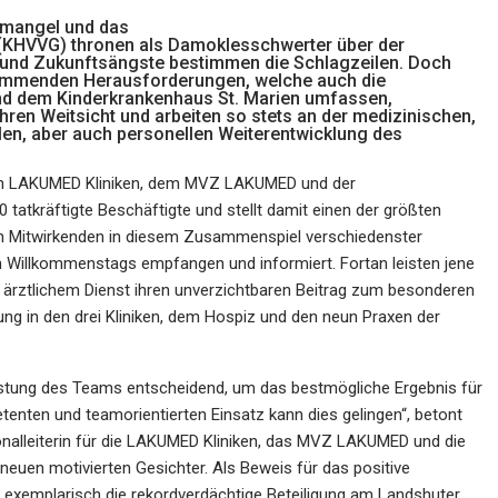
temangel und das
KHVVG) thronen als Damoklesschwerter über der
und Zukunftsängste bestimmen die Schlagzeilen. Doch
kommenden Herausforderungen, welche auch die
nd dem Kinderkrankenhaus St. Marien umfassen,
en Weitsicht und arbeiten so stets an der medizinischen,
llen, aber auch personellen Weiterentwicklung des
den LAKUMED Kliniken, dem MVZ LAKUMED und der
tatkräftigte Beschäftigte und stellt damit einen der größten
en Mitwirkenden in diesem Zusammenspiel verschiedenster
 Willkommenstags empfangen und informiert. Fortan leisten jene
r ärztlichem Dienst ihren unverzichtbaren Beitrag zum besonderen
ung in den drei Kliniken, dem Hospiz und den neun Praxen der
istung des Teams entscheidend, um das bestmögliche Ergebnis für
etenten und teamorientierten Einsatz kann dies gelingen“, betont
rsonalleiterin für die LAKUMED Kliniken, das MVZ LAKUMED und die
n neuen motivierten Gesichter. Als Beweis für das positive
xemplarisch die rekordverdächtige Beteiligung am Landshuter