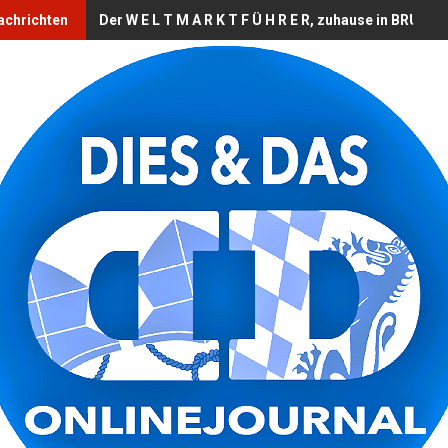
achrichten
Der W E L T M A R K T F Ü H R E R, zuhause in BRUCK