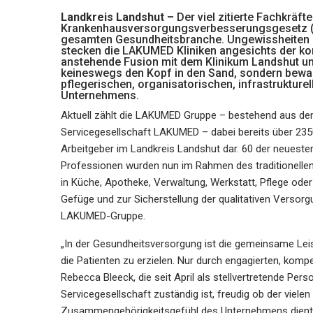
Landkreis Landshut –
Der viel zitierte Fachkräf
Krankenhausversorgungsverbesserungsgesetz (
gesamten Gesundheitsbranche. Ungewissheiten 
stecken die LAKUMED Kliniken angesichts der 
anstehende Fusion mit dem Klinikum Landshut u
keineswegs den Kopf in den Sand, sondern bewahr
pflegerischen, organisatorischen, infrastrukture
Unternehmens.
Aktuell zählt die LAKUMED Gruppe – bestehend aus 
Servicegesellschaft LAKUMED – dabei bereits über 2350 
Arbeitgeber im Landkreis Landshut dar. 60 der neuest
Professionen wurden nun im Rahmen des traditionellen
in Küche, Apotheke, Verwaltung, Werkstatt, Pflege ode
Gefüge und zur Sicherstellung der qualitativen Versorg
LAKUMED-Gruppe.
„In der Gesundheitsversorgung ist die gemeinsame Le
die Patienten zu erzielen. Nur durch engagierten, komp
Rebecca Bleeck, die seit April als stellvertretende Pe
Servicegesellschaft zuständig ist, freudig ob der viele
Zusammengehörigkeitsgefühl des Unternehmens dient e