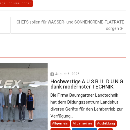
lege und Gesundheit
CHEFS sollen für WASSER- und SONNENCREME-FLATRATE
sorgen
August 6, 2026
Hochwertige A U S B I L D U N G
dank modernster TECHNIK
Die Firma Baumgartner Landtechnik
hat dem Bildungszentrum Landshut
diverse Geräte für den Lehrbetrieb zur
Verfügung...
Allgemein
Allgemeines
Ausbildung