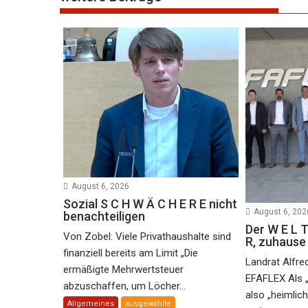
August 6, 2026
Sozial S C H W Ä C H E R E nicht
August 6, 202
benachteiligen
Der W E L T
Von Zobel: Viele Privathaushalte sind
R, zuhaus
finanziell bereits am Limit „Die
Landrat Alfre
ermäßigte Mehrwertsteuer
EFAFLEX Als 
abzuschaffen, um Löcher...
also „heimlic
Allgemeines
ausgewählte