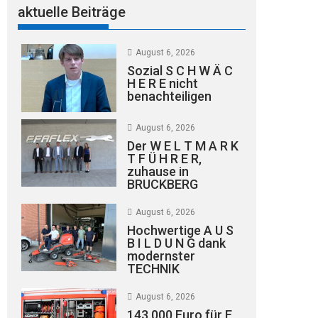
aktuelle Beiträge
August 6, 2026
Sozial S C H W Ä C
H E R E nicht
benachteiligen
August 6, 2026
Der W E L T M A R K
T F Ü H R E R,
zuhause in
BRUCKBERG
August 6, 2026
Hochwertige A U S
B I L D U N G dank
modernster
TECHNIK
August 6, 2026
143.000 Euro für E