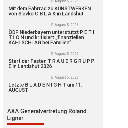
August 5, 2026
Mit dem Fahrrad zu KUNSTWERKEN
von Slavko O B L A K in Landshut
August 5, 2026
ÖDP Niederbayern unterstützt P E T I
T I O N und kritisiert „finanziellen
KAHLSCHLAG bei Familien“
August 5, 2026
Start der Festen T R A U E R G R U P P
E in Landshut 2026
August 5, 2026
Letzte B L A D E N I G H T am 11.
AUGUST
AXA Generalvertretung Roland
Eigner