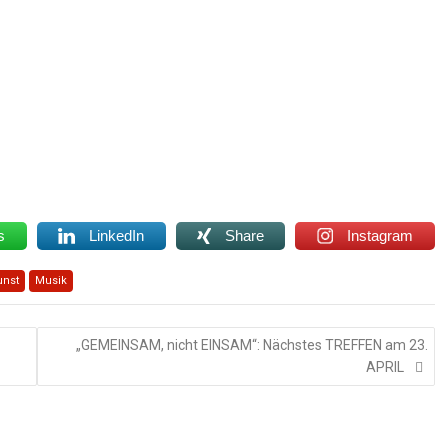
s
LinkedIn
Share
Instagram
unst
Musik
„GEMEINSAM, nicht EINSAM“: Nächstes TREFFEN am 23.
APRIL