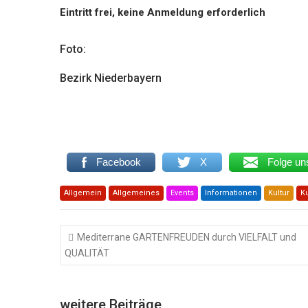
Eintritt frei, keine Anmeldung erforderlich
Foto:
Bezirk Niederbayern
Facebook
X
Folge un
Allgemein
Allgemeines
Events
Informationen
Kultur
K
Beitragsnavigation
Mediterrane GARTENFREUDEN durch VIELFALT und
QUALITÄT
weitere Beiträge