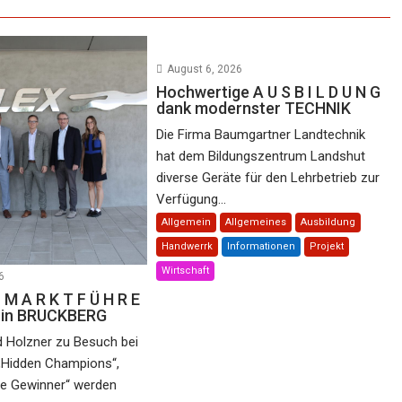
August 6, 2026
Hochwertige A U S B I L D U N G
dank modernster TECHNIK
Die Firma Baumgartner Landtechnik
hat dem Bildungszentrum Landshut
diverse Geräte für den Lehrbetrieb zur
Verfügung...
Allgemein
Allgemeines
Ausbildung
Handwerrk
Informationen
Projekt
Wirtschaft
6
 M A R K T F Ü H R E
e in BRUCKBERG
d Holzner zu Besuch bei
„Hidden Champions“,
he Gewinner“ werden