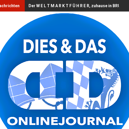
achrichten
Der W E L T M A R K T F Ü H R E R, zuhause in BRUCK