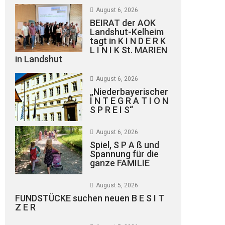
August 6, 2026
BEIRAT der AOK
Landshut-Kelheim
tagt in K I N D E R K
L I N I K St. MARIEN
in Landshut
August 6, 2026
„Niederbayerischer
I N T E G R A T I O N
S P R E I S“
August 6, 2026
Spiel, S P A ß und
Spannung für die
ganze FAMILIE
August 5, 2026
FUNDSTÜCKE suchen neuen B E S I T
Z E R