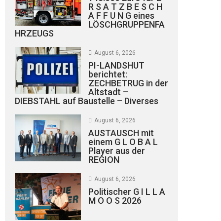
R S A T Z B E S C H
A F F U N G eines
LÖSCHGRUPPENFA
HRZEUGS
August 6, 2026
PI-LANDSHUT
berichtet:
ZECHBETRUG in der
Altstadt –
DIEBSTAHL auf Baustelle – Diverses
August 6, 2026
AUSTAUSCH mit
einem G L O B A L
Player aus der
REGION
August 6, 2026
Politischer G I L L A
M O O S 2026