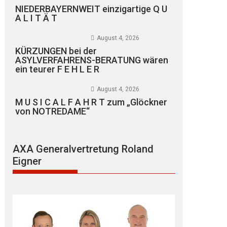
NIEDERBAYERNWEIT einzigartige Q U
A L I T Ä T
August 4, 2026
KÜRZUNGEN bei der
ASYLVERFAHRENS-BERATUNG wären
ein teurer F E H L E R
August 4, 2026
M U S I C A L F A H R T zum „Glöckner
von NOTREDAME“
AXA Generalvertretung Roland
Eigner