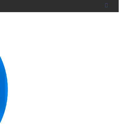
B L A K in Landshut