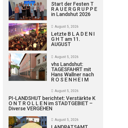
Start der Festen T
R A U E R G R U P P E
in Landshut 2026
August 5, 2026
Letzte B L A D E N I
G H T am 11.
AUGUST
August 5, 2026
vhs Landshut:
TAGESFAHRT mit
Hans Wallner nach
R O S E N H E I M
August 5, 2026
PI-LANDSHUT berichtet: Verstärkte K
O N T R O L L E N im STADTGEBIET –
Diverse VERGEHEN
August 5, 2026
LANDRATSAMT