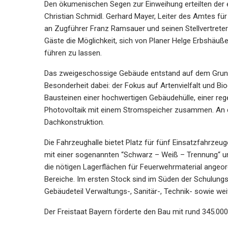
Den ökumenischen Segen zur Einweihung erteilten der 
Christian Schmidl. Gerhard Mayer, Leiter des Amtes für
an Zugführer Franz Ramsauer und seinen Stellvertrete
Gäste die Möglichkeit, sich von Planer Helge Erbshäu
führen zu lassen.
Das zweigeschossige Gebäude entstand auf dem Grunds
Besonderheit dabei: der Fokus auf Artenvielfalt und Bi
Bausteinen einer hochwertigen Gebäudehülle, einer re
Photovoltaik mit einem Stromspeicher zusammen. An drei
Dachkonstruktion.
Die Fahrzeughalle bietet Platz für fünf Einsatzfahrzeug
mit einer sogenannten “Schwarz – Weiß – Trennung“ un
die nötigen Lagerflächen für Feuerwehrmaterial angeor
Bereiche. Im ersten Stock sind im Süden der Schulung
Gebäudeteil Verwaltungs-, Sanitär-, Technik- sowie we
Der Freistaat Bayern förderte den Bau mit rund 345.000