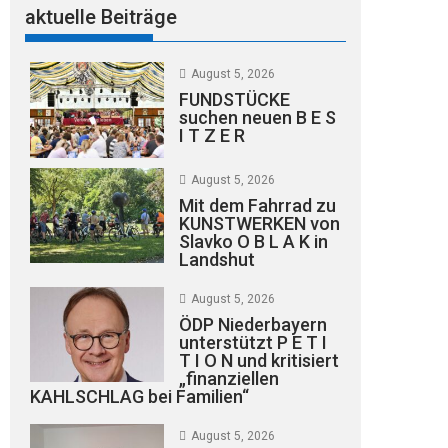
aktuelle Beiträge
August 5, 2026
FUNDSTÜCKE
suchen neuen B E S
I T Z E R
August 5, 2026
Mit dem Fahrrad zu
KUNSTWERKEN von
Slavko O B L A K in
Landshut
August 5, 2026
ÖDP Niederbayern
unterstützt P E T I
T I O N und kritisiert
„finanziellen
KAHLSCHLAG bei Familien“
August 5, 2026