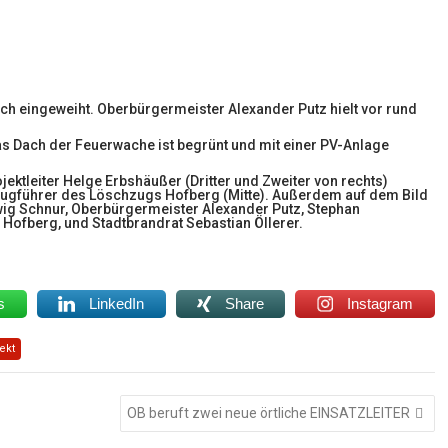
h eingeweiht. Oberbürgermeister Alexander Putz hielt vor rund
Das Dach der Feuerwache ist begrünt und mit einer PV-Anlage
ktleiter Helge Erbshäußer (Dritter und Zweiter von rechts)
ugführer des Löschzugs Hofberg (Mitte). Außerdem auf dem Bild
wig Schnur, Oberbürgermeister Alexander Putz, Stephan
Hofberg, und Stadtbrandrat Sebastian Öllerer.
s
LinkedIn
Share
Instagram
ekt
OB beruft zwei neue örtliche EINSATZLEITER