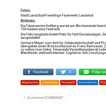
Fotos:
Stadt Landshut/Freiwillige Feuerwehr Landshut
Bildtexte:
Die Feuerwache Hofberg wurde am Wochenende feierlic
150 Gästen eine Festrede.
Die Fahrzeughalle bietet Platz für fünf Einsatzwägen. 
ausgestattet.
Gerhard Mayer vom Amt für Gebäudewirtschaft und Proje
übergaben einen Breznschlüssel an Franz Ramsauer, Z
zu sehen (von links): FeuerwehrVerwaltungsbeirat Lud
Wendleder, stellvertretender Zugführer des Löschzugs 
Facebook
X
Folge un
Allgemeines
ausgewählte
Feuerwehr
Informationen
Proj
Beitragsnavigation
„A scheena SCHMARRN“