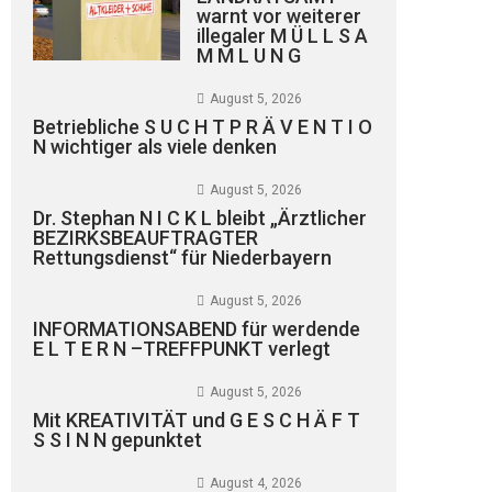
warnt vor weiterer
illegaler M Ü L L S A
M M L U N G
August 5, 2026
Betriebliche S U C H T P R Ä V E N T I O
N wichtiger als viele denken
August 5, 2026
Dr. Stephan N I C K L bleibt „Ärztlicher
BEZIRKSBEAUFTRAGTER
Rettungsdienst“ für Niederbayern
August 5, 2026
INFORMATIONSABEND für werdende
E L T E R N –TREFFPUNKT verlegt
August 5, 2026
Mit KREATIVITÄT und G E S C H Ä F T
S S I N N gepunktet
August 4, 2026