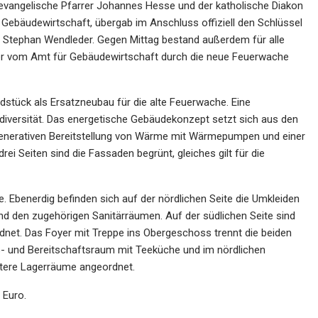
evangelische Pfarrer Johannes Hesse und der katholische Diakon
 Gebäudewirtschaft, übergab im Anschluss offiziell den Schlüssel
r Stephan Wendleder. Gegen Mittag bestand außerdem für alle
ßer vom Amt für Gebäudewirtschaft durch die neue Feuerwache
tück als Ersatzneubau für die alte Feuerwache. Eine
odiversität. Das energetische Gebäudekonzept setzt sich aus den
generativen Bereitstellung von Wärme mit Wärmepumpen und einer
 Seiten sind die Fassaden begrünt, gleiches gilt für die
e. Ebenerdig befinden sich auf der nördlichen Seite die Umkleiden
d den zugehörigen Sanitärräumen. Auf der südlichen Seite sind
dnet. Das Foyer mit Treppe ins Obergeschoss trennt die beiden
s- und Bereitschaftsraum mit Teeküche und im nördlichen
itere Lagerräume angeordnet.
 Euro.