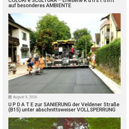
COLORI e SCULTURA – Erlesene K u n s t trifft
auf besonderes AMBIENTE
August 9, 2026
U P D A T E zur SANIERUNG der Veldener Straße
(B15) unter abschnittsweiser VOLLSPERRUNG