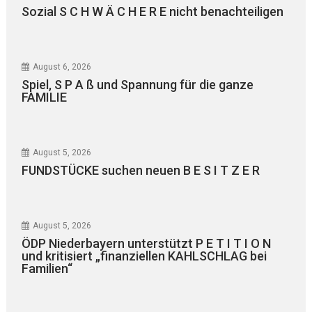
Sozial S C H W Ä C H E R E nicht benachteiligen
August 6, 2026
Spiel, S P A ß und Spannung für die ganze
FAMILIE
August 5, 2026
FUNDSTÜCKE suchen neuen B E S I T Z E R
August 5, 2026
ÖDP Niederbayern unterstützt P E T I T I O N
und kritisiert „finanziellen KAHLSCHLAG bei
Familien“