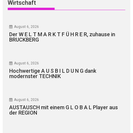
Wirtschaft
August 6, 2026
Der W E L T M A R K T F Ü H R E R, zuhause in
BRUCKBERG
August 6, 2026
Hochwertige A U S B I L D U N G dank
modernster TECHNIK
August 6, 2026
AUSTAUSCH mit einem G L O B A L Player aus
der REGION