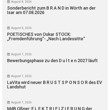
August 8, 2026
Sonderbericht zum B R A N D in Wörth an der
Isar am 07.08.2026
August 8, 2026
POETISCHES von Oskar STOCK:
„Fremdenführung“- „Nach Landessitte“
August 7, 2026
Bewerbungsphase zu den D u l t e n 2027 läuft
August 7, 2026
LaVita wird neuer B R U S T S P O N S O R des EV
Landshut
August 7, 2026
MdB Oßner: E L E K T R I F I Z I E R U N G der