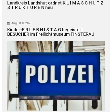
Landkreis Landshut ordnet K L I M A S C H U T Z
S T R U K T U R E N neu
August 8, 2026
Kinder-E R L E B N I S T A G begeistert
BESUCHER im Freilichtmuseum FINSTERAU