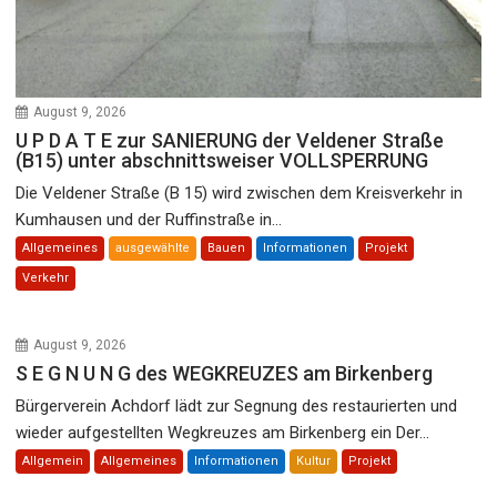
August 9, 2026
U P D A T E zur SANIERUNG der Veldener Straße
(B15) unter abschnittsweiser VOLLSPERRUNG
Die Veldener Straße (B 15) wird zwischen dem Kreisverkehr in
Kumhausen und der Ruffinstraße in...
Allgemeines
ausgewählte
Bauen
Informationen
Projekt
Verkehr
August 9, 2026
S E G N U N G des WEGKREUZES am Birkenberg
Bürgerverein Achdorf lädt zur Segnung des restaurierten und
wieder aufgestellten Wegkreuzes am Birkenberg ein Der...
Allgemein
Allgemeines
Informationen
Kultur
Projekt