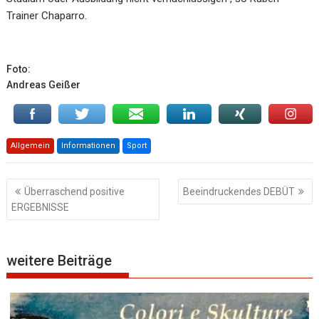
Trainer Chaparro.
Foto:
Andreas Geißer
Allgemein
Informationen
Sport
Beitragsnavigation
Überraschend positive
Beeindruckendes DEBÜT
ERGEBNISSE
weitere Beiträge