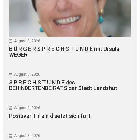
August 8, 2026
B Ü R G E R S P R E C H S T U N D E mit Ursula
WEGER
August 8, 2026
S P R E C H S T U N D E des
BEHINDERTENBEIRATS der Stadt Landshut
August 8, 2026
Positiver T r e n d setzt sich fort
August 8, 2026