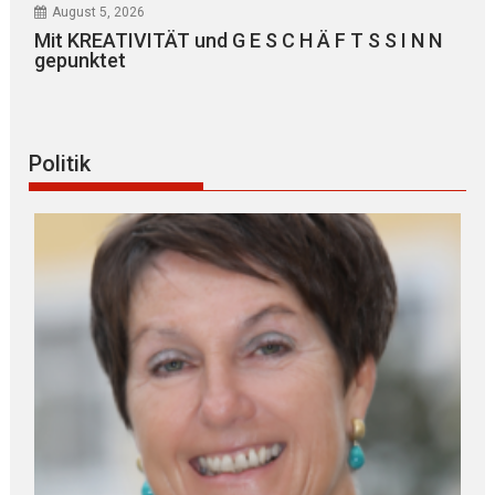
August 5, 2026
Mit KREATIVITÄT und G E S C H Ä F T S S I N N
gepunktet
Politik