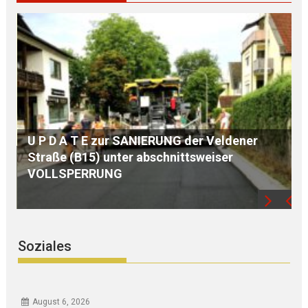
ldener
er
S E G N U N G des WEGKREUZES am
Birkenberg
Soziales
August 6, 2026