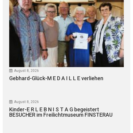
August 8, 2026
Gebhard-Glück-M E D A I L L E verliehen
August 8, 2026
Kinder-E R L E B N I S T A G begeistert
BESUCHER im Freilichtmuseum FINSTERAU