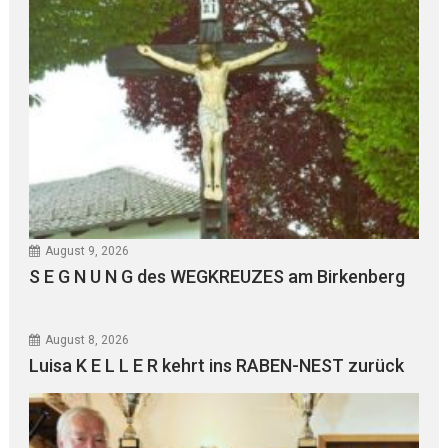
August 9, 2026
S E G N U N G des WEGKREUZES am Birkenberg
August 8, 2026
Luisa K E L L E R kehrt ins RABEN-NEST zurück