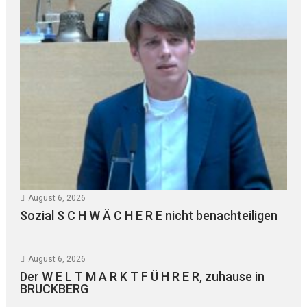
August 6, 2026
Sozial S C H W Ä C H E R E nicht benachteiligen
August 6, 2026
Der W E L T M A R K T F Ü H R E R, zuhause in
BRUCKBERG