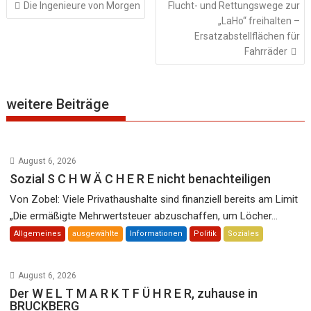
Beitragsnavigation
Die Ingenieure von Morgen
Flucht- und Rettungswege zur
„LaHo“ freihalten –
Ersatzabstellflächen für
Fahrräder
weitere Beiträge
August 6, 2026
Sozial S C H W Ä C H E R E nicht benachteiligen
Von Zobel: Viele Privathaushalte sind finanziell bereits am Limit
„Die ermäßigte Mehrwertsteuer abzuschaffen, um Löcher...
Allgemeines
ausgewählte
Informationen
Politik
Soziales
August 6, 2026
Der W E L T M A R K T F Ü H R E R, zuhause in
BRUCKBERG