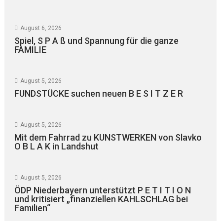
August 6, 2026
Spiel, S P A ß und Spannung für die ganze
FAMILIE
August 5, 2026
FUNDSTÜCKE suchen neuen B E S I T Z E R
August 5, 2026
Mit dem Fahrrad zu KUNSTWERKEN von Slavko
O B L A K in Landshut
August 5, 2026
ÖDP Niederbayern unterstützt P E T I T I O N
und kritisiert „finanziellen KAHLSCHLAG bei
Familien“