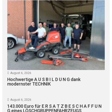
August 6, 2026
Hochwertige A U S B I L D U N G dank
modernster TECHNIK
August 6, 2026
143.000 Euro für E R S A T Z B E S C H A F F U N
G eines LÖSCHGRUPPENFAHRZEUGS