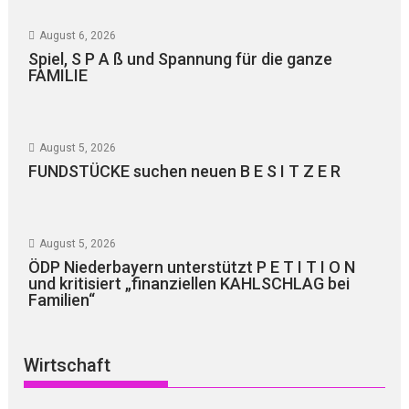
August 6, 2026
Spiel, S P A ß und Spannung für die ganze
FAMILIE
August 5, 2026
FUNDSTÜCKE suchen neuen B E S I T Z E R
August 5, 2026
ÖDP Niederbayern unterstützt P E T I T I O N
und kritisiert „finanziellen KAHLSCHLAG bei
Familien“
Wirtschaft