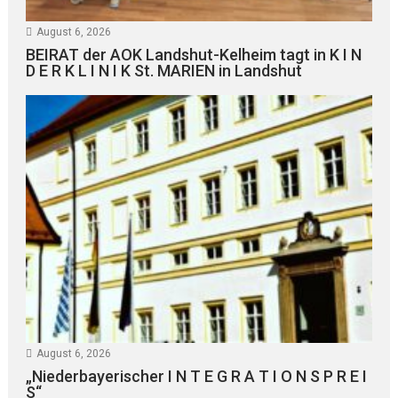
August 6, 2026
BEIRAT der AOK Landshut-Kelheim tagt in K I N
D E R K L I N I K St. MARIEN in Landshut
August 6, 2026
„Niederbayerischer I N T E G R A T I O N S P R E I
S“