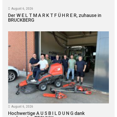
August 6, 2026
Der W E L T M A R K T F Ü H R E R, zuhause in
BRUCKBERG
August 6, 2026
Hochwertige A U S B I L D U N G dank