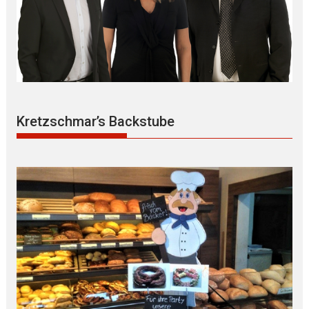
Kretzschmar’s Backstube