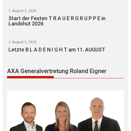
August 5, 2026
Start der Festen T R A U E R G R U P P E in
Landshut 2026
August 5, 2026
Letzte B L A D E N I G H T am 11. AUGUST
AXA Generalvertretung Roland Eigner