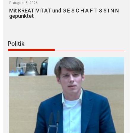
August 5, 2026
Mit KREATIVITÄT und G E S C H Ä F T S S I N N
gepunktet
Politik