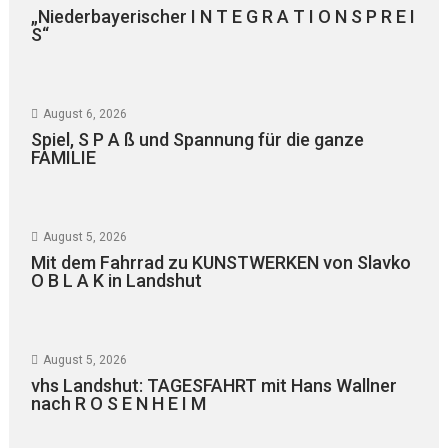
„Niederbayerischer I N T E G R A T I O N S P R E I
S“
August 6, 2026
Spiel, S P A ß und Spannung für die ganze
FAMILIE
August 5, 2026
Mit dem Fahrrad zu KUNSTWERKEN von Slavko
O B L A K in Landshut
August 5, 2026
vhs Landshut: TAGESFAHRT mit Hans Wallner
nach R O S E N H E I M