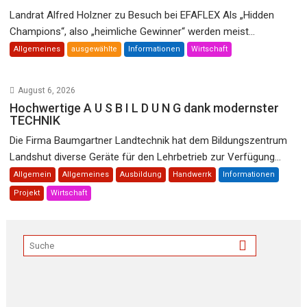
Landrat Alfred Holzner zu Besuch bei EFAFLEX Als „Hidden
Champions“, also „heimliche Gewinner“ werden meist...
Allgemeines
ausgewählte
Informationen
Wirtschaft
August 6, 2026
Hochwertige A U S B I L D U N G dank modernster
TECHNIK
Die Firma Baumgartner Landtechnik hat dem Bildungszentrum
Landshut diverse Geräte für den Lehrbetrieb zur Verfügung...
Allgemein
Allgemeines
Ausbildung
Handwerrk
Informationen
Projekt
Wirtschaft