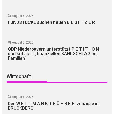
August 5, 2026
FUNDSTÜCKE suchen neuen B E S I T Z E R
August 5, 2026
ÖDP Niederbayern unterstützt P E T I T I O N
und kritisiert „finanziellen KAHLSCHLAG bei
Familien“
Wirtschaft
August 6, 2026
Der W E L T M A R K T F Ü H R E R, zuhause in
BRUCKBERG