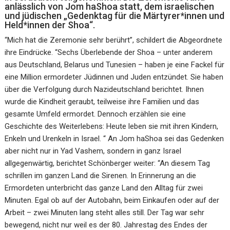
anlässlich von Jom haShoa statt, dem israelischen
und jüdischen „Gedenktag für die Märtyrer*innen und
Held*innen der Shoa“.
“Mich hat die Zeremonie sehr berührt”, schildert die Abgeordnete
ihre Eindrücke. “Sechs Überlebende der Shoa – unter anderem
aus Deutschland, Belarus und Tunesien – haben je eine Fackel für
eine Million ermordeter Jüdinnen und Juden entzündet. Sie haben
über die Verfolgung durch Nazideutschland berichtet. Ihnen
wurde die Kindheit geraubt, teilweise ihre Familien und das
gesamte Umfeld ermordet. Dennoch erzählen sie eine
Geschichte des Weiterlebens: Heute leben sie mit ihren Kindern,
Enkeln und Urenkeln in Israel. “ An Jom haShoa sei das Gedenken
aber nicht nur in Yad Vashem, sondern in ganz Israel
allgegenwärtig, berichtet Schönberger weiter: “An diesem Tag
schrillen im ganzen Land die Sirenen. In Erinnerung an die
Ermordeten unterbricht das ganze Land den Alltag für zwei
Minuten. Egal ob auf der Autobahn, beim Einkaufen oder auf der
Arbeit – zwei Minuten lang steht alles still. Der Tag war sehr
bewegend, nicht nur weil es der 80. Jahrestag des Endes der