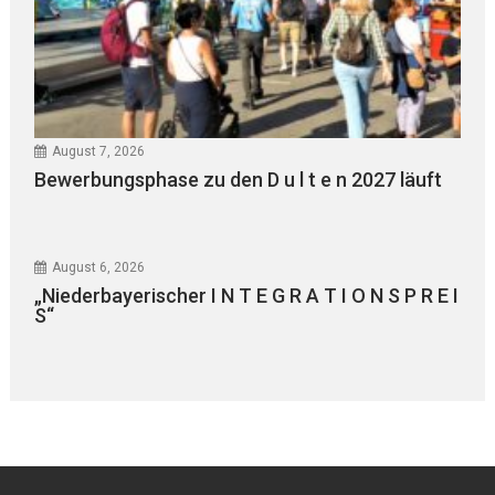
August 7, 2026
Bewerbungsphase zu den D u l t e n 2027 läuft
August 6, 2026
„Niederbayerischer I N T E G R A T I O N S P R E I
S“