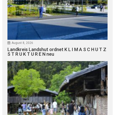
August 8, 2026
Landkreis Landshut ordnet K L I M A S C H U T Z
S T R U K T U R E N neu