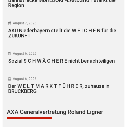
Bahnstrecke MÜHLDORF-LANDSHUT stärkt die
Region
August 7, 2026
AKU Niederbayern stellt die W E I C H E N für die
ZUKUNFT
August 6, 2026
Sozial S C H W Ä C H E R E nicht benachteiligen
August 6, 2026
Der W E L T M A R K T F Ü H R E R, zuhause in
BRUCKBERG
AXA Generalvertretung Roland Eigner