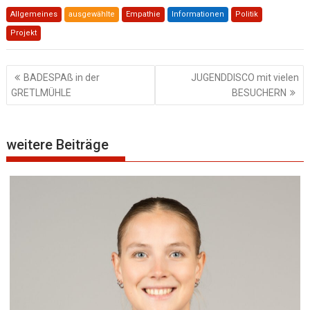
Allgemeines
ausgewählte
Empathie
Informationen
Politik
Projekt
Beitragsnavigation
BADESPAß in der
JUGENDDISCO mit vielen
GRETLMÜHLE
BESUCHERN
weitere Beiträge