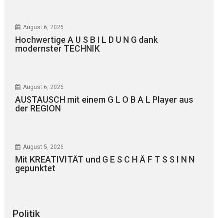
August 6, 2026
Hochwertige A U S B I L D U N G dank
modernster TECHNIK
August 6, 2026
AUSTAUSCH mit einem G L O B A L Player aus
der REGION
August 5, 2026
Mit KREATIVITÄT und G E S C H Ä F T S S I N N
gepunktet
Politik