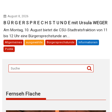
August 8, 2026
B Ü R G E R S P R E C H S T U N D E mit Ursula WEGER
Am Montag, 10. August bietet die CSU-Stadtratsfraktion von 11
bis 12 Uhr eine Bürgersprechstunde an....
Allgemeines
ausgewählte
Bürgersprechstunde
Informationen
Politik
Fernseh Flache