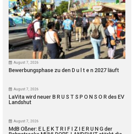
August 7, 2026
Bewerbungsphase zu den D u l t e n 2027 läuft
August 7, 2026
LaVita wird neuer B R U S T S P O N S O R des EV
Landshut
August 7, 2026
MdB Oßner: E L E K T R I F I Z I E R U N G der