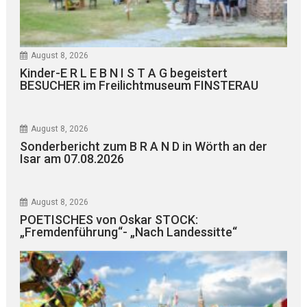
August 8, 2026
Kinder-E R L E B N I S T A G begeistert
BESUCHER im Freilichtmuseum FINSTERAU
August 8, 2026
Sonderbericht zum B R A N D in Wörth an der
Isar am 07.08.2026
August 8, 2026
POETISCHES von Oskar STOCK:
„Fremdenführung“- „Nach Landessitte“