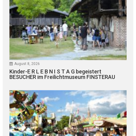
August 8, 2026
Kinder-E R L E B N I S T A G begeistert
BESUCHER im Freilichtmuseum FINSTERAU