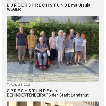
B Ü R G E R S P R E C H S T U N D E mit Ursula
WEGER
August 8, 2026
S P R E C H S T U N D E des
BEHINDERTENBEIRATS der Stadt Landshut