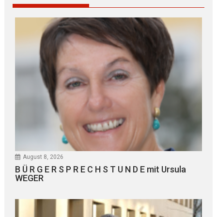
August 8, 2026
B Ü R G E R S P R E C H S T U N D E mit Ursula
WEGER