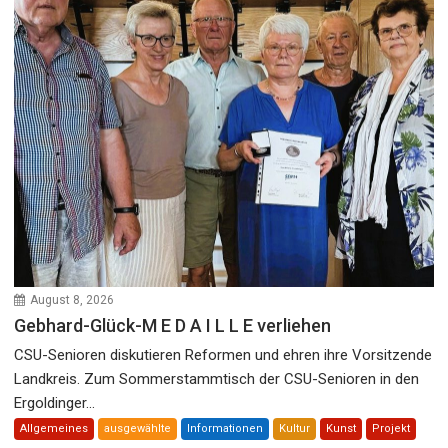
August 8, 2026
Gebhard-Glück-M E D A I L L E verliehen
CSU-Senioren diskutieren Reformen und ehren ihre Vorsitzende
Landkreis. Zum Sommerstammtisch der CSU-Senioren in den
Ergoldinger...
Allgemeines
ausgewählte
Informationen
Kultur
Kunst
Projekt