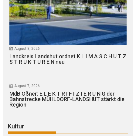
August 8, 2026
Landkreis Landshut ordnet K L I M A S C H U T Z
S T R U K T U R E N neu
August 7, 2026
MdB Oßner: E L E K T R I F I Z I E R U N G der
Bahnstrecke MÜHLDORF-LANDSHUT stärkt die
Region
Kultur