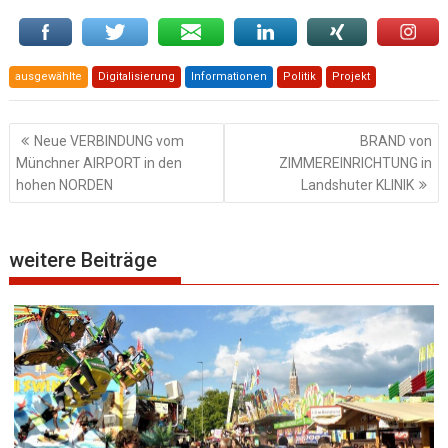
ausgewählte
Digitalisierung
Informationen
Politik
Projekt
Beitragsnavigation
Neue VERBINDUNG vom
BRAND von
Münchner AIRPORT in den
ZIMMEREINRICHTUNG in
hohen NORDEN
Landshuter KLINIK
weitere Beiträge