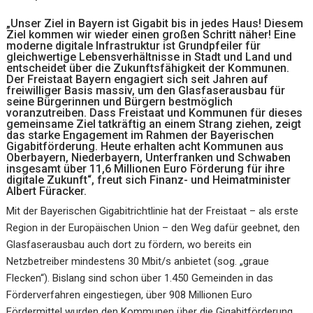
„Unser Ziel in Bayern ist Gigabit bis in jedes Haus! Diesem
Ziel kommen wir wieder einen großen Schritt näher! Eine
moderne digitale Infrastruktur ist Grundpfeiler für
gleichwertige Lebensverhältnisse in Stadt und Land und
entscheidet über die Zukunftsfähigkeit der Kommunen.
Der Freistaat Bayern engagiert sich seit Jahren auf
freiwilliger Basis massiv, um den Glasfaserausbau für
seine Bürgerinnen und Bürgern bestmöglich
voranzutreiben. Dass Freistaat und Kommunen für dieses
gemeinsame Ziel tatkräftig an einem Strang ziehen, zeigt
das starke Engagement im Rahmen der Bayerischen
Gigabitförderung. Heute erhalten acht Kommunen aus
Oberbayern, Niederbayern, Unterfranken und Schwaben
insgesamt über 11,6 Millionen Euro Förderung für ihre
digitale Zukunft“, freut sich Finanz- und Heimatminister
Albert Füracker.
Mit der Bayerischen Gigabitrichtlinie hat der Freistaat – als erste
Region in der Europäischen Union – den Weg dafür geebnet, den
Glasfaserausbau auch dort zu fördern, wo bereits ein
Netzbetreiber mindestens 30 Mbit/s anbietet (sog. „graue
Flecken“). Bislang sind schon über 1.450 Gemeinden in das
Förderverfahren eingestiegen, über 908 Millionen Euro
Fördermittel wurden den Kommunen über die Gigabitförderung