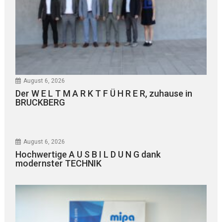
August 6, 2026
Der W E L T M A R K T F Ü H R E R, zuhause in
BRUCKBERG
August 6, 2026
Hochwertige A U S B I L D U N G dank
modernster TECHNIK