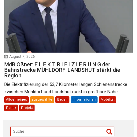
August 7, 2026
MdB Oßner: E L E K T R I F I Z I E R U N G der
Bahnstrecke MÜHLDORF-LANDSHUT stärkt die
Region
Die Elektrifizierung der 53,7 Kilometer langen Schienenstrecke
zwischen Mühldorf und Landshut rückt in greifbare Nähe....
Allgemeines
ausgewählte
Bauen
Informationen
Mobilität
Politik
Projekt