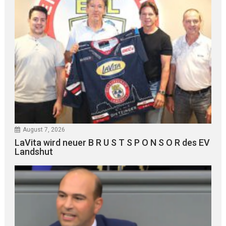
August 7, 2026
LaVita wird neuer B R U S T S P O N S O R des EV
Landshut