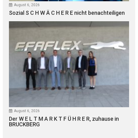
August 6, 2026
Sozial S C H W Ä C H E R E nicht benachteiligen
August 6, 2026
Der W E L T M A R K T F Ü H R E R, zuhause in
BRUCKBERG