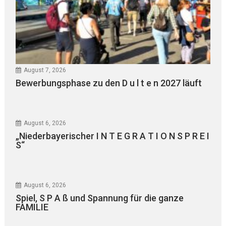
August 7, 2026
Bewerbungsphase zu den D u l t e n 2027 läuft
August 6, 2026
„Niederbayerischer I N T E G R A T I O N S P R E I
S“
August 6, 2026
Spiel, S P A ß und Spannung für die ganze
FAMILIE