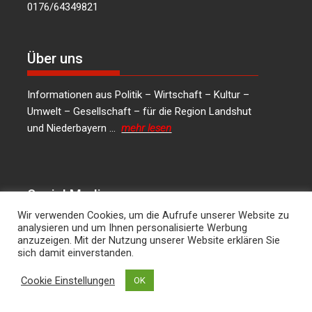
0176/64349821
Über uns
Informationen aus Politik – Wirtschaft – Kultur –
Umwelt – Gesellschaft – für die Region Landshut
und Niederbayern …
mehr lesen
Social Media
Wir verwenden Cookies, um die Aufrufe unserer Website zu
analysieren und um Ihnen personalisierte Werbung
LinkedIn
Facebook
Instagram
X
anzuzeigen. Mit der Nutzung unserer Website erklären Sie
sich damit einverstanden.
Kontakt
Cookie Einstellungen
OK
Hans Joachim Lodermeier Herausgeber &