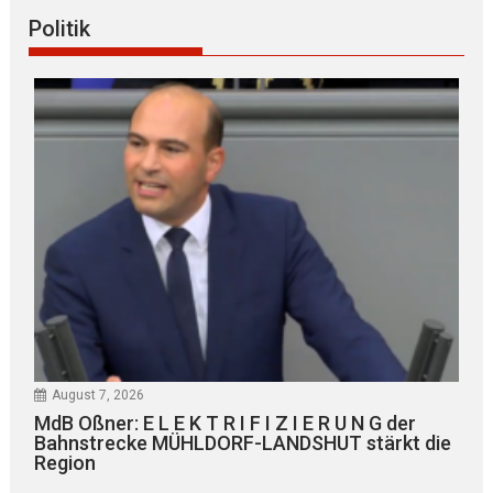
Politik
August 7, 2026
MdB Oßner: E L E K T R I F I Z I E R U N G der
Bahnstrecke MÜHLDORF-LANDSHUT stärkt die
Region