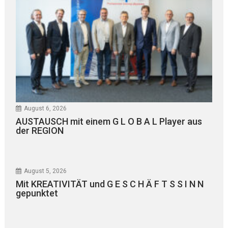
August 6, 2026
AUSTAUSCH mit einem G L O B A L Player aus
der REGION
August 5, 2026
Mit KREATIVITÄT und G E S C H Ä F T S S I N N
gepunktet