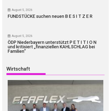
August 5, 2026
FUNDSTÜCKE suchen neuen B E S I T Z E R
August 5, 2026
ÖDP Niederbayern unterstützt P E T I T I O N
und kritisiert „finanziellen KAHLSCHLAG bei
Familien“
Wirtschaft