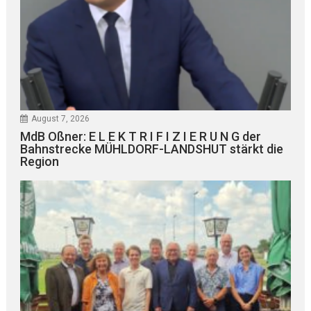
August 7, 2026
MdB Oßner: E L E K T R I F I Z I E R U N G der
Bahnstrecke MÜHLDORF-LANDSHUT stärkt die
Region