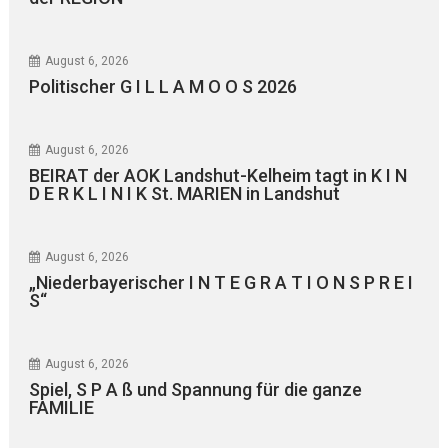
August 6, 2026
Politischer G I L L A M O O S 2026
August 6, 2026
BEIRAT der AOK Landshut-Kelheim tagt in K I N
D E R K L I N I K St. MARIEN in Landshut
August 6, 2026
„Niederbayerischer I N T E G R A T I O N S P R E I
S“
August 6, 2026
Spiel, S P A ß und Spannung für die ganze
FAMILIE