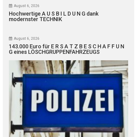
August 6, 2026
Hochwertige A U S B I L D U N G dank
modernster TECHNIK
August 6, 2026
143.000 Euro für E R S A T Z B E S C H A F F U N
G eines LÖSCHGRUPPENFAHRZEUGS