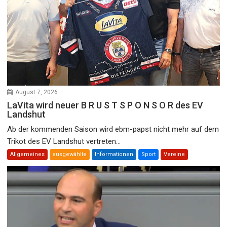
August 7, 2026
LaVita wird neuer B R U S T S P O N S O R des EV
Landshut
Ab der kommenden Saison wird ebm-papst nicht mehr auf dem
Trikot des EV Landshut vertreten...
Allgemeines
ausgewählte
Informationen
Sport
Vereine