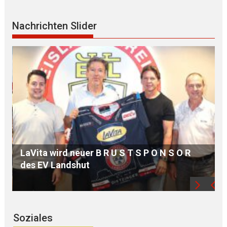
Nachrichten Slider
MdB Oßner: E L E K T R I F I Z I E R U N G der
Bahnstrecke MÜHLDORF-LANDSHUT stärkt
die Region
Soziales