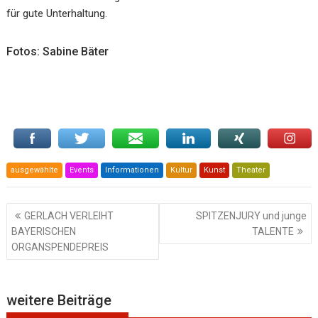
für gute Unterhaltung.
Fotos: Sabine Bäter
ausgewählte
Events
Informationen
Kultur
Kunst
Theater
Beitragsnavigation
GERLACH VERLEIHT
SPITZENJURY und junge
BAYERISCHEN
TALENTE
ORGANSPENDEPREIS
weitere Beiträge