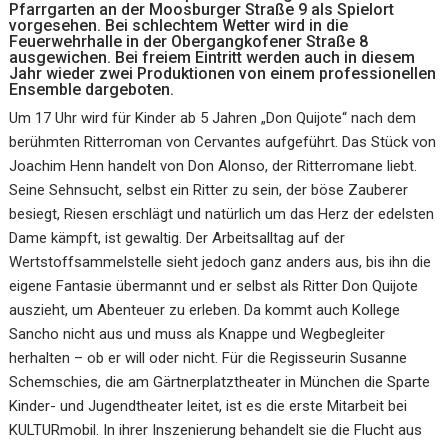
Pfarrgarten an der Moosburger Straße 9 als Spielort
vorgesehen. Bei schlechtem Wetter wird in die
Feuerwehrhalle in der Obergangkofener Straße 8
ausgewichen. Bei freiem Eintritt werden auch in diesem
Jahr wieder zwei Produktionen von einem professionellen
Ensemble dargeboten.
Um 17 Uhr wird für Kinder ab 5 Jahren „Don Quijote“ nach dem
berühmten Ritterroman von Cervantes aufgeführt. Das Stück von
Joachim Henn handelt von Don Alonso, der Ritterromane liebt.
Seine Sehnsucht, selbst ein Ritter zu sein, der böse Zauberer
besiegt, Riesen erschlägt und natürlich um das Herz der edelsten
Dame kämpft, ist gewaltig. Der Arbeitsalltag auf der
Wertstoffsammelstelle sieht jedoch ganz anders aus, bis ihn die
eigene Fantasie übermannt und er selbst als Ritter Don Quijote
auszieht, um Abenteuer zu erleben. Da kommt auch Kollege
Sancho nicht aus und muss als Knappe und Wegbegleiter
herhalten – ob er will oder nicht. Für die Regisseurin Susanne
Schemschies, die am Gärtnerplatztheater in München die Sparte
Kinder- und Jugendtheater leitet, ist es die erste Mitarbeit bei
KULTURmobil. In ihrer Inszenierung behandelt sie die Flucht aus