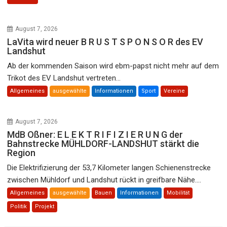
August 7, 2026
LaVita wird neuer B R U S T S P O N S O R des EV
Landshut
Ab der kommenden Saison wird ebm-papst nicht mehr auf dem
Trikot des EV Landshut vertreten...
Allgemeines
ausgewählte
Informationen
Sport
Vereine
August 7, 2026
MdB Oßner: E L E K T R I F I Z I E R U N G der
Bahnstrecke MÜHLDORF-LANDSHUT stärkt die
Region
Die Elektrifizierung der 53,7 Kilometer langen Schienenstrecke
zwischen Mühldorf und Landshut rückt in greifbare Nähe....
Allgemeines
ausgewählte
Bauen
Informationen
Mobilität
Politik
Projekt