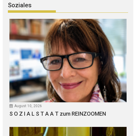
Soziales
August 10, 2026
S O Z I A L S T A A T zum REINZOOMEN