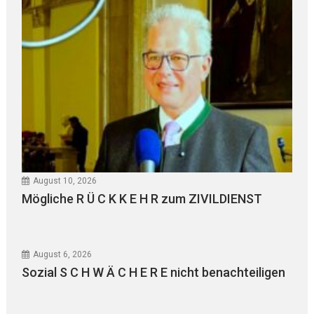
August 10, 2026
Mögliche R Ü C K K E H R zum ZIVILDIENST
August 6, 2026
Sozial S C H W Ä C H E R E nicht benachteiligen