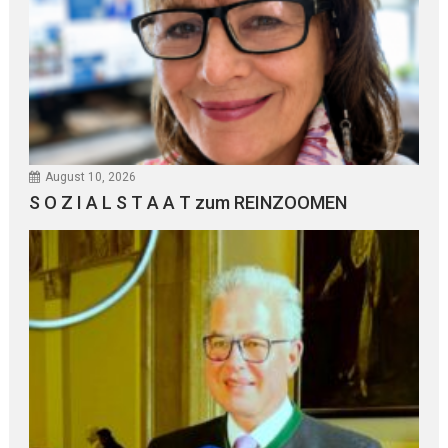
August 10, 2026
S O Z I A L S T A A T zum REINZOOMEN