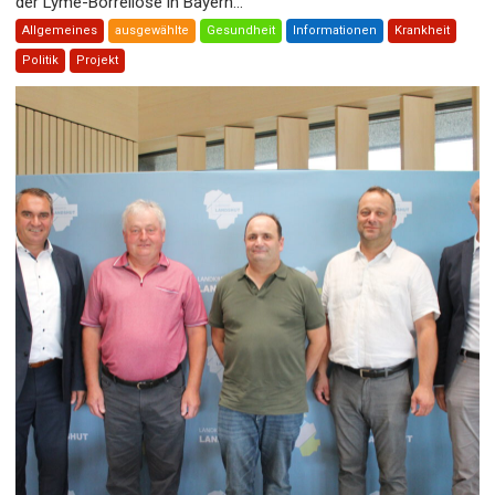
der Lyme-Borreliose in Bayern...
Allgemeines
ausgewählte
Gesundheit
Informationen
Krankheit
Politik
Projekt