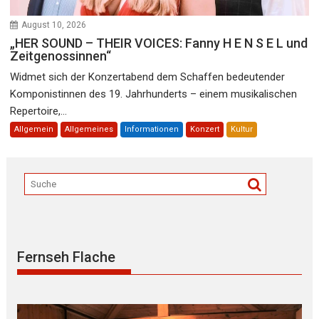
August 10, 2026
„HER SOUND – THEIR VOICES: Fanny H E N S E L und
Zeitgenossinnen“
Widmet sich der Konzertabend dem Schaffen bedeutender
Komponistinnen des 19. Jahrhunderts – einem musikalischen
Repertoire,...
Allgemein
Allgemeines
Informationen
Konzert
Kultur
Fernseh Flache