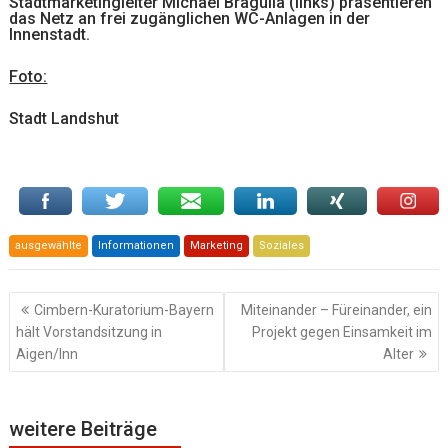
Stadtmarketingleiter Michael Bragulla (links) präsentieren
das Netz an frei zugänglichen WC-Anlagen in der
Innenstadt.
Foto:
Stadt Landshut
ausgewählte
Informationen
Marketing
Soziales
Beitragsnavigation
Cimbern-Kuratorium-Bayern
Miteinander – Füreinander, ein
hält Vorstandsitzung in
Projekt gegen Einsamkeit im
Aigen/Inn
Alter
weitere Beiträge