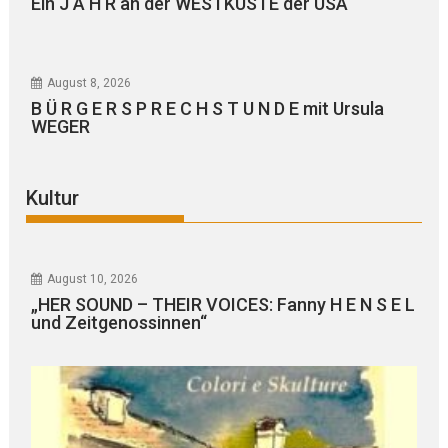
Ein J A H R an der WESTKÜSTE der USA
August 8, 2026
B Ü R G E R S P R E C H S T U N D E mit Ursula
WEGER
Kultur
August 10, 2026
„HER SOUND – THEIR VOICES: Fanny H E N S E L
und Zeitgenossinnen“