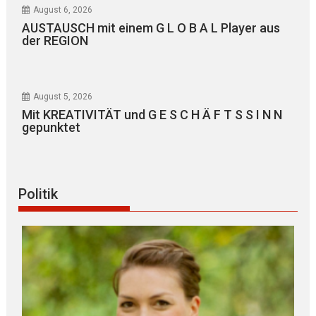
August 6, 2026
AUSTAUSCH mit einem G L O B A L Player aus
der REGION
August 5, 2026
Mit KREATIVITÄT und G E S C H Ä F T S S I N N
gepunktet
Politik