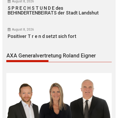
August 8, 2026
S P R E C H S T U N D E des
BEHINDERTENBEIRATS der Stadt Landshut
August 8, 2026
Positiver T r e n d setzt sich fort
AXA Generalvertretung Roland Eigner