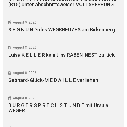
(B15) unter abschnittsweiser VOLLSPERRUNG
August 9, 2026
S E G N U N G des WEGKREUZES am Birkenberg
August 8, 2026
Luisa K E L L E R kehrt ins RABEN-NEST zurück
August 8, 2026
Gebhard-Glück-M E D A I L L E verliehen
August 8, 2026
B Ü R G E R S P R E C H S T U N D E mit Ursula
WEGER