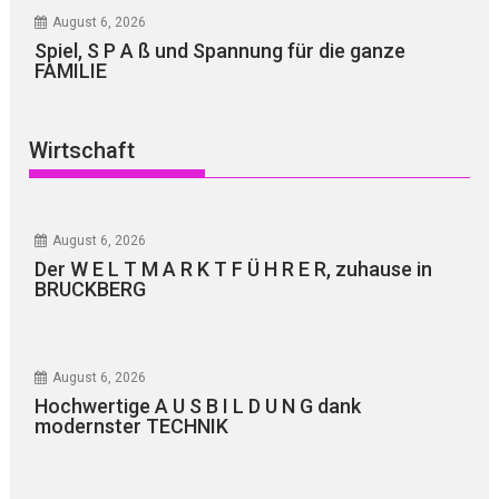
August 6, 2026
Spiel, S P A ß und Spannung für die ganze
FAMILIE
Wirtschaft
August 6, 2026
Der W E L T M A R K T F Ü H R E R, zuhause in
BRUCKBERG
August 6, 2026
Hochwertige A U S B I L D U N G dank
modernster TECHNIK