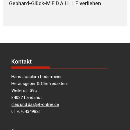
Gebhard-Glück-M E D A I L L E verliehen
Kontakt
Hans Joachim Lodermeier
Herausgeber & Chefredakteur
Weilerstr. 39c
84032 Landshut
dies.und.das@t-online.de
0176/64349821