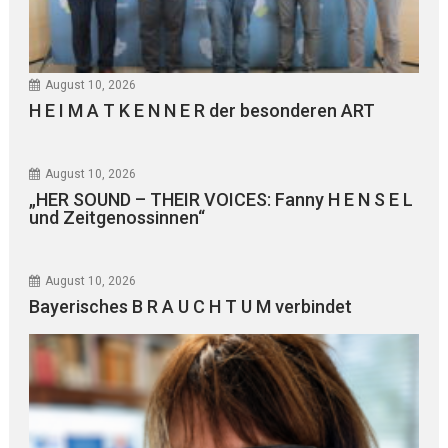
August 10, 2026
H E I M A T K E N N E R der besonderen ART
August 10, 2026
„HER SOUND – THEIR VOICES: Fanny H E N S E L
und Zeitgenossinnen“
August 10, 2026
Bayerisches B R A U C H T U M verbindet