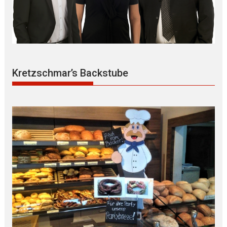
Kretzschmar’s Backstube