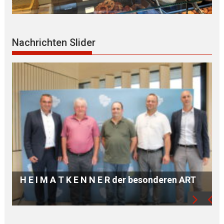
Nachrichten Slider
„HER SOUND – THEIR VOICES: Fanny H E N 
E L und Zeitgenossinnen“
n ART