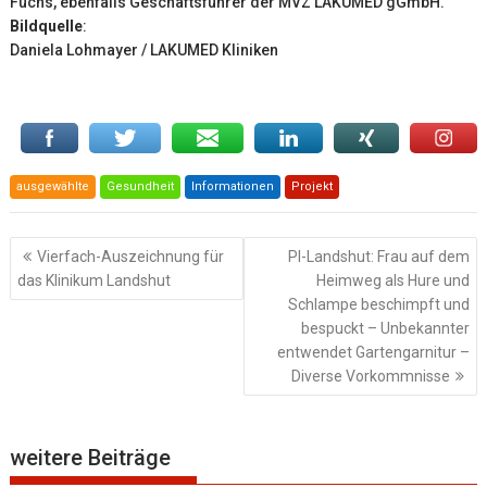
Fuchs, ebenfalls Geschäftsführer der MVZ LAKUMED gGmbH.
Bildquelle
:
Daniela Lohmayer / LAKUMED Kliniken
ausgewählte
Gesundheit
Informationen
Projekt
Beitragsnavigation
Vierfach-Auszeichnung für
PI-Landshut: Frau auf dem
das Klinikum Landshut
Heimweg als Hure und
Schlampe beschimpft und
bespuckt – Unbekannter
entwendet Gartengarnitur –
Diverse Vorkommnisse
weitere Beiträge