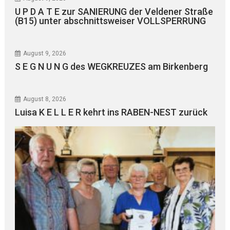
U P D A T E zur SANIERUNG der Veldener Straße
(B15) unter abschnittsweiser VOLLSPERRUNG
August 9, 2026
S E G N U N G des WEGKREUZES am Birkenberg
August 8, 2026
Luisa K E L L E R kehrt ins RABEN-NEST zurück