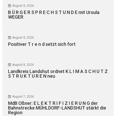
August 8, 2026
B Ü R G E R S P R E C H S T U N D E mit Ursula
WEGER
August 8, 2026
Positiver T r e n d setzt sich fort
August 8, 2026
Landkreis Landshut ordnet K L I M A S C H U T Z
S T R U K T U R E N neu
August 7, 2026
MdB Oßner: E L E K T R I F I Z I E R U N G der
Bahnstrecke MÜHLDORF-LANDSHUT stärkt die
Region