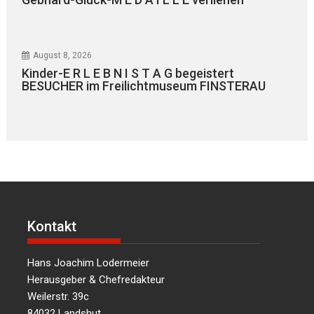
August 8, 2026
Kinder-E R L E B N I S T A G begeistert
BESUCHER im Freilichtmuseum FINSTERAU
Kontakt
Hans Joachim Lodermeier
Herausgeber & Chefredakteur
Weilerstr. 39c
84032 Landshut