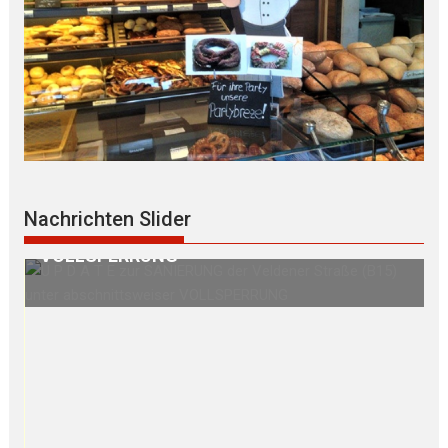
ldener
S E G N U N G des WEGKREUZES am
Nachrichten Slider
er
Birkenberg