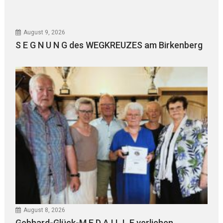
August 9, 2026
S E G N U N G des WEGKREUZES am Birkenberg
August 8, 2026
Gebhard-Glück-M E D A I L L E verliehen