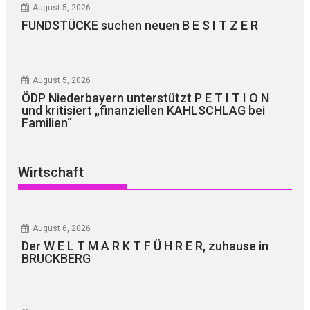
August 5, 2026
FUNDSTÜCKE suchen neuen B E S I T Z E R
August 5, 2026
ÖDP Niederbayern unterstützt P E T I T I O N
und kritisiert „finanziellen KAHLSCHLAG bei
Familien“
Wirtschaft
August 6, 2026
Der W E L T M A R K T F Ü H R E R, zuhause in
BRUCKBERG