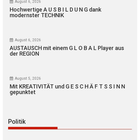
August 6, 2026
Hochwertige A U S B I L D U N G dank
modernster TECHNIK
August 6, 2026
AUSTAUSCH mit einem G L O B A L Player aus
der REGION
August 5, 2026
Mit KREATIVITÄT und G E S C H Ä F T S S I N N
gepunktet
Politik