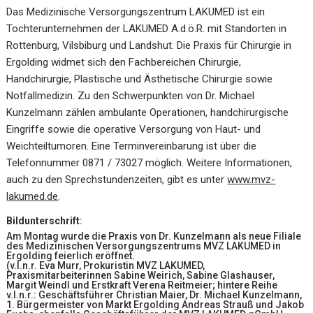
Das Medizinische Versorgungszentrum LAKUMED ist ein
Tochterunternehmen der LAKUMED A.d.ö.R. mit Standorten in
Rottenburg, Vilsbiburg und Landshut. Die Praxis für Chirurgie in
Ergolding widmet sich den Fachbereichen Chirurgie,
Handchirurgie, Plastische und Ästhetische Chirurgie sowie
Notfallmedizin. Zu den Schwerpunkten von Dr. Michael
Kunzelmann zählen ambulante Operationen, handchirurgische
Eingriffe sowie die operative Versorgung von Haut- und
Weichteiltumoren. Eine Terminvereinbarung ist über die
Telefonnummer 0871 / 73027 möglich. Weitere Informationen,
auch zu den Sprechstundenzeiten, gibt es unter
www.mvz-
lakumed.de
.
Bildunterschrift
:
Am Montag wurde die Praxis von Dr. Kunzelmann als neue Filiale
des Medizinischen Versorgungszentrums MVZ LAKUMED in
Ergolding feierlich eröffnet.
(v.l.n.r. Eva Murr, Prokuristin MVZ LAKUMED,
Praxismitarbeiterinnen Sabine Weirich, Sabine Glashauser,
Margit Weindl und Erstkraft Verena Reitmeier; hintere Reihe
v.l.n.r.: Geschäftsführer Christian Maier, Dr. Michael Kunzelmann,
1. Bürgermeister von Markt Ergolding Andreas Strauß und Jakob