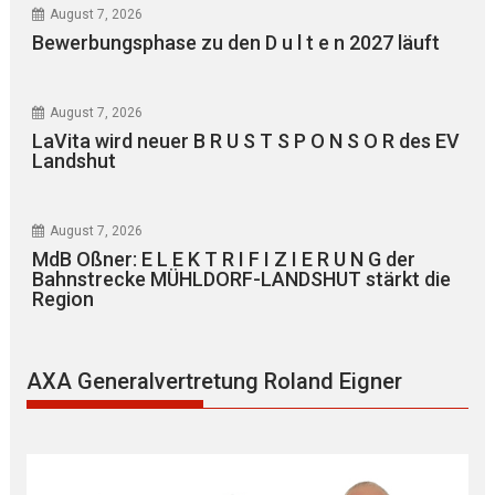
August 7, 2026
Bewerbungsphase zu den D u l t e n 2027 läuft
August 7, 2026
LaVita wird neuer B R U S T S P O N S O R des EV
Landshut
August 7, 2026
MdB Oßner: E L E K T R I F I Z I E R U N G der
Bahnstrecke MÜHLDORF-LANDSHUT stärkt die
Region
AXA Generalvertretung Roland Eigner