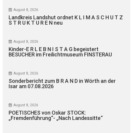
August 8, 2026
Landkreis Landshut ordnet K L I M A S C H U T Z
S T R U K T U R E N neu
August 8, 2026
Kinder-E R L E B N I S T A G begeistert
BESUCHER im Freilichtmuseum FINSTERAU
August 8, 2026
Sonderbericht zum B R A N D in Wörth an der
Isar am 07.08.2026
August 8, 2026
POETISCHES von Oskar STOCK:
„Fremdenführung“- „Nach Landessitte“