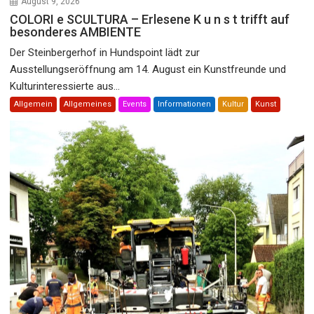
August 9, 2026
COLORI e SCULTURA – Erlesene K u n s t trifft auf
besonderes AMBIENTE
Der Steinbergerhof in Hundspoint lädt zur
Ausstellungseröffnung am 14. August ein Kunstfreunde und
Kulturinteressierte aus...
Allgemein
Allgemeines
Events
Informationen
Kultur
Kunst