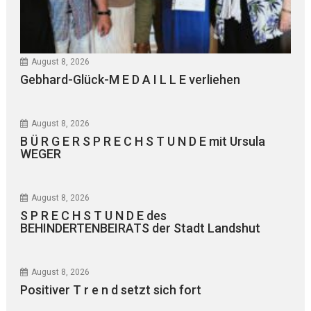
August 8, 2026
Gebhard-Glück-M E D A I L L E verliehen
August 8, 2026
B Ü R G E R S P R E C H S T U N D E mit Ursula
WEGER
August 8, 2026
S P R E C H S T U N D E des
BEHINDERTENBEIRATS der Stadt Landshut
August 8, 2026
Positiver T r e n d setzt sich fort