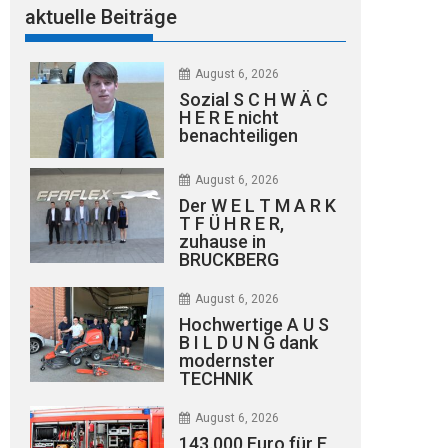
aktuelle Beiträge
August 6, 2026
Sozial S C H W Ä C
H E R E nicht
benachteiligen
August 6, 2026
Der W E L T M A R K
T F Ü H R E R,
zuhause in
BRUCKBERG
August 6, 2026
Hochwertige A U S
B I L D U N G dank
modernster
TECHNIK
August 6, 2026
143.000 Euro für E