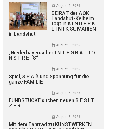
August 6, 2026
BEIRAT der AOK
Landshut-Kelheim
tagt in K I N D E R K
L I N I K St. MARIEN
in Landshut
August 6, 2026
„Niederbayerischer I N T E G R A T I O
N S P R E I S“
August 6, 2026
Spiel, S P A ß und Spannung für die
ganze FAMILIE
August 5, 2026
FUNDSTÜCKE suchen neuen B E S I T
Z E R
August 5, 2026
Mit dem Fahrrad zu KUNSTWERKEN