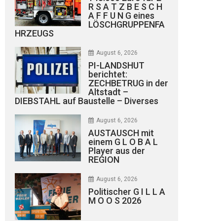
R S A T Z B E S C H
A F F U N G eines
LÖSCHGRUPPENFA
HRZEUGS
August 6, 2026
PI-LANDSHUT
berichtet:
ZECHBETRUG in der
Altstadt –
DIEBSTAHL auf Baustelle – Diverses
August 6, 2026
AUSTAUSCH mit
einem G L O B A L
Player aus der
REGION
August 6, 2026
Politischer G I L L A
M O O S 2026