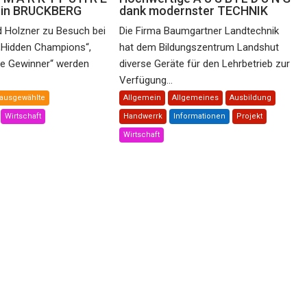
e in BRUCKBERG
dank modernster TECHNIK
d Holzner zu Besuch bei
Die Firma Baumgartner Landtechnik
„Hidden Champions“,
hat dem Bildungszentrum Landshut
he Gewinner“ werden
diverse Geräte für den Lehrbetrieb zur
Verfügung...
ausgewählte
Allgemein
Allgemeines
Ausbildung
Wirtschaft
Handwerrk
Informationen
Projekt
Wirtschaft