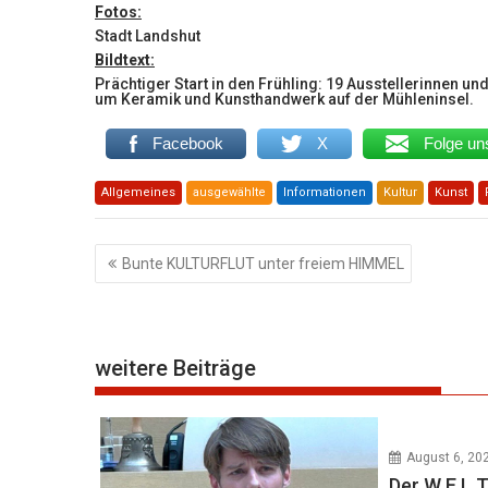
Fotos:
Stadt Landshut
Bildtext:
Prächtiger Start in den Frühling: 19 Ausstellerinnen un
um Keramik und Kunsthandwerk auf der Mühleninsel.
Facebook
X
Folge un
Allgemeines
ausgewählte
Informationen
Kultur
Kunst
Beitragsnavigation
Bunte KULTURFLUT unter freiem HIMMEL
weitere Beiträge
August 6, 20
Der W E L T