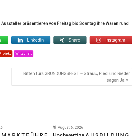
d Aussteller präsentieren von Freitag bis Sonntag ihre Waren rund
s
LinkedIn
Share
Instagram
Projekt
Wirtschaft
Bitten fürs GRÜNDUNGSFEST – Strauß, Riedl und Rieder
sagen Ja
26
August 6, 2026
 M A R K T F Ü H R E
Hochwertige A U S B I L D U N G