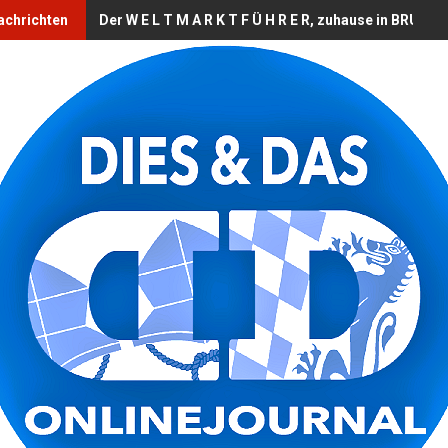
achrichten
Der W E L T M A R K T F Ü H R E R, zuhause in BRUCK