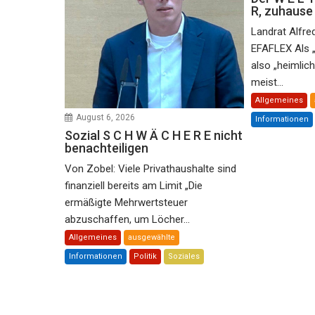
R, zuhaus
Landrat Alfre
EFAFLEX Als 
also „heimlic
meist...
Allgemeines
August 6, 2026
Informationen
Sozial S C H W Ä C H E R E nicht
benachteiligen
Von Zobel: Viele Privathaushalte sind
finanziell bereits am Limit „Die
ermäßigte Mehrwertsteuer
abzuschaffen, um Löcher...
Allgemeines
ausgewählte
Informationen
Politik
Soziales