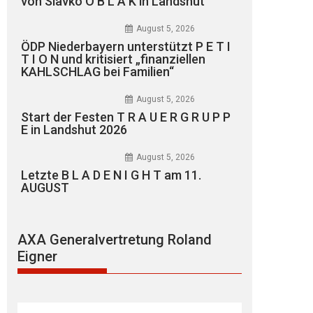
von Slavko O B L A K in Landshut
August 5, 2026
ÖDP Niederbayern unterstützt P E T I
T I O N und kritisiert „finanziellen
KAHLSCHLAG bei Familien“
August 5, 2026
Start der Festen T R A U E R G R U P P
E in Landshut 2026
August 5, 2026
Letzte B L A D E N I G H T am 11.
AUGUST
AXA Generalvertretung Roland
Eigner