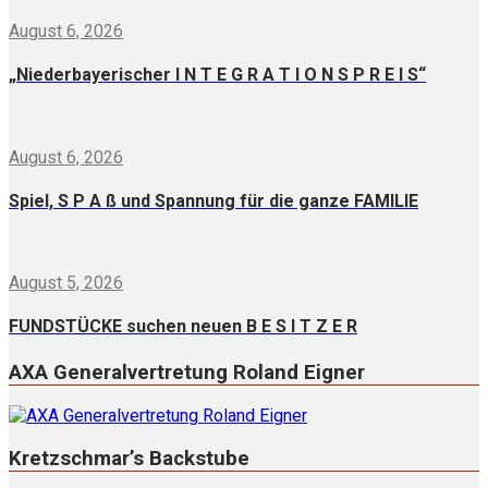
August 6, 2026
„Niederbayerischer I N T E G R A T I O N S P R E I S“
August 6, 2026
Spiel, S P A ß und Spannung für die ganze FAMILIE
August 5, 2026
FUNDSTÜCKE suchen neuen B E S I T Z E R
AXA Generalvertretung Roland Eigner
Kretzschmar’s Backstube