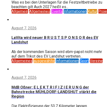
Was es bei den Unterlagen für die Festzeltbetriebe zu
beachten gilt Auch 2027 heißt es...
Allgemein
Allgemeines
Events
Informationen
Kultur
Proje
August 7, 2026
LaVita wird neuer B R U S T S P O N S O R des EV
Landshut
Ab der kommenden Saison wird ebm-papst nicht mehr
auf dem Trikot des EV Landshut vertreten...
Allgemeines
ausgewählte
Informationen
Sport
Vereine
August 7, 2026
MdB Oßner: E L E K T R I F I Z I E R U N G der
Bahnstrecke MÜHLDORF-LANDSHUT stärkt die
Region
Die Elektrifizierung der 53,7 Kilometer langen