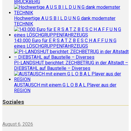
BRUCKBERG
Hochwertige A U S B I L D U N G dank modernster
TECHNIK
143.000 Euro für E R S A T Z B E S C H A F F U N G
eines LÖSCHGRUPPENFAHRZEUGS
PI-LANDSHUT berichtet: ZECHBETRUG in der Altstadt –
DIEBSTAHL auf Baustelle – Diverses
AUSTAUSCH mit einem G L O B A L Player aus der
REGION
Soziales
August 6, 2026