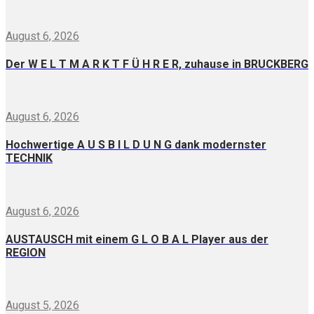
August 6, 2026
Der W E L T M A R K T F Ü H R E R, zuhause in BRUCKBERG
August 6, 2026
Hochwertige A U S B I L D U N G dank modernster
TECHNIK
August 6, 2026
AUSTAUSCH mit einem G L O B A L Player aus der
REGION
August 5, 2026