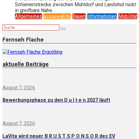
Schienenstrecke zwischen Mühldorf und Landshut rückt
in greifbare Nähe....
Allgemeines
ausgewählte
Bauen
Informationen
Mobilität
Fernseh Flache
aktuelle Beiträge
August 7, 2026
Bewerbungsphase zu den D u l t e n 2027 läuft
August 7, 2026
LaVita wird neuer B R U S T S P O N S O R des EV