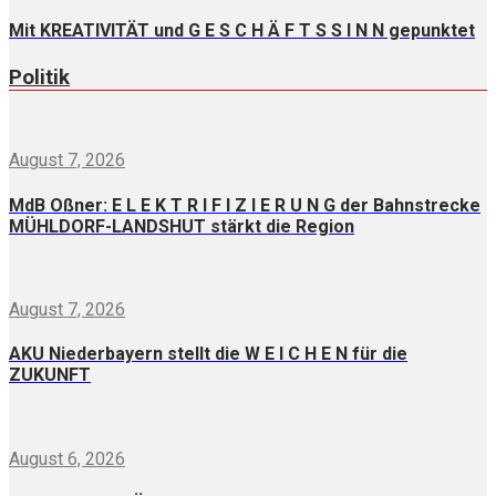
Mit KREATIVITÄT und G E S C H Ä F T S S I N N gepunktet
Politik
August 7, 2026
MdB Oßner: E L E K T R I F I Z I E R U N G der Bahnstrecke
MÜHLDORF-LANDSHUT stärkt die Region
August 7, 2026
AKU Niederbayern stellt die W E I C H E N für die
ZUKUNFT
August 6, 2026