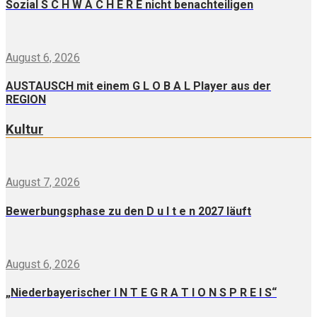
Sozial S C H W Ä C H E R E nicht benachteiligen
August 6, 2026
AUSTAUSCH mit einem G L O B A L Player aus der
REGION
Kultur
August 7, 2026
Bewerbungsphase zu den D u l t e n 2027 läuft
August 6, 2026
„Niederbayerischer I N T E G R A T I O N S P R E I S“