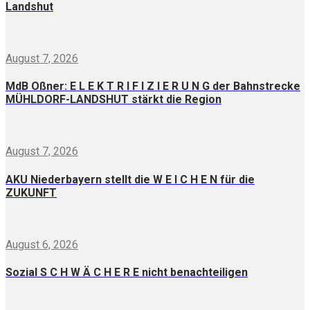
Landshut
August 7, 2026
MdB Oßner: E L E K T R I F I Z I E R U N G der Bahnstrecke
MÜHLDORF-LANDSHUT stärkt die Region
August 7, 2026
AKU Niederbayern stellt die W E I C H E N für die
ZUKUNFT
August 6, 2026
Sozial S C H W Ä C H E R E nicht benachteiligen