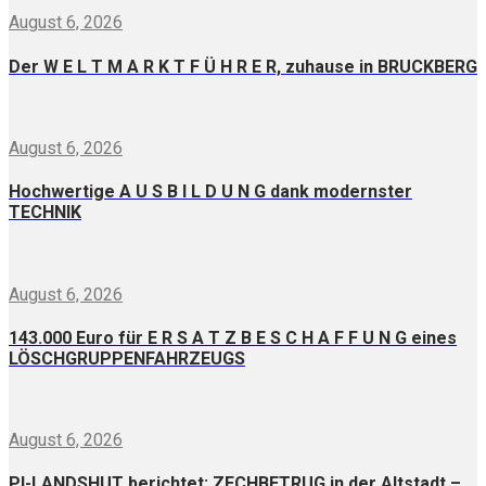
August 6, 2026
Der W E L T M A R K T F Ü H R E R, zuhause in BRUCKBERG
August 6, 2026
Hochwertige A U S B I L D U N G dank modernster
TECHNIK
August 6, 2026
143.000 Euro für E R S A T Z B E S C H A F F U N G eines
LÖSCHGRUPPENFAHRZEUGS
August 6, 2026
PI-LANDSHUT berichtet: ZECHBETRUG in der Altstadt –