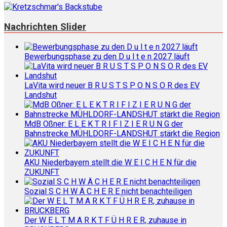
Nachrichten Slider
Bewerbungsphase zu den D u l t e n 2027 läuft
LaVita wird neuer B R U S T S P O N S O R des EV
Landshut
MdB Oßner: E L E K T R I F I Z I E R U N G der
Bahnstrecke MÜHLDORF-LANDSHUT stärkt die Region
AKU Niederbayern stellt die W E I C H E N für die
ZUKUNFT
Sozial S C H W Ä C H E R E nicht benachteiligen
Der W E L T M A R K T F Ü H R E R, zuhause in