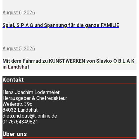
August 6, 2026
Spiel, S P A ß und Spannung für die ganze FAMILIE
August 5, 2026
Mit dem Fahrrad zu KUNSTWERKEN von Slavko O B L A K
in Landshut
Kontakt
Hans Joachim Lodermeier
Herausgeber & Chefredakteur
Weilerstr. 39c
84032 Landshut
dies.und.das@t-online.de
0176/64349821
Über uns