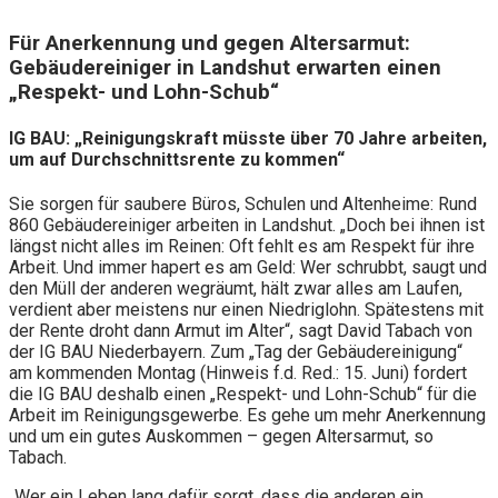
Für Anerkennung und gegen Altersarmut:
Gebäudereiniger
in Landshut erwarten einen
„Respekt- und Lohn-Schub“
IG BAU: „Reinigungskraft müsste über 70 Jahre arbeiten,
um auf Durchschnittsrente zu kommen“
Sie sorgen für saubere Büros, Schulen und Altenheime: Rund
860 Gebäudereiniger arbeiten in Landshut. „Doch bei ihnen ist
längst nicht alles im Reinen: Oft fehlt es am Respekt für ihre
Arbeit. Und immer hapert es am Geld: Wer schrubbt, saugt und
den Müll der anderen wegräumt, hält zwar alles am Laufen,
verdient aber meistens nur einen Niedriglohn. Spätestens mit
der Rente droht dann Armut im Alter“, sagt David Tabach von
der IG BAU Niederbayern. Zum „Tag der Gebäudereinigung“
am kommenden Montag (Hinweis f.d. Red.: 15. Juni) fordert
die IG BAU deshalb einen „Respekt- und Lohn-Schub“ für die
Arbeit im Reinigungsgewerbe. Es gehe um mehr Anerkennung
und um ein gutes Auskommen – gegen Altersarmut, so
Tabach.
„Wer ein Leben lang dafür sorgt, dass die anderen ein