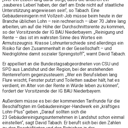
‚sauberes Leben‘ haben, der darf am Ende nicht auf staatliche
Unterstützung angewiesen sein“, so Tabach. Eine
Gebäudereinigerin mit Vollzeit-Job müsse beim heute in der
Branche üblichen Lohn – rein rechnerisch – über 70 Jahre lang
arbeiten, um auf die Höhe der Durchschnittsrente zu kommen,
so der Vorsitzende der IG BAU Niederbayern. „Reinigung und
Rente – das ist im wahrsten Sinne des Wortes ein
Armutszeugnis. Krasse Lohnunterschiede sind allerdings ein
Risiko für den Zusammenhalt in der Gesellschaft – und
Niedriglöhne damit sozialer Sprengstoff“, warnt David Tabach.
Er appelliert an die Bundestagsabgeordneten von CSU und
SPD aus Landshut und der Region, bei der anstehenden
Rentenreform gegenzusteuern: „Wer ein Berufsleben lang
Flure wischt, Fenster putzt und Toiletten sauber hält, hat es
verdient, im Alter von der Rente in Würde leben zu können“,
fordert der Vorsitzende der IG BAU Niederbayern.
Außerdem müsse es bei der kommenden Tarifrunde für die
Beschäftigten im Gebäudereiniger-Handwerk ein „kräftiges
Lohn-Plus“ geben. „Darauf sollten sich die
23 Gebäudereinigungsunternehmen in Landshut schon einmal
einstellen“, sagt David Tabach. Er beruft sich bei den Zahlen