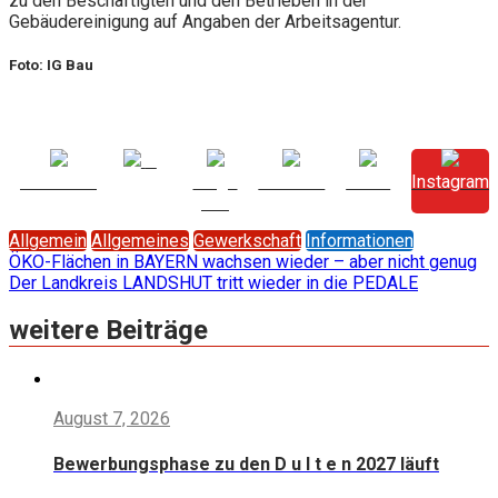
zu den Beschäftigten und den Betrieben in der
Gebäudereinigung auf Angaben der Arbeitsagentur.
Foto: IG Bau
X
Facebook
Folge
LinkedIn
Share
Instagram
uns
Allgemein
Allgemeines
Gewerkschaft
Informationen
Beitragsnavigation
ÖKO-Flächen in BAYERN wachsen wieder – aber nicht genug
Der Landkreis LANDSHUT tritt wieder in die PEDALE
weitere Beiträge
August 7, 2026
Bewerbungsphase zu den D u l t e n 2027 läuft