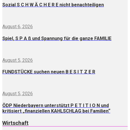
Sozial S C H W Ä C H E R E nicht benachteiligen
August 6, 2026
Spiel, S P A ß und Spannung für die ganze FAMILIE
August 5, 2026
FUNDSTÜCKE suchen neuen B E S I T Z E R
August 5, 2026
ÖDP Niederbayern unterstützt P E T I T I O N und
kritisiert „finanziellen KAHLSCHLAG bei Familien“
Wirtschaft