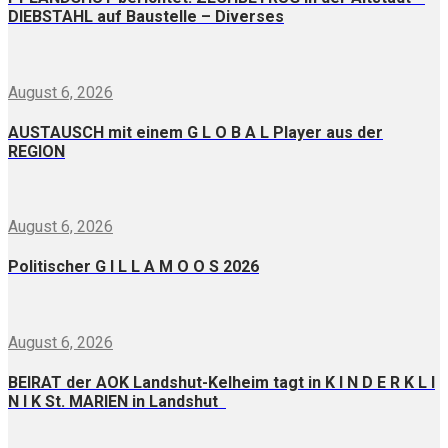
DIEBSTAHL auf Baustelle – Diverses
August 6, 2026
AUSTAUSCH mit einem G L O B A L Player aus der
REGION
August 6, 2026
Politischer G I L L A M O O S 2026
August 6, 2026
BEIRAT der AOK Landshut-Kelheim tagt in K I N D E R K L I
N I K St. MARIEN in Landshut