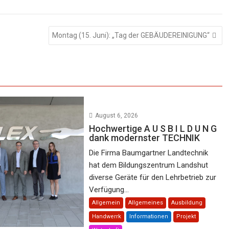
Montag (15. Juni): „Tag der GEBÄUDEREINIGUNG“
August 6, 2026
Hochwertige A U S B I L D U N G
dank modernster TECHNIK
Die Firma Baumgartner Landtechnik
hat dem Bildungszentrum Landshut
diverse Geräte für den Lehrbetrieb zur
Verfügung...
Allgemein
Allgemeines
Ausbildung
Handwerrk
Informationen
Projekt