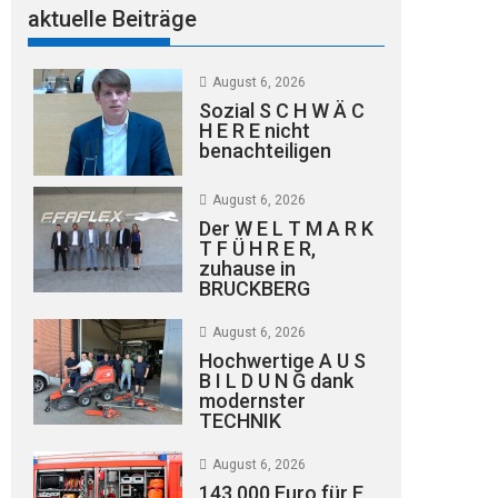
aktuelle Beiträge
August 6, 2026
Sozial S C H W Ä C
H E R E nicht
benachteiligen
August 6, 2026
Der W E L T M A R K
T F Ü H R E R,
zuhause in
BRUCKBERG
August 6, 2026
Hochwertige A U S
B I L D U N G dank
modernster
TECHNIK
August 6, 2026
143.000 Euro für E