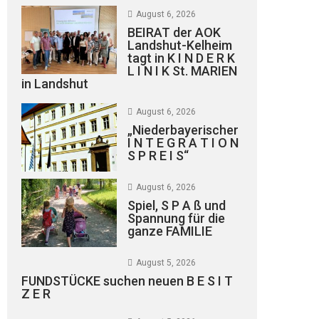
August 6, 2026
BEIRAT der AOK
Landshut-Kelheim
tagt in K I N D E R K
L I N I K St. MARIEN
in Landshut
August 6, 2026
„Niederbayerischer
I N T E G R A T I O N
S P R E I S“
August 6, 2026
Spiel, S P A ß und
Spannung für die
ganze FAMILIE
August 5, 2026
FUNDSTÜCKE suchen neuen B E S I T
Z E R