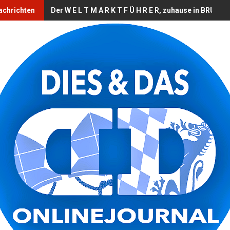
chrichten
Der W E L T M A R K T F Ü H R E R, zuhause in BRUCKB