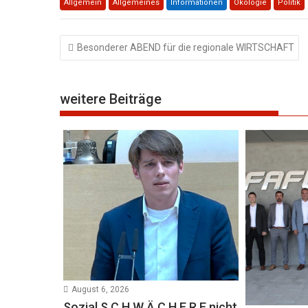
Allgemein
Allgemeines
Informationen
Ökologie
Politik
Beitragsnavigation
Besonderer ABEND für die regionale WIRTSCHAFT
weitere Beiträge
August 6, 2026
Sozial S C H W Ä C H E R E nicht