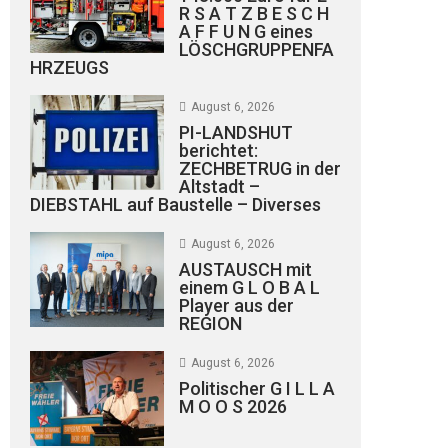
R S A T Z B E S C H
A F F U N G eines
LÖSCHGRUPPENFA
HRZEUGS
August 6, 2026
PI-LANDSHUT
berichtet:
ZECHBETRUG in der
Altstadt –
DIEBSTAHL auf Baustelle – Diverses
August 6, 2026
AUSTAUSCH mit
einem G L O B A L
Player aus der
REGION
August 6, 2026
Politischer G I L L A
M O O S 2026