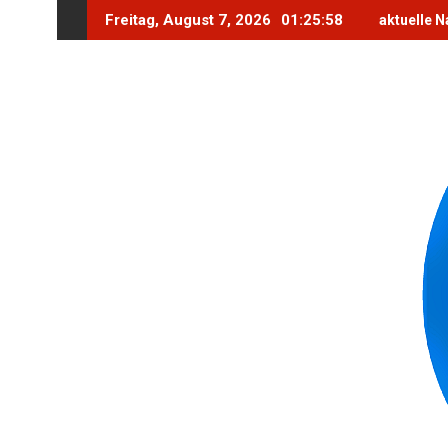
Skip
Freitag, August 7, 2026
01:26:0
aktuelle Na
to
content