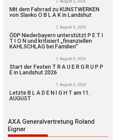
August 5, 2026
Mit dem Fahrrad zu KUNSTWERKEN
von Slavko O B L A K in Landshut
August 5, 2026
ÖDP Niederbayern unterstützt P E T I
T I O N und kritisiert „finanziellen
KAHLSCHLAG bei Familien“
August 5, 2026
Start der Festen T R A U E R G R U P P
E in Landshut 2026
August 5, 2026
Letzte B L A D E N I G H T am 11.
AUGUST
AXA Generalvertretung Roland
Eigner