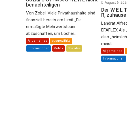
August 6, 202
benachteiligen
Der W E L T
Von Zobel: Viele Privathaushalte sind
R, zuhaus
finanziell bereits am Limit „Die
Landrat Alfre
ermäßigte Mehrwertsteuer
EFAFLEX Als 
abzuschaffen, um Löcher...
also „heimlic
Allgemeines
ausgewählte
meist...
Informationen
Politik
Soziales
Allgemeines
Informationen