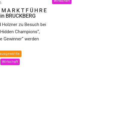
Wirtschaft
6
 M A R K T F Ü H R E
e in BRUCKBERG
d Holzner zu Besuch bei
„Hidden Champions“,
he Gewinner“ werden
ausgewählte
Wirtschaft