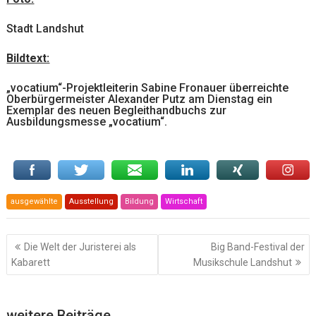
Stadt Landshut
Bildtext:
„vocatium“-Projektleiterin Sabine Fronauer überreichte
Oberbürgermeister Alexander Putz am Dienstag ein
Exemplar des neuen Begleithandbuchs zur
Ausbildungsmesse „vocatium“.
ausgewählte
Ausstellung
Bildung
Wirtschaft
Beitragsnavigation
Die Welt der Juristerei als
Big Band-Festival der
Kabarett
Musikschule Landshut
weitere Beiträge