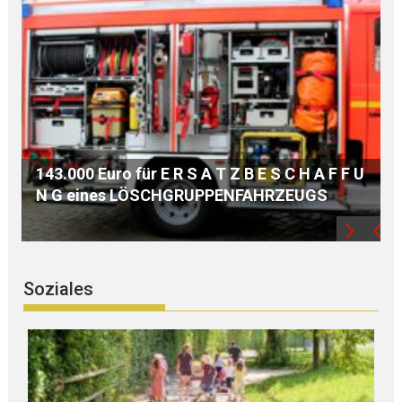
PI-LANDSHUT berichtet: ZECHBETRUG in
 U
der Altstadt – DIEBSTAHL auf Baustelle –
Diverses
Soziales