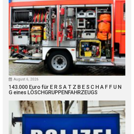
August 6, 2026
143.000 Euro für E R S A T Z B E S C H A F F U N
G eines LÖSCHGRUPPENFAHRZEUGS