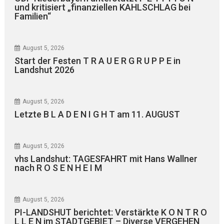
und kritisiert „finanziellen KAHLSCHLAG bei
Familien“
August 5, 2026
Start der Festen T R A U E R G R U P P E in
Landshut 2026
August 5, 2026
Letzte B L A D E N I G H T am 11. AUGUST
August 5, 2026
vhs Landshut: TAGESFAHRT mit Hans Wallner
nach R O S E N H E I M
August 5, 2026
PI-LANDSHUT berichtet: Verstärkte K O N T R O
L L E N im STADTGEBIET – Diverse VERGEHEN