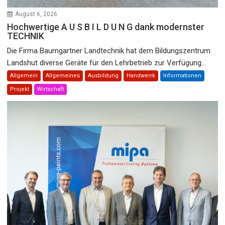
August 6, 2026
Hochwertige A U S B I L D U N G dank modernster
TECHNIK
Die Firma Baumgartner Landtechnik hat dem Bildungszentrum
Landshut diverse Geräte für den Lehrbetrieb zur Verfügung...
Allgemein
Allgemeines
Ausbildung
Handwerrk
Informationen
Projekt
Wirtschaft