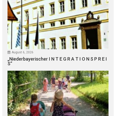
August 6, 2026
„Niederbayerischer I N T E G R A T I O N S P R E I
S“