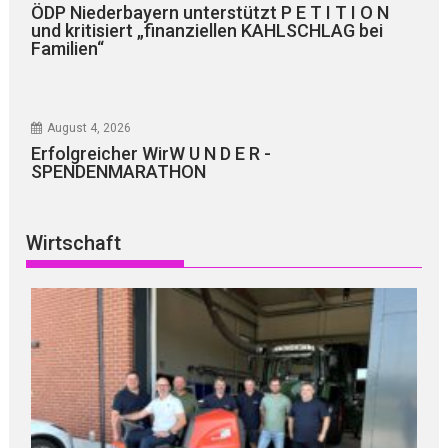
ÖDP Niederbayern unterstützt P E T I T I O N
und kritisiert „finanziellen KAHLSCHLAG bei
Familien“
August 4, 2026
Erfolgreicher WirW U N D E R -
SPENDENMARATHON
Wirtschaft