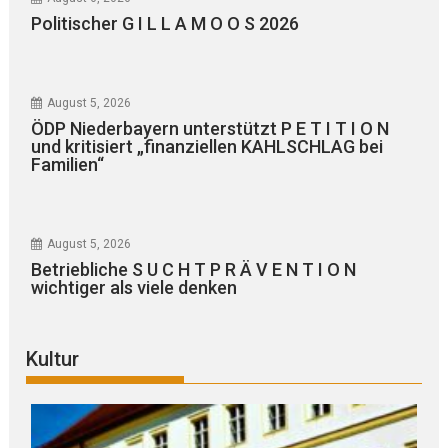
Politischer G I L L A M O O S 2026
August 5, 2026
ÖDP Niederbayern unterstützt P E T I T I O N
und kritisiert „finanziellen KAHLSCHLAG bei
Familien“
August 5, 2026
Betriebliche S U C H T P R Ä V E N T I O N
wichtiger als viele denken
Kultur