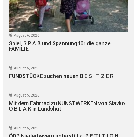
August 6, 2026
Spiel, S P A ß und Spannung für die ganze
FAMILIE
August 5, 2026
FUNDSTÜCKE suchen neuen B E S I T Z E R
August 5, 2026
Mit dem Fahrrad zu KUNSTWERKEN von Slavko
O B L A K in Landshut
August 5, 2026
ÖDP Niederbayern unterstützt P E T I T I O N