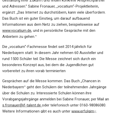
Gestaltung ihrer Zukunft und finden konkrete Ansprechpartner
und Adressen.” Sabine Fronauer, „vocatium“-Projektleiterin,
ergänzt: „Das Internet zu durchstöbern, kann viele überfordern.
Das Buch ist ein guter Einstieg, um darauf aufbauend
Informationen aus dem Netz zu ziehen, beispielsweise auf
www.vocatium.de
,
und in persönliche Gespräche mit den
Anbietern zu gehen.‟
Die „vocatium“-Fachmesse findet seit 2014 jährlich für
Niederbayern statt. In diesem Jahr nehmen 60 Aussteller und
rund 1500 Schüler teil. Die Messe zeichnet sich durch ein
besonderes Konzept aus, bei dem die Jugendlichen gut
vorbereitet zu ihren vorab terminierten
Gesprächen auf die Messe kommen. Das Buch „Chancen in
Niederbayern‟ geht den Schülern der teilnehmenden Jahrgänge
über die Schulen zu. Interessierte Schulen können ihre
Vorabgangsjahrgänge anmelden bei Sabine Fronauer, per Mail an
s.fronauer@if-talent.de
oder telefonisch unter 0160-98086080.
Weitere Informationen gibt es auch unter
www.erfolg
im
–