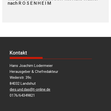
nach R O S E N H E I M
Kontakt
Hans Joachim Lodermeier
Herausgeber & Chefredakteur
Weilerstr. 39c
84032 Landshut
dies.und.das@t-online.de
0176/64349821