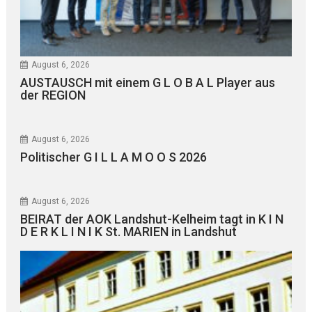
August 6, 2026
AUSTAUSCH mit einem G L O B A L Player aus
der REGION
August 6, 2026
Politischer G I L L A M O O S 2026
August 6, 2026
BEIRAT der AOK Landshut-Kelheim tagt in K I N
D E R K L I N I K St. MARIEN in Landshut