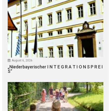
August 6, 2026
„Niederbayerischer I N T E G R A T I O N S P R E I
S“