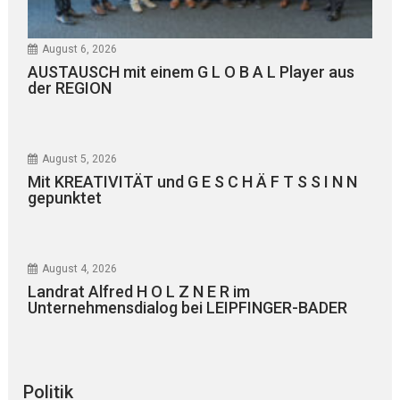
August 6, 2026
AUSTAUSCH mit einem G L O B A L Player aus
der REGION
August 5, 2026
Mit KREATIVITÄT und G E S C H Ä F T S S I N N
gepunktet
August 4, 2026
Landrat Alfred H O L Z N E R im
Unternehmensdialog bei LEIPFINGER-BADER
Politik