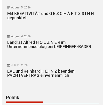
August 5, 2026
Mit KREATIVITÄT und G E S C H Ä F T S S I N N
gepunktet
August 4, 2026
Landrat Alfred H O L Z N E R im
Unternehmensdialog bei LEIPFINGER-BADER
Juli 31, 2026
EVL und Reinhard H E I N Z beenden
PACHTVERTRAG einvernehmlich
Politik