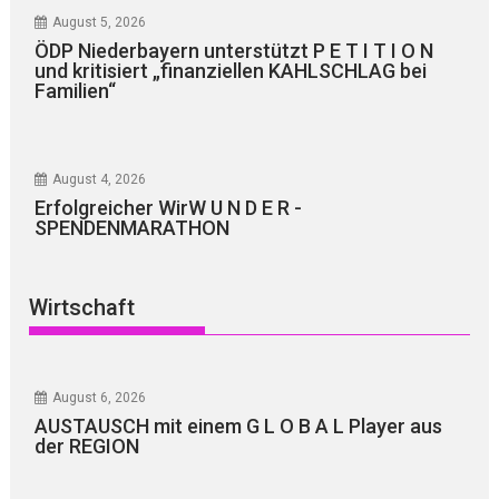
August 5, 2026
ÖDP Niederbayern unterstützt P E T I T I O N
und kritisiert „finanziellen KAHLSCHLAG bei
Familien“
August 4, 2026
Erfolgreicher WirW U N D E R -
SPENDENMARATHON
Wirtschaft
August 6, 2026
AUSTAUSCH mit einem G L O B A L Player aus
der REGION