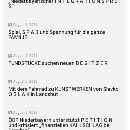
„Niederbayerischer I N T E G R A T I O N S P R E I
S“
August 6, 2026
Spiel, S P A ß und Spannung für die ganze
FAMILIE
August 5, 2026
FUNDSTÜCKE suchen neuen B E S I T Z E R
August 5, 2026
Mit dem Fahrrad zu KUNSTWERKEN von Slavko
O B L A K in Landshut
August 5, 2026
ÖDP Niederbayern unterstützt P E T I T I O N
und kritisiert „finanziellen KAHLSCHLAG bei