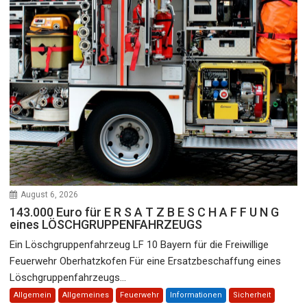
August 6, 2026
143.000 Euro für E R S A T Z B E S C H A F F U N G
eines LÖSCHGRUPPENFAHRZEUGS
Ein Löschgruppenfahrzeug LF 10 Bayern für die Freiwillige
Feuerwehr Oberhatzkofen Für eine Ersatzbeschaffung eines
Löschgruppenfahrzeugs...
Allgemein
Allgemeines
Feuerwehr
Informationen
Sicherheit