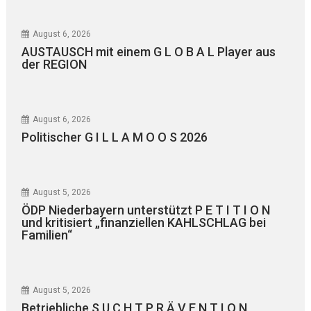
August 6, 2026
AUSTAUSCH mit einem G L O B A L Player aus
der REGION
August 6, 2026
Politischer G I L L A M O O S 2026
August 5, 2026
ÖDP Niederbayern unterstützt P E T I T I O N
und kritisiert „finanziellen KAHLSCHLAG bei
Familien“
August 5, 2026
Betriebliche S U C H T P R Ä V E N T I O N