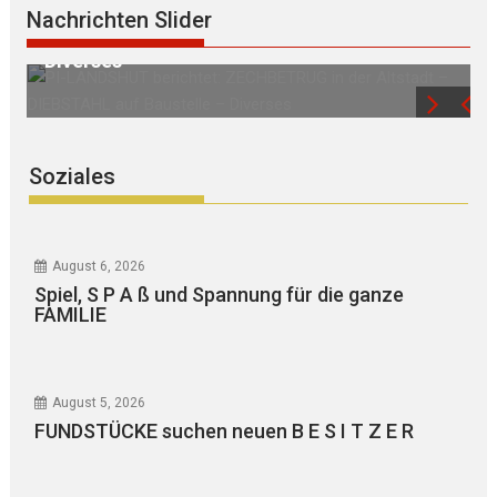
PI-LANDSHUT berichtet: ZECHBETRUG in
Nachrichten Slider
der Altstadt – DIEBSTAHL auf Baustelle –
AUSTA
Diverses
aus d
Soziales
August 6, 2026
Spiel, S P A ß und Spannung für die ganze
FAMILIE
August 5, 2026
FUNDSTÜCKE suchen neuen B E S I T Z E R