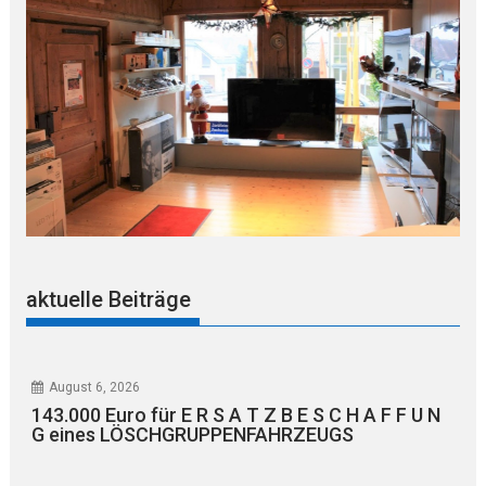
aktuelle Beiträge
August 6, 2026
143.000 Euro für E R S A T Z B E S C H A F F U N
G eines LÖSCHGRUPPENFAHRZEUGS