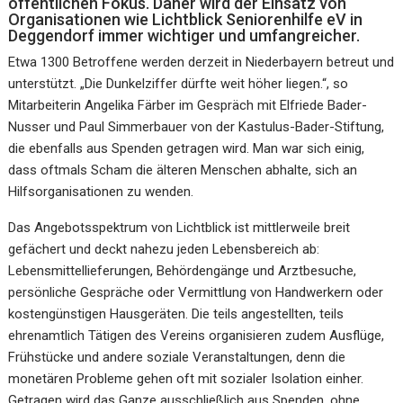
öffentlichen Fokus. Daher wird der Einsatz von
Organisationen wie Lichtblick Seniorenhilfe eV in
Deggendorf immer wichtiger und umfangreicher.
Etwa 1300 Betroffene werden derzeit in Niederbayern betreut und
unterstützt. „Die Dunkelziffer dürfte weit höher liegen.“, so
Mitarbeiterin Angelika Färber im Gespräch mit Elfriede Bader-
Nusser und Paul Simmerbauer von der Kastulus-Bader-Stiftung,
die ebenfalls aus Spenden getragen wird. Man war sich einig,
dass oftmals Scham die älteren Menschen abhalte, sich an
Hilfsorganisationen zu wenden.
Das Angebotsspektrum von Lichtblick ist mittlerweile breit
gefächert und deckt nahezu jeden Lebensbereich ab:
Lebensmittellieferungen, Behördengänge und Arztbesuche,
persönliche Gespräche oder Vermittlung von Handwerkern oder
kostengünstigen Hausgeräten. Die teils angestellten, teils
ehrenamtlich Tätigen des Vereins organisieren zudem Ausflüge,
Frühstücke und andere soziale Veranstaltungen, denn die
monetären Probleme gehen oft mit sozialer Isolation einher.
Getragen wird das Ganze ausschließlich aus Spenden, ohne