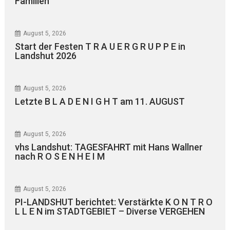
Familien“
August 5, 2026
Start der Festen T R A U E R G R U P P E in
Landshut 2026
August 5, 2026
Letzte B L A D E N I G H T am 11. AUGUST
August 5, 2026
vhs Landshut: TAGESFAHRT mit Hans Wallner
nach R O S E N H E I M
August 5, 2026
PI-LANDSHUT berichtet: Verstärkte K O N T R O
L L E N im STADTGEBIET – Diverse VERGEHEN