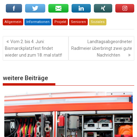
Allgemein
Informationen
Projekt
Senioren
Soziales
Beitragsnavigation
Vom 2. bis 4. Juni:
Landtagsabgeordneter
Bismarckplatzfest findet
Radlmeier überbringt zwei gute
wieder und zum 18. mal statt!
Nachrichten
weitere Beiträge