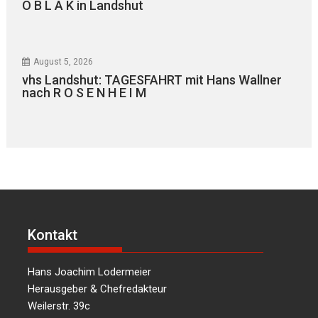
O B L A K in Landshut
August 5, 2026
vhs Landshut: TAGESFAHRT mit Hans Wallner
nach R O S E N H E I M
Kontakt
Hans Joachim Lodermeier
Herausgeber & Chefredakteur
Weilerstr. 39c