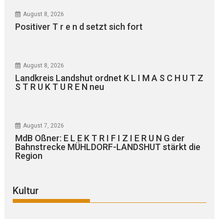
August 8, 2026
Positiver T r e n d setzt sich fort
August 8, 2026
Landkreis Landshut ordnet K L I M A S C H U T Z
S T R U K T U R E N neu
August 7, 2026
MdB Oßner: E L E K T R I F I Z I E R U N G der
Bahnstrecke MÜHLDORF-LANDSHUT stärkt die
Region
Kultur