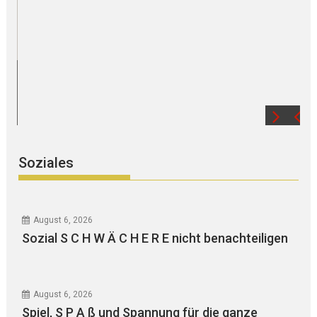
B Ü R G E R S P R E C H S T U N D E mit Ursul
WEGER
Soziales
August 6, 2026
Sozial S C H W Ä C H E R E nicht benachteiligen
August 6, 2026
Spiel, S P A ß und Spannung für die ganze