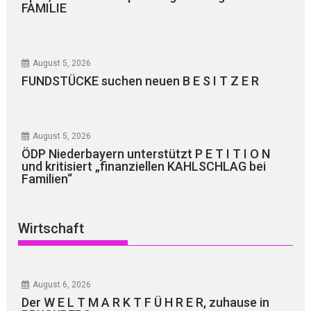
FAMILIE
August 5, 2026
FUNDSTÜCKE suchen neuen B E S I T Z E R
August 5, 2026
ÖDP Niederbayern unterstützt P E T I T I O N
und kritisiert „finanziellen KAHLSCHLAG bei
Familien“
Wirtschaft
August 6, 2026
Der W E L T M A R K T F Ü H R E R, zuhause in