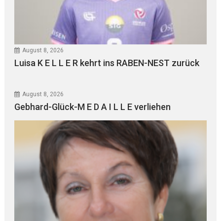
August 8, 2026
Luisa K E L L E R kehrt ins RABEN-NEST zurück
August 8, 2026
Gebhard-Glück-M E D A I L L E verliehen