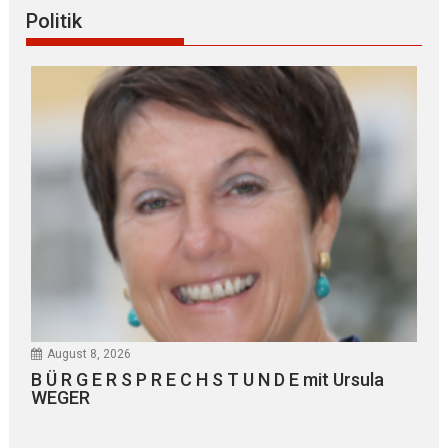
Politik
August 8, 2026
B Ü R G E R S P R E C H S T U N D E mit Ursula
WEGER