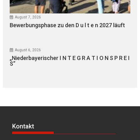
August 7, 2026
Bewerbungsphase zu den D u l t e n 2027 läuft
August 6, 2026
„Niederbayerischer I N T E G R A T I O N S P R E I
S“
Kontakt