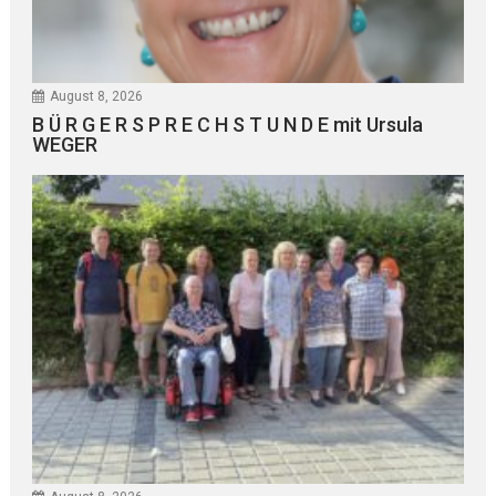
August 8, 2026
B Ü R G E R S P R E C H S T U N D E mit Ursula
WEGER