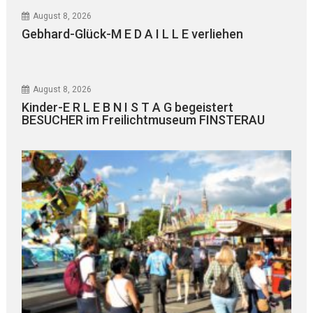
August 8, 2026
Gebhard-Glück-M E D A I L L E verliehen
August 8, 2026
Kinder-E R L E B N I S T A G begeistert
BESUCHER im Freilichtmuseum FINSTERAU