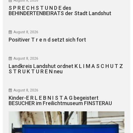
August 8, 2026
S P R E C H S T U N D E des
BEHINDERTENBEIRATS der Stadt Landshut
August 8, 2026
Positiver T r e n d setzt sich fort
August 8, 2026
Landkreis Landshut ordnet K L I M A S C H U T Z
S T R U K T U R E N neu
August 8, 2026
Kinder-E R L E B N I S T A G begeistert
BESUCHER im Freilichtmuseum FINSTERAU