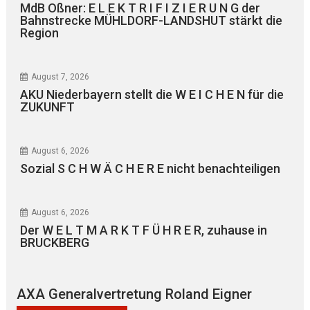
MdB Oßner: E L E K T R I F I Z I E R U N G der
Bahnstrecke MÜHLDORF-LANDSHUT stärkt die
Region
August 7, 2026
AKU Niederbayern stellt die W E I C H E N für die
ZUKUNFT
August 6, 2026
Sozial S C H W Ä C H E R E nicht benachteiligen
August 6, 2026
Der W E L T M A R K T F Ü H R E R, zuhause in
BRUCKBERG
AXA Generalvertretung Roland Eigner