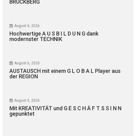
BRUCKBERG
August 6, 2026
Hochwertige A U S B I L D U N G dank
modernster TECHNIK
August 6, 2026
AUSTAUSCH mit einem G L O B A L Player aus
der REGION
August 5, 2026
Mit KREATIVITÄT und G E S C H Ä F T S S I N N
gepunktet