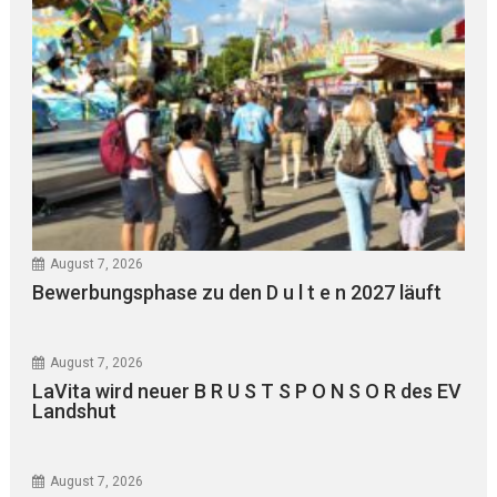
August 7, 2026
Bewerbungsphase zu den D u l t e n 2027 läuft
August 7, 2026
LaVita wird neuer B R U S T S P O N S O R des EV
Landshut
August 7, 2026