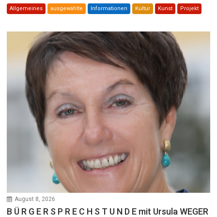
Allgemeines
ausgewählte
Informationen
Kultur
Kunst
Projekt
August 8, 2026
B Ü R G E R S P R E C H S T U N D E mit Ursula WEGER