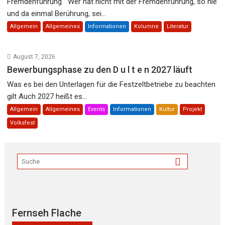
Fremdenführung Wer hat nicht mit der Fremdenführung, so hie
und da einmal Berührung, sei...
Allgemein
Allgemeines
Informationen
Kolumne
Literatur
August 7, 2026
Bewerbungsphase zu den D u l t e n 2027 läuft
Was es bei den Unterlagen für die Festzeltbetriebe zu beachten
gilt Auch 2027 heißt es...
Allgemein
Allgemeines
Events
Informationen
Kultur
Projekt
Volksfest
Fernseh Flache