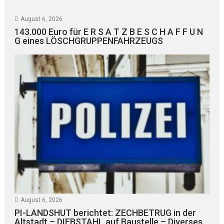
August 6, 2026
143.000 Euro für E R S A T Z B E S C H A F F U N
G eines LÖSCHGRUPPENFAHRZEUGS
August 6, 2026
PI-LANDSHUT berichtet: ZECHBETRUG in der
Altstadt – DIEBSTAHL auf Baustelle – Diverses