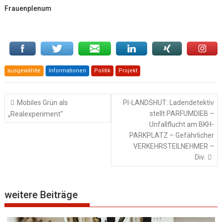
Frauenplenum
ausgewählte
Informationen
Politik
Projekt
Beitragsnavigation
Mobiles Grün als
PI-LANDSHUT: Ladendetektiv
stellt PARFUMDIEB –
„Realexperiment“
Unfallflucht am BKH-
PARKPLATZ – Gefährlicher
VERKEHRSTEILNEHMER –
Div.
weitere Beiträge