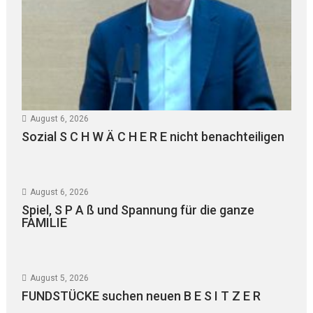
August 6, 2026
Sozial S C H W Ä C H E R E nicht benachteiligen
August 6, 2026
Spiel, S P A ß und Spannung für die ganze
FAMILIE
August 5, 2026
FUNDSTÜCKE suchen neuen B E S I T Z E R