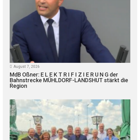
August 7, 2026
MdB Oßner: E L E K T R I F I Z I E R U N G der
Bahnstrecke MÜHLDORF-LANDSHUT stärkt die
Region