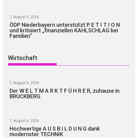
August 5, 2026
ÖDP Niederbayern unterstützt P E T I T I O N
und kritisiert „finanziellen KAHLSCHLAG bei
Familien“
Wirtschaft
August 6, 2026
Der W E L T M A R K T F Ü H R E R, zuhause in
BRUCKBERG
August 6, 2026
Hochwertige A U S B I L D U N G dank
modernster TECHNIK