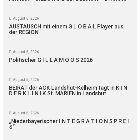
August 6, 2026
AUSTAUSCH mit einem G L O B A L Player aus
der REGION
August 6, 2026
Politischer G I L L A M O O S 2026
August 6, 2026
BEIRAT der AOK Landshut-Kelheim tagt in K I N
D E R K L I N I K St. MARIEN in Landshut
August 6, 2026
„Niederbayerischer I N T E G R A T I O N S P R E I
S“