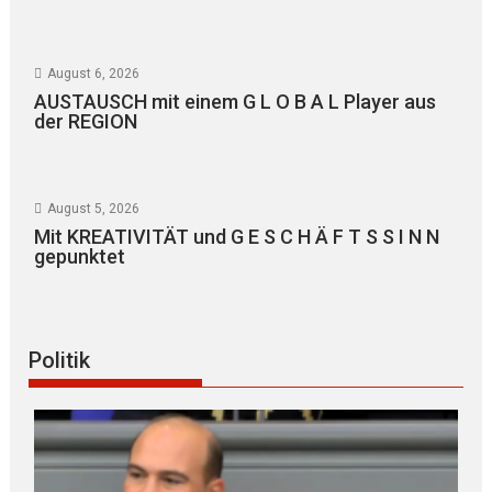
August 6, 2026
AUSTAUSCH mit einem G L O B A L Player aus
der REGION
August 5, 2026
Mit KREATIVITÄT und G E S C H Ä F T S S I N N
gepunktet
Politik