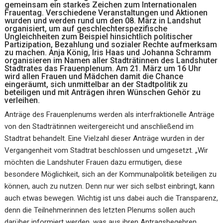
gemeinsam ein starkes Zeichen zum Internationalen
Frauentag. Verschiedene Veranstaltungen und Aktionen
wurden und werden rund um den 08. März in Landshut
organisiert, um auf geschlechterspezifische
Ungleichheiten zum Beispiel hinsichtlich politischer
Partizipation, Bezahlung und sozialer Rechte aufmerksam
zu machen. Anja König, Iris Haas und Johanna Schramm
organisieren im Namen aller Stadträtinnen des Landshuter
Stadtrates das Frauenplenum. Am 21. März um 16 Uhr
wird allen Frauen und Mädchen damit die Chance
eingeräumt, sich unmittelbar an der Stadtpolitik zu
beteiligen und mit Anträgen ihren Wünschen Gehör zu
verleihen.
Anträge des Frauenplenums werden als interfraktionelle Anträge
von den Stadträtinnen weitergereicht und anschließend im
Stadtrat behandelt. Eine Vielzahl dieser Anträge wurden in der
Vergangenheit vom Stadtrat beschlossen und umgesetzt. „Wir
möchten die Landshuter Frauen dazu ermutigen, diese
besondere Möglichkeit, sich an der Kommunalpolitik beteiligen zu
können, auch zu nutzen. Denn nur wer sich selbst einbringt, kann
auch etwas bewegen. Wichtig ist uns dabei auch die Transparenz,
denn die Teilnehmerinnen des letzten Plenums sollen auch
darüber informiert werden, was aus ihren Antragsbegehren