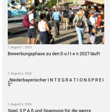
August 7, 2026
Bewerbungsphase zu den D u l t e n 2027 läuft
August 6, 2026
„Niederbayerischer I N T E G R A T I O N S P R E I
S“
August 6, 2026
Spiel, S P A ß und Spannung für die ganze