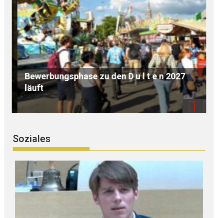
Bewerbungsphase zu den D u l t e n 2027
L
läuft
d
Soziales