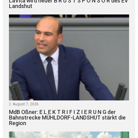
LaVita wird neuer B R U S T S P O N S O R des EV
Landshut
August 7, 2026
MdB Oßner: E L E K T R I F I Z I E R U N G der
Bahnstrecke MÜHLDORF-LANDSHUT stärkt die
Region