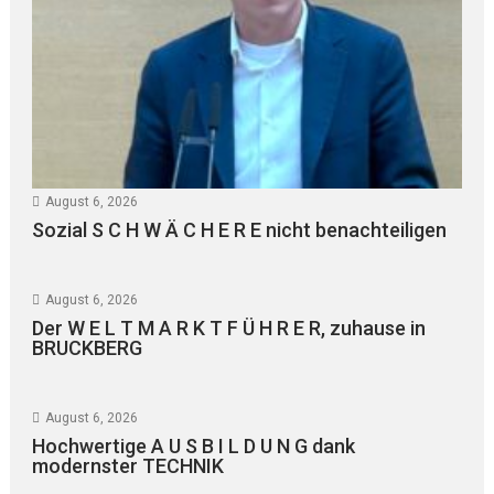
August 6, 2026
Sozial S C H W Ä C H E R E nicht benachteiligen
August 6, 2026
Der W E L T M A R K T F Ü H R E R, zuhause in
BRUCKBERG
August 6, 2026
Hochwertige A U S B I L D U N G dank
modernster TECHNIK