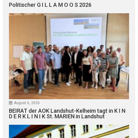
Politischer G I L L A M O O S 2026
August 6, 2026
BEIRAT der AOK Landshut-Kelheim tagt in K I N
D E R K L I N I K St. MARIEN in Landshut