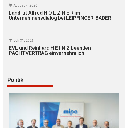
August 4, 2026
Landrat Alfred H O L Z N E R im
Unternehmensdialog bei LEIPFINGER-BADER
Juli 31, 2026
EVL und Reinhard H E I N Z beenden
PACHTVERTRAG einvernehmlich
Politik