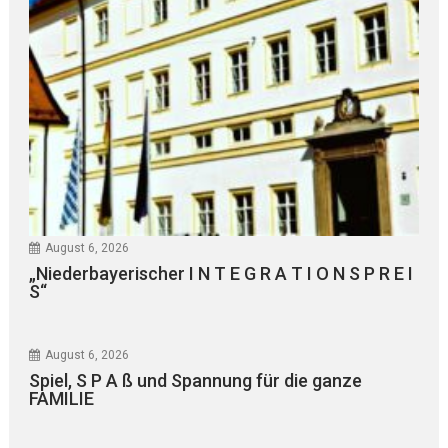
August 6, 2026
„Niederbayerischer I N T E G R A T I O N S P R E I
S“
August 6, 2026
Spiel, S P A ß und Spannung für die ganze
FAMILIE