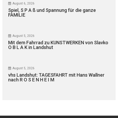
August 6, 2026
Spiel, S P A ß und Spannung für die ganze
FAMILIE
August 5, 2026
Mit dem Fahrrad zu KUNSTWERKEN von Slavko
O B L A K in Landshut
August 5, 2026
vhs Landshut: TAGESFAHRT mit Hans Wallner
nach R O S E N H E I M