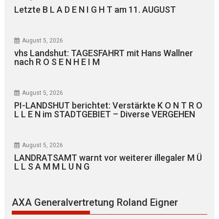
Letzte B L A D E N I G H T am 11. AUGUST
August 5, 2026
vhs Landshut: TAGESFAHRT mit Hans Wallner
nach R O S E N H E I M
August 5, 2026
PI-LANDSHUT berichtet: Verstärkte K O N T R O
L L E N im STADTGEBIET – Diverse VERGEHEN
August 5, 2026
LANDRATSAMT warnt vor weiterer illegaler M Ü
L L S A M M L U N G
AXA Generalvertretung Roland Eigner