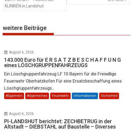
KLINIKEN in Landshut
weitere Beiträge
August 6, 2026
143.000 Euro für E R S A T Z B E S C H A F F U N G
eines LÖSCHGRUPPENFAHRZEUGS
Ein Löschgruppenfahrzeug LF 10 Bayern für die Freiwillige
Feuerwehr Oberhatzkofen Für eine Ersatzbeschaffung eines
Löschgruppenfahrzeugs...
Allgemein
Allgemeines
Feuerwehr
Informationen
Sicherheit
August 6, 2026
PI-LANDSHUT berichtet: ZECHBETRUG in der
Altstadt – DIEBSTAHL auf Baustelle – Diverses