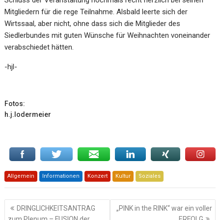
Schluss der Veranstaltung nochmals recht herzlich bei seinen
Mitgliedern für die rege Teilnahme. Alsbald leerte sich der
Wirtssaal, aber nicht, ohne dass sich die Mitglieder des
Siedlerbundes mit guten Wünsche für Weihnachten voneinander
verabschiedet hätten.
-hjl-
Fotos:
h.j.lodermeier
Allgemein
Informationen
Konzert
Kultur
Soziales
Beitragsnavigation
DRINGLICHKEITSANTRAG
„PINK in the RINK“ war ein voller
zum Plenum – FUSION der
ERFOLG