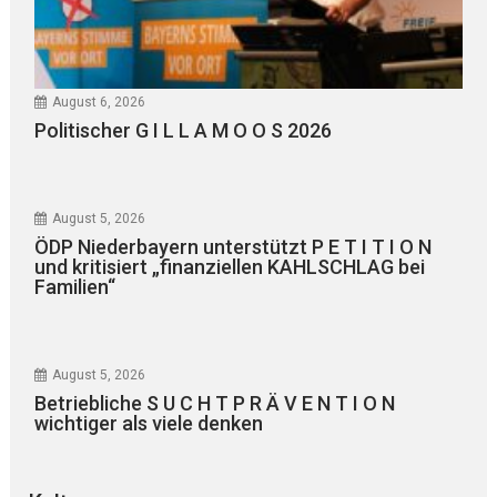
August 6, 2026
Politischer G I L L A M O O S 2026
August 5, 2026
ÖDP Niederbayern unterstützt P E T I T I O N
und kritisiert „finanziellen KAHLSCHLAG bei
Familien“
August 5, 2026
Betriebliche S U C H T P R Ä V E N T I O N
wichtiger als viele denken