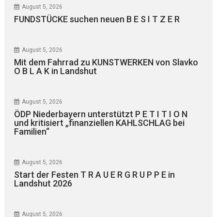
August 5, 2026
FUNDSTÜCKE suchen neuen B E S I T Z E R
August 5, 2026
Mit dem Fahrrad zu KUNSTWERKEN von Slavko
O B L A K in Landshut
August 5, 2026
ÖDP Niederbayern unterstützt P E T I T I O N
und kritisiert „finanziellen KAHLSCHLAG bei
Familien“
August 5, 2026
Start der Festen T R A U E R G R U P P E in
Landshut 2026
August 5, 2026