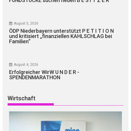
FUNDSTÜCKE suchen neuen B E S I T Z E R
August 5, 2026
ÖDP Niederbayern unterstützt P E T I T I O N
und kritisiert „finanziellen KAHLSCHLAG bei
Familien“
August 4, 2026
Erfolgreicher WirW U N D E R -
SPENDENMARATHON
Wirtschaft