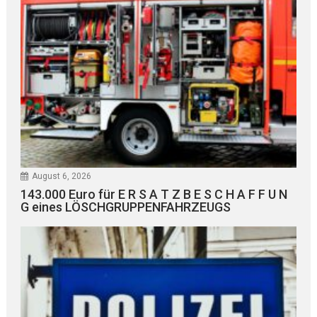
August 6, 2026
143.000 Euro für E R S A T Z B E S C H A F F U N
G eines LÖSCHGRUPPENFAHRZEUGS