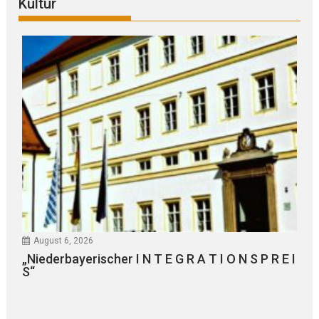
Kultur
August 6, 2026
„Niederbayerischer I N T E G R A T I O N S P R E I
S“