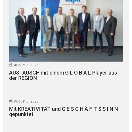
August 6, 2026
AUSTAUSCH mit einem G L O B A L Player aus
der REGION
August 5, 2026
Mit KREATIVITÄT und G E S C H Ä F T S S I N N
gepunktet