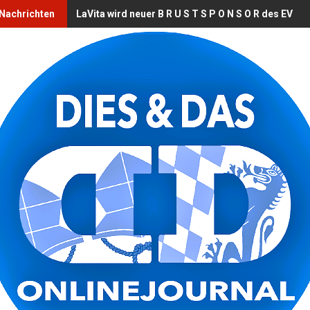
 Nachrichten
LaVita wird neuer B R U S T S P O N S O R des EV L