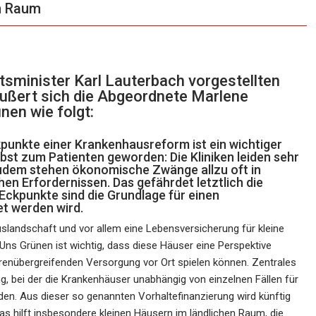
n Raum
sminister Karl Lauterbach vorgestellten
ußert sich die Abgeordnete Marlene
en wie folgt:
punkte einer Krankenhausreform ist ein wichtiger
bst zum Patienten geworden: Die Kliniken leiden sehr
Zudem stehen ökonomische Zwänge allzu oft in
en Erfordernissen. Das gefährdet letztlich die
Eckpunkte sind die Grundlage für einen
t werden wird.
slandschaft und vor allem eine Lebensversicherung für kleine
ns Grünen ist wichtig, dass diese Häuser eine Perspektive
torenübergreifenden Versorgung vor Ort spielen können. Zentrales
g, bei der die Krankenhäuser unabhängig von einzelnen Fällen für
. Aus dieser so genannten Vorhaltefinanzierung wird künftig
s hilft insbesondere kleinen Häusern im ländlichen Raum, die