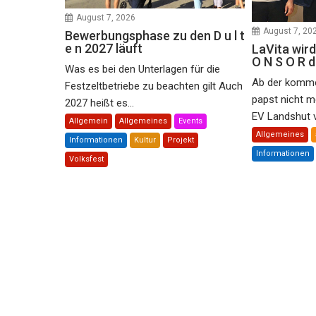
August 7, 2026
August 7, 20
Bewerbungsphase zu den D u l t
e n 2027 läuft
LaVita wird
O N S O R 
Was es bei den Unterlagen für die
Ab der komme
Festzeltbetriebe zu beachten gilt Auch
papst nicht m
2027 heißt es...
EV Landshut ve
Allgemein
Allgemeines
Events
Allgemeines
Informationen
Kultur
Projekt
Informationen
Volksfest