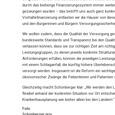
durch das bisherige Finanzierungssystem immer weiter 
gezwungen wurden – das betrifft uns auch ganz konkret
Vorhaltefinanzierung entlasten wir die Häuser von di
und den Bürgerinnen und Bürgern Versorgungssicherhei
Wir wollen zudem, dass die Qualität der Versorgung ge
bundesweite Standards und Transparenz bei den Qualit
verlassen können, dass sie zur richtigen Zeit am richti
Leistungsgruppen, zu denen jeweils konkrete Strukturan
Anforderungen erfüllen, können die jeweiligen Leistung
mit einem Schlaganfall, die künftig höhere Überlebens
versorgt werden. Insgesamt ist die Reform ein wichtiger
ökonomischer Zwänge die Patientinnen und Patienten s
Gleichzeitig macht Schönberger klar: „Wir werden den
flexibel anhand der konkreten Situation vor Ort entsch
Krankenhausplanung wie bisher allein bei den Ländern.“
Foto:
Schönberger priv.