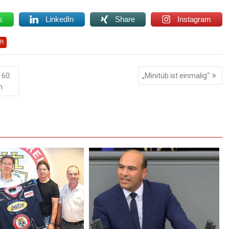
s
LinkedIn
Share
Instagram
ft
 60:
„Minitüb ist einmalig“
n