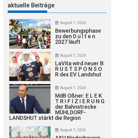
aktuelle Beiträge
August 7, 2026
Bewerbungsphase
zu den D u l t e n
2027 läuft
August 7, 2026
LaVita wird neuer B
R U S T S P O N S O
R des EV Landshut
August 7, 2026
MdB Oßner: E L E K
T R I F I Z I E R U N G
der Bahnstrecke
MÜHLDORF-
LANDSHUT stärkt die Region
August 7, 2026
AKU Niederbayern