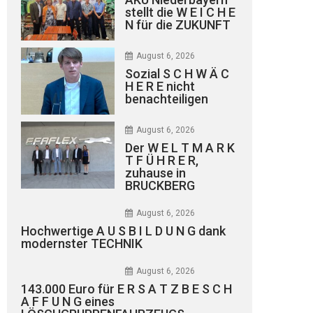
stellt die W E I C H E
N für die ZUKUNFT
August 6, 2026
Sozial S C H W Ä C
H E R E nicht
benachteiligen
August 6, 2026
Der W E L T M A R K
T F Ü H R E R,
zuhause in
BRUCKBERG
August 6, 2026
Hochwertige A U S B I L D U N G dank
modernster TECHNIK
August 6, 2026
143.000 Euro für E R S A T Z B E S C H
A F F U N G eines