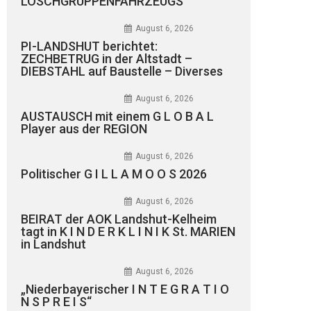
LÖSCHGRUPPENFAHRZEUGS
August 6, 2026
PI-LANDSHUT berichtet:
ZECHBETRUG in der Altstadt –
DIEBSTAHL auf Baustelle – Diverses
August 6, 2026
AUSTAUSCH mit einem G L O B A L
Player aus der REGION
August 6, 2026
Politischer G I L L A M O O S 2026
August 6, 2026
BEIRAT der AOK Landshut-Kelheim
tagt in K I N D E R K L I N I K St. MARIEN
in Landshut
August 6, 2026
„Niederbayerischer I N T E G R A T I O
N S P R E I S“