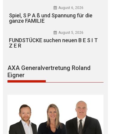
August 6, 2026
Spiel, S P A ß und Spannung für die
ganze FAMILIE
August 5, 2026
FUNDSTÜCKE suchen neuen B E S I T
Z E R
AXA Generalvertretung Roland
Eigner