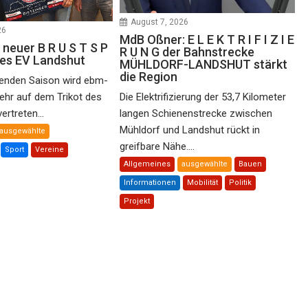
August 7, 2026
26
MdB Oßner: E L E K T R I F I Z I E
 neuer B R U S T S P
R U N G der Bahnstrecke
des EV Landshut
MÜHLDORF-LANDSHUT stärkt
die Region
nden Saison wird ebm-
ehr auf dem Trikot des
Die Elektrifizierung der 53,7 Kilometer
rtreten...
langen Schienenstrecke zwischen
Mühldorf und Landshut rückt in
ausgewählte
greifbare Nähe....
Sport
Vereine
Allgemeines
ausgewählte
Bauen
Informationen
Mobilität
Politik
Projekt