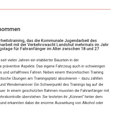
genommen
erheitstraining, das die Kommunale Jugendarbeit des
narbeit mit der Verkehrswacht Landshut mehrmals im Jahr
ngstage für Fahranfänger im Alter zwischen 18 und 27
eit vielen Jahren ein etablierter Baustein in der
e präventive Aspekte. Das eigene Fahrzeug auch in schwierigen
es und unfallfreies Fahren. Neben einem theoretischen Training
tische Übungen am Trainingsplatz absolvieren – dazu zählten
und Wendemanöver. Ein Schwerpunkt des Trainings lag auf die
uer. In einem geschützten Rahmen mussten die Fahranfänger mit
ehrskontrolle überstehen. Sie testeten ihr „Können“ hinter dem
 und erkannten dabei die enorme Auswirkung von Alkohol oder