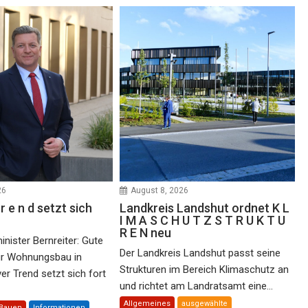
26
August 8, 2026
r e n d setzt sich
Landkreis Landshut ordnet K L
I M A S C H U T Z S T R U K T U
R E N neu
nister Bernreiter: Gute
Der Landkreis Landshut passt seine
ür Wohnungsbau in
Strukturen im Bereich Klimaschutz an
er Trend setzt sich fort
und richtet am Landratsamt eine...
Allgemeines
ausgewählte
Bauen
Informationen