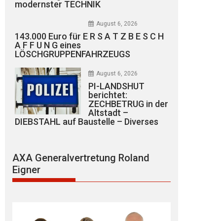
modernster TECHNIK
August 6, 2026
143.000 Euro für E R S A T Z B E S C H
A F F U N G eines
LÖSCHGRUPPENFAHRZEUGS
August 6, 2026
PI-LANDSHUT
berichtet:
ZECHBETRUG in der
Altstadt –
DIEBSTAHL auf Baustelle – Diverses
AXA Generalvertretung Roland
Eigner