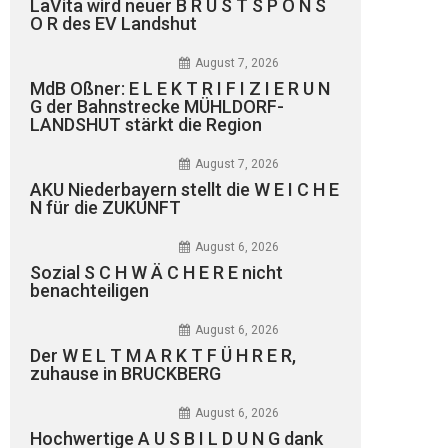
LaVita wird neuer B R U S T S P O N S
O R des EV Landshut
August 7, 2026
MdB Oßner: E L E K T R I F I Z I E R U N
G der Bahnstrecke MÜHLDORF-
LANDSHUT stärkt die Region
August 7, 2026
AKU Niederbayern stellt die W E I C H E
N für die ZUKUNFT
August 6, 2026
Sozial S C H W Ä C H E R E nicht
benachteiligen
August 6, 2026
Der W E L T M A R K T F Ü H R E R,
zuhause in BRUCKBERG
August 6, 2026
Hochwertige A U S B I L D U N G dank