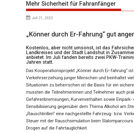
Mehr Sicherheit für Fahranfänger
Juli 21, 2023
„Könner durch Er-Fahrung“ gut an
Kostenlos, aber nicht umsonst, ist das Fahrsich
Landkreises und der Stadt Landshut in Zusamme
anbietet. Im Juli fanden bereits zwei PKW-Traini
Jahren statt.
Das Kooperationsprojekt „Könner durch Er-fahrung“ ist s
Verkehrserziehung junger Menschen und beinhaltet viel
Situationen zu beherrschen ist die Basis für ein sicher
mussten die Teilnehmerinnen und Teilnehmer auch prak
Gefahrenbremsungen, Kurvenverhalten sowie Einpark- 
Sensibilisierung gegenüber dem Thema Alkohol am Ste
„Rauschbrillen“ eine nachgestellte Fahrzeug- bzw. Verk
Steuer mit der Rauschsimulation beim Slalomparcours
Drogen auf die Fahrtauglichkeit.