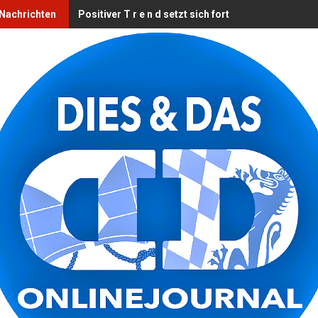
 Nachrichten
Positiver T r e n d setzt sich fort