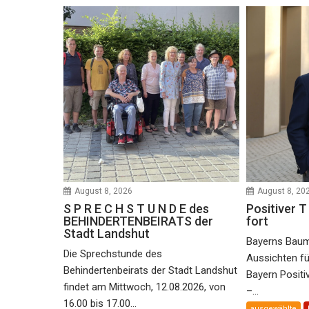
August 8, 2026
August 8, 20
S P R E C H S T U N D E des
Positiver T 
BEHINDERTENBEIRATS der
fort
Stadt Landshut
Bayerns Baumi
Die Sprechstunde des
Aussichten f
Behindertenbeirats der Stadt Landshut
Bayern Positiv
findet am Mittwoch, 12.08.2026, von
–...
16.00 bis 17.00...
ausgewählte