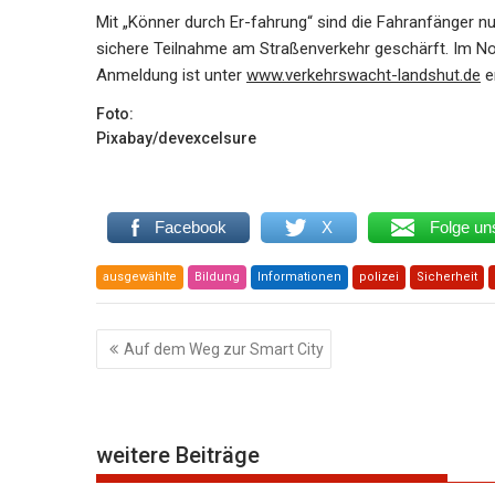
Mit „Könner durch Er-fahrung“ sind die Fahranfänger nu
sichere Teilnahme am Straßenverkehr geschärft. Im Nove
Anmeldung ist unter
www.verkehrswacht-landshut.de
er
Foto:
Pixabay/devexcelsure
Facebook
X
Folge un
ausgewählte
Bildung
Informationen
polizei
Sicherheit
Beitragsnavigation
Auf dem Weg zur Smart City
weitere Beiträge