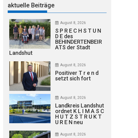
aktuelle Beiträge
August 8, 2026
S P R E C H S T U N
D E des
BEHINDERTENBEIR
ATS der Stadt
Landshut
August 8, 2026
Positiver T r e n d
setzt sich fort
August 8, 2026
Landkreis Landshut
ordnet K L I M A S C
H U T Z S T R U K T
U R E N neu
August 8, 2026