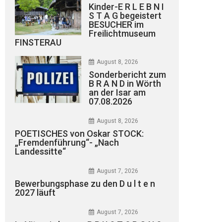
Kinder-E R L E B N I
S T A G begeistert
BESUCHER im
Freilichtmuseum
FINSTERAU
August 8, 2026
Sonderbericht zum
B R A N D in Wörth
an der Isar am
07.08.2026
August 8, 2026
POETISCHES von Oskar STOCK:
„Fremdenführung“- „Nach
Landessitte“
August 7, 2026
Bewerbungsphase zu den D u l t e n
2027 läuft
August 7, 2026