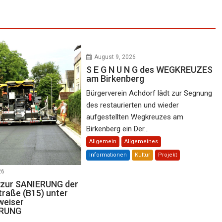
August 9, 2026
S E G N U N G des WEGKREUZES
am Birkenberg
Bürgerverein Achdorf lädt zur Segnung
des restaurierten und wieder
aufgestellten Wegkreuzes am
Birkenberg ein Der...
Allgemein
Allgemeines
Informationen
Kultur
Projekt
26
E zur SANIERUNG der
traße (B15) unter
weiser
RUNG