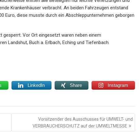
icherweise erlitten alle Beteiligten nur leichte Verletzungen und
gende Krankenhäuser verbracht. An beiden Fahrzeugen entstand
000 Euro, diese musste durch ein Abschleppunternehmen geborgen
t gesperrt. Vor Ort eingesetzt waren neben einem
ren Landshut, Buch a. Erlbach, Eching und Tiefenbach.
s
LinkedIn
Share
Instagram
Vorsitzender des Ausschusses für UMWELT- und
VERBRAUCHERSCHUTZ auf der UMWELTMESSE