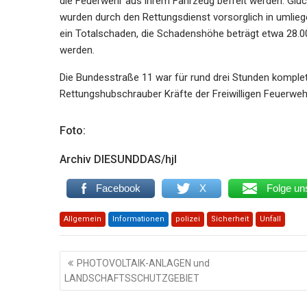
die Feuerwehr aus ihrem Fahrzeug befreit werden. Glückl
wurden durch den Rettungsdienst vorsorglich in umlie
ein Totalschaden, die Schadenshöhe beträgt etwa 28.
werden.
Die Bundesstraße 11 war für rund drei Stunden komplet
Rettungshubschrauber Kräfte der Freiwilligen Feuerweh
Foto:
Archiv DIESUNDDAS/hjl
Facebook
X
Folge un
Allgemein
Informationen
polizei
Sicherheit
Unfall
Beitragsnavigation
PHOTOVOLTAIK-ANLAGEN und
LANDSCHAFTSSCHUTZGEBIET