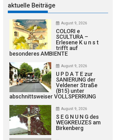
aktuelle Beiträge
August 9, 2026
COLORI e
SCULTURA –
Erlesene K u n s t
trifft auf
besonderes AMBIENTE
August 9, 2026
U P D A T E zur
SANIERUNG der
Veldener Straße
(B15) unter
abschnittsweiser VOLLSPERRUNG
August 9, 2026
S E G N U N G des
WEGKREUZES am
Birkenberg