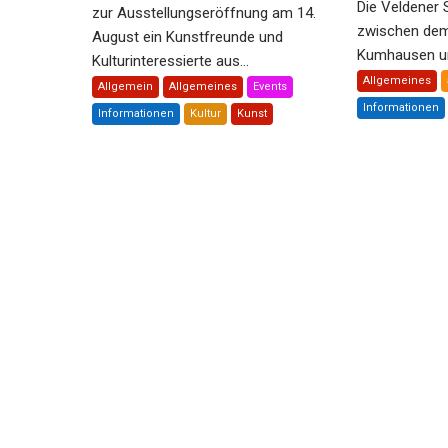
Die Veldener 
zur Ausstellungseröffnung am 14.
zwischen dem 
August ein Kunstfreunde und
Kumhausen und
Kulturinteressierte aus...
Allgemeines
Allgemein
Allgemeines
Events
Informationen
Informationen
Kultur
Kunst