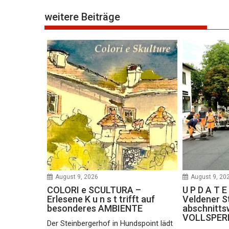
weitere Beiträge
August 9, 2026
August 9, 20
COLORI e SCULTURA –
U P D A T 
Erlesene K u n s t trifft auf
Veldener S
besonderes AMBIENTE
abschnitts
VOLLSPER
Der Steinbergerhof in Hundspoint lädt