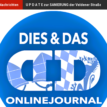
 Nachrichten
U P D A T E zur SANIERUNG der Veldener Straße (