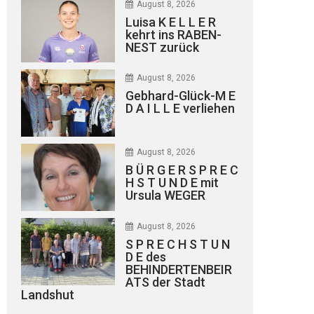
August 8, 2026
Luisa K E L L E R
kehrt ins RABEN-
NEST zurück
August 8, 2026
Gebhard-Glück-M E
D A I L L E verliehen
August 8, 2026
B Ü R G E R S P R E C
H S T U N D E mit
Ursula WEGER
August 8, 2026
S P R E C H S T U N
D E des
BEHINDERTENBEIR
ATS der Stadt
Landshut