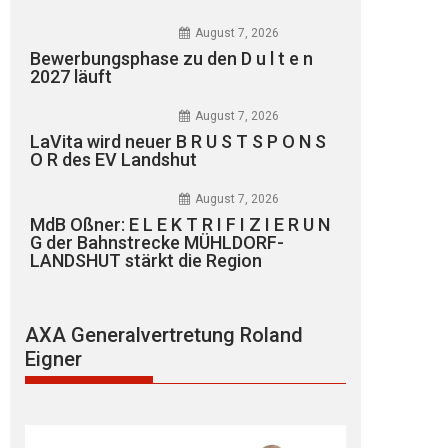
August 7, 2026
Bewerbungsphase zu den D u l t e n
2027 läuft
August 7, 2026
LaVita wird neuer B R U S T S P O N S
O R des EV Landshut
August 7, 2026
MdB Oßner: E L E K T R I F I Z I E R U N
G der Bahnstrecke MÜHLDORF-
LANDSHUT stärkt die Region
AXA Generalvertretung Roland
Eigner