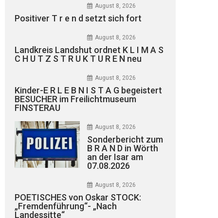
August 8, 2026
Positiver T r e n d setzt sich fort
August 8, 2026
Landkreis Landshut ordnet K L I M A S
C H U T Z S T R U K T U R E N neu
August 8, 2026
Kinder-E R L E B N I S T A G begeistert
BESUCHER im Freilichtmuseum
FINSTERAU
August 8, 2026
Sonderbericht zum
B R A N D in Wörth
an der Isar am
07.08.2026
August 8, 2026
POETISCHES von Oskar STOCK:
„Fremdenführung“- „Nach
Landessitte“