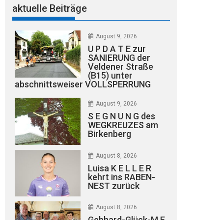
aktuelle Beiträge
August 9, 2026
U P D A T E zur
SANIERUNG der
Veldener Straße
(B15) unter
abschnittsweiser VOLLSPERRUNG
August 9, 2026
S E G N U N G des
WEGKREUZES am
Birkenberg
August 8, 2026
Luisa K E L L E R
kehrt ins RABEN-
NEST zurück
August 8, 2026
Gebhard-Glück-M E