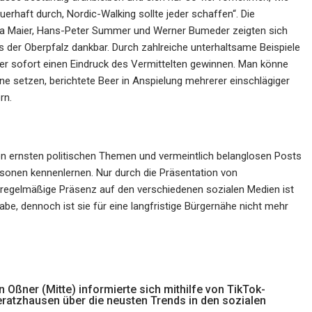
uerhaft durch, Nordic-Walking sollte jeder schaffen“. Die
ka Maier, Hans-Peter Summer und Werner Bumeder zeigten sich
us der Oberpfalz dankbar. Durch zahlreiche unterhaltsame Beispiele
er sofort einen Eindruck des Vermittelten gewinnen. Man könne
ne setzen, berichtete Beer in Anspielung mehrerer einschlägiger
rn.
en ernsten politischen Themen und vermeintlich belanglosen Posts
ersonen kennenlernen. Nur durch die Präsentation von
 regelmäßige Präsenz auf den verschiedenen sozialen Medien ist
be, dennoch ist sie für eine langfristige Bürgernähe nicht mehr
 Oßner (Mitte) informierte sich mithilfe von TikTok-
eratzhausen über die neusten Trends in den sozialen