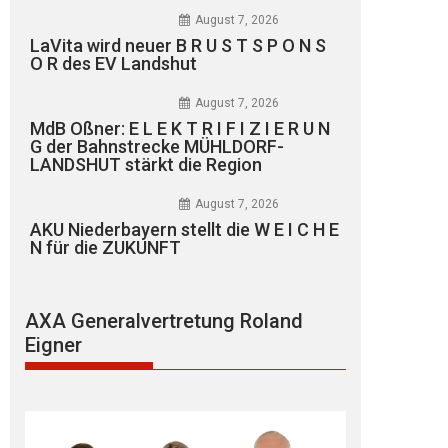
August 7, 2026
LaVita wird neuer B R U S T S P O N S
O R des EV Landshut
August 7, 2026
MdB Oßner: E L E K T R I F I Z I E R U N
G der Bahnstrecke MÜHLDORF-
LANDSHUT stärkt die Region
August 7, 2026
AKU Niederbayern stellt die W E I C H E
N für die ZUKUNFT
AXA Generalvertretung Roland
Eigner