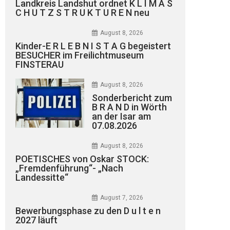
Landkreis Landshut ordnet K L I M A S
C H U T Z S T R U K T U R E N neu
August 8, 2026
Kinder-E R L E B N I S T A G begeistert
BESUCHER im Freilichtmuseum
FINSTERAU
August 8, 2026
Sonderbericht zum
B R A N D in Wörth
an der Isar am
07.08.2026
August 8, 2026
POETISCHES von Oskar STOCK:
„Fremdenführung“- „Nach
Landessitte“
August 7, 2026
Bewerbungsphase zu den D u l t e n
2027 läuft