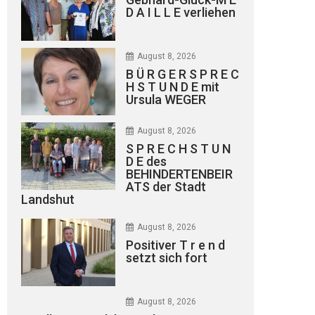
D A I L L E verliehen
August 8, 2026
B Ü R G E R S P R E C
H S T U N D E mit
Ursula WEGER
August 8, 2026
S P R E C H S T U N
D E des
BEHINDERTENBEIR
ATS der Stadt
Landshut
August 8, 2026
Positiver T r e n d
setzt sich fort
August 8, 2026