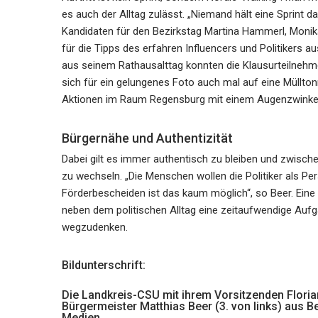
es auch der Alltag zulässt. „Niemand hält eine Sprint da
Kandidaten für den Bezirkstag Martina Hammerl, Moni
für die Tipps des erfahren Influencers und Politikers a
aus seinem Rathausalttag konnten die Klausurteilnehm
sich für ein gelungenes Foto auch mal auf eine Müllton
Aktionen im Raum Regensburg mit einem Augenzwinke
Bürgernähe und Authentizität
Dabei gilt es immer authentisch zu bleiben und zwisch
zu wechseln. „Die Menschen wollen die Politiker als P
Förderbescheiden ist das kaum möglich“, so Beer. Eine
neben dem politischen Alltag eine zeitaufwendige Aufga
wegzudenken.
Bildunterschrift:
Die Landkreis-CSU mit ihrem Vorsitzenden Florian
Bürgermeister Matthias Beer (3. von links) aus B
Medien.