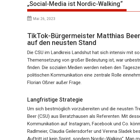
„Social-Media ist Nordic-Walking“
Mai 26, 2023
TikTok-Bürgermeister Matthias Beer
auf den neusten Stand
Die CSU im Landkreis Landshut hat sich intensiv mit s
Themensetzung von großer Bedeutung ist, war unbestri
finden. Die sozialen Medien werden neben den Tagesze
politischen Kommunikation eine zentrale Rolle einneh
Florian Oßner außer Frage.
Langfristige Strategie
Um sich bestmöglich vorzubereiten und die neusten Tr
Beer (CSU) aus Beratzhausen als Referenten. Mit des
Kommunikation auf Instagram, Facebook und Co. können
Radlmeier, Claudia Geilersdorfer und Verena Sladek best
Auftritt ist kein Sprint, sondern Nordic-Walking“. Man