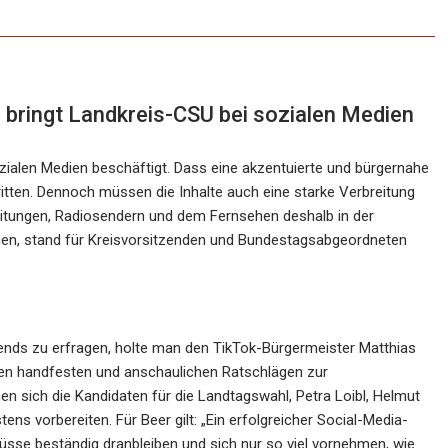
 bringt Landkreis-CSU bei sozialen Medien
ozialen Medien beschäftigt. Dass eine akzentuierte und bürgernahe
tten. Dennoch müssen die Inhalte auch eine starke Verbreitung
itungen, Radiosendern und dem Fernsehen deshalb in der
men, stand für Kreisvorsitzenden und Bundestagsabgeordneten
ends zu erfragen, holte man den TikTok-Bürgermeister Matthias
sen handfesten und anschaulichen Ratschlägen zur
 sich die Kandidaten für die Landtagswahl, Petra Loibl, Helmut
ens vorbereiten. Für Beer gilt: „Ein erfolgreicher Social-Media-
 müsse beständig dranbleiben und sich nur so viel vornehmen, wie