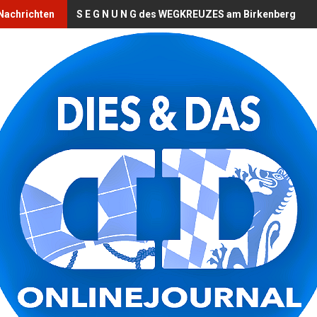
 Nachrichten
S E G N U N G des WEGKREUZES am Birkenberg