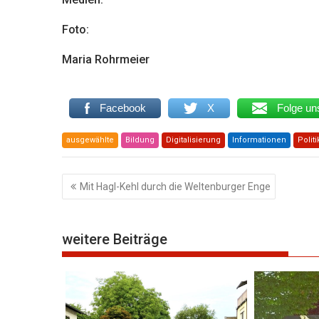
Foto:
Maria Rohrmeier
Facebook
X
Folge un
ausgewählte
Bildung
Digitalisierung
Informationen
Politi
Beitragsnavigation
Mit Hagl-Kehl durch die Weltenburger Enge
weitere Beiträge