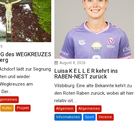
26
 N G des WEGKREUZES
erg
August 8, 2026
Achdorf lädt zur Segnung
Luisa K E L L E R kehrt ins
RABEN-NEST zurück
rten und wieder
n Wegkreuzes am
Vilsbiburg. Eine alte Bekannte kehrt zu
Der...
den Roten Raben zurück; wobei alt hier
lgemeines
relativ ist....
Kultur
Projekt
Allgemein
Allgemeines
Informationen
Sport
Vereine