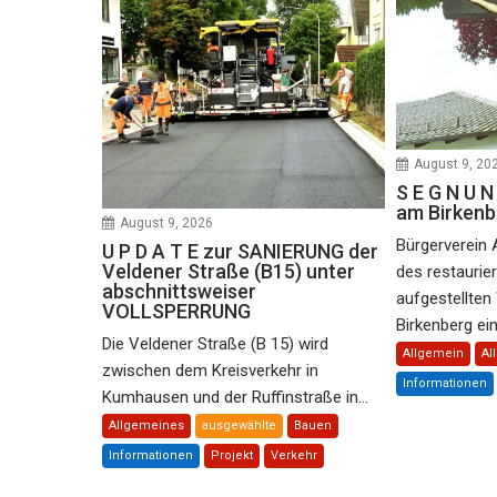
August 9, 20
S E G N U
am Birkenb
August 9, 2026
Bürgerverein 
U P D A T E zur SANIERUNG der
Veldener Straße (B15) unter
des restaurie
abschnittsweiser
aufgestellte
VOLLSPERRUNG
Birkenberg ein 
Die Veldener Straße (B 15) wird
Allgemein
Al
zwischen dem Kreisverkehr in
Informationen
Kumhausen und der Ruffinstraße in...
Allgemeines
ausgewählte
Bauen
Informationen
Projekt
Verkehr