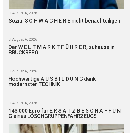
August 6, 2026
Sozial S C H W Ä C H E R E nicht benachteiligen
August 6, 2026
Der W E L T M A R K T F Ü H R E R, zuhause in
BRUCKBERG
August 6, 2026
Hochwertige A U S B I L D U N G dank
modernster TECHNIK
August 6, 2026
143.000 Euro für E R S A T Z B E S C H A F F U N
G eines LÖSCHGRUPPENFAHRZEUGS