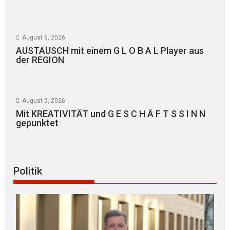
August 6, 2026
AUSTAUSCH mit einem G L O B A L Player aus
der REGION
August 5, 2026
Mit KREATIVITÄT und G E S C H Ä F T S S I N N
gepunktet
Politik