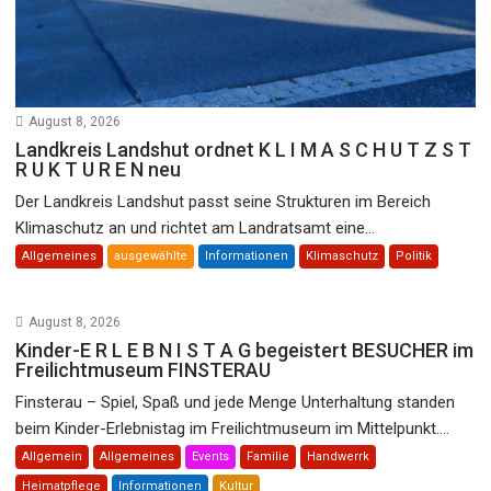
August 8, 2026
Landkreis Landshut ordnet K L I M A S C H U T Z S T
R U K T U R E N neu
Der Landkreis Landshut passt seine Strukturen im Bereich
Klimaschutz an und richtet am Landratsamt eine...
Allgemeines
ausgewählte
Informationen
Klimaschutz
Politik
August 8, 2026
Kinder-E R L E B N I S T A G begeistert BESUCHER im
Freilichtmuseum FINSTERAU
Finsterau – Spiel, Spaß und jede Menge Unterhaltung standen
beim Kinder-Erlebnistag im Freilichtmuseum im Mittelpunkt....
Allgemein
Allgemeines
Events
Familie
Handwerrk
Heimatpflege
Informationen
Kultur