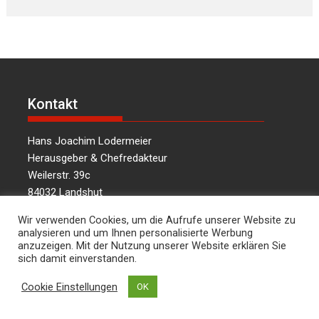
Kontakt
Hans Joachim Lodermeier
Herausgeber & Chefredakteur
Weilerstr. 39c
84032 Landshut
dies.und.das@t-online.de
Wir verwenden Cookies, um die Aufrufe unserer Website zu
0176/64349821
analysieren und um Ihnen personalisierte Werbung
anzuzeigen. Mit der Nutzung unserer Website erklären Sie
sich damit einverstanden.
Über uns
Cookie Einstellungen
OK
Informationen aus Politik – Wirtschaft – Kultur –