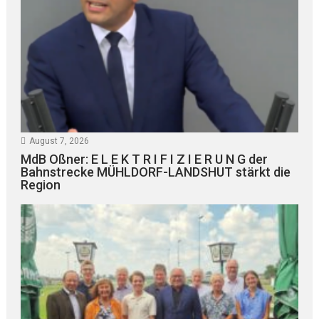
August 7, 2026
MdB Oßner: E L E K T R I F I Z I E R U N G der
Bahnstrecke MÜHLDORF-LANDSHUT stärkt die
Region