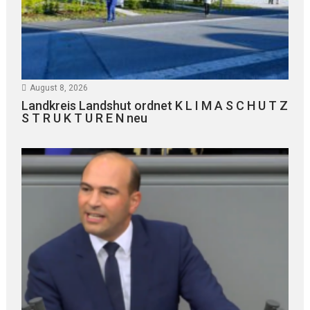
August 8, 2026
Landkreis Landshut ordnet K L I M A S C H U T Z
S T R U K T U R E N neu