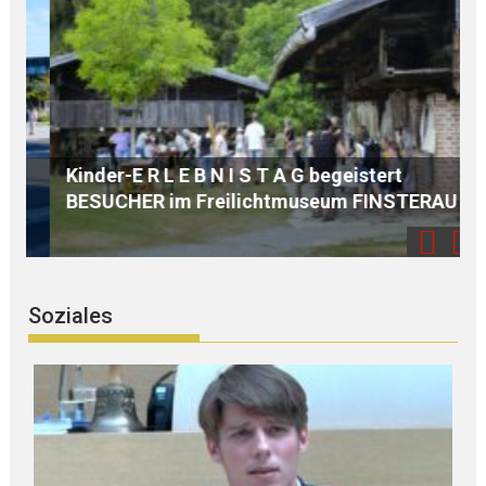
U
Kinder-E R L E B N I S T A G begeistert
S
BESUCHER im Freilichtmuseum FINSTERAU
I
Soziales