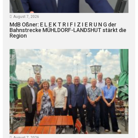
August 7, 2026
MdB Oßner: E L E K T R I F I Z I E R U N G der
Bahnstrecke MÜHLDORF-LANDSHUT stärkt die
Region
August 7, 2026