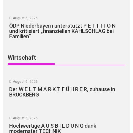
August 5, 2026
ÖDP Niederbayern unterstützt P E T I T I O N
und kritisiert „finanziellen KAHLSCHLAG bei
Familien“
Wirtschaft
August 6, 2026
Der W E L T M A R K T F Ü H R E R, zuhause in
BRUCKBERG
August 6, 2026
Hochwertige A U S B I L D U N G dank
modernster TECHNIK