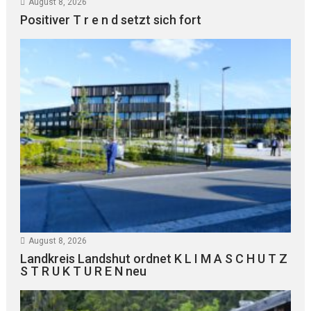
August 8, 2026
Positiver T r e n d setzt sich fort
August 8, 2026
Landkreis Landshut ordnet K L I M A S C H U T Z
S T R U K T U R E N neu