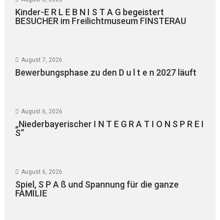
Kinder-E R L E B N I S T A G begeistert
BESUCHER im Freilichtmuseum FINSTERAU
August 7, 2026
Bewerbungsphase zu den D u l t e n 2027 läuft
August 6, 2026
„Niederbayerischer I N T E G R A T I O N S P R E I
S“
August 6, 2026
Spiel, S P A ß und Spannung für die ganze
FAMILIE