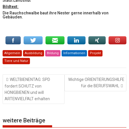
Stadt Landshut
Bildtext:
Die Rauchschwalbe baut ihre Nester gerne innerhalb von
Gebäuden.
Allgemein
Ausbildung
Bildung
Informationen
Projekt
Tiere und Natur
Beitragsnavigation
WELTBIENENTAG: SPD
Wichtige ORIENTIERUNGSHILFE
für die BERUFSWAHL
fordert SCHUTZ von
HONIGBIENEN und will
ARTENVIELFALT erhalten
weitere Beiträge