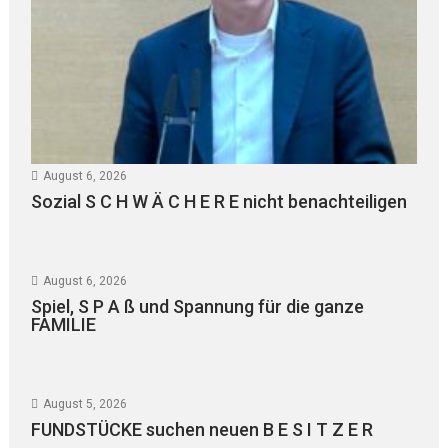
August 6, 2026
Sozial S C H W Ä C H E R E nicht benachteiligen
August 6, 2026
Spiel, S P A ß und Spannung für die ganze
FAMILIE
August 5, 2026
FUNDSTÜCKE suchen neuen B E S I T Z E R