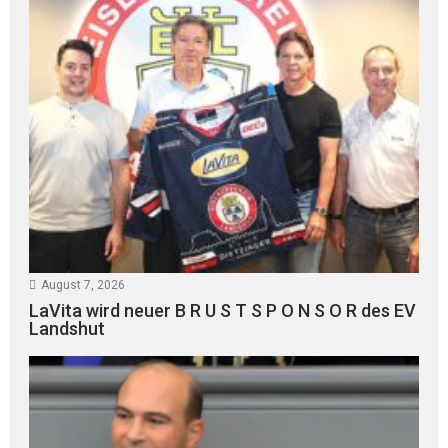
August 7, 2026
LaVita wird neuer B R U S T S P O N S O R des EV
Landshut