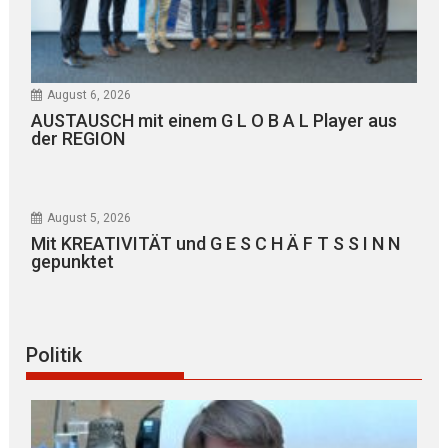
August 6, 2026
AUSTAUSCH mit einem G L O B A L Player aus
der REGION
August 5, 2026
Mit KREATIVITÄT und G E S C H Ä F T S S I N N
gepunktet
Politik