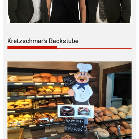
Kretzschmar’s Backstube