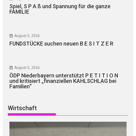
Spiel, S P A ß und Spannung für die ganze
FAMILIE
August 5, 2026
FUNDSTÜCKE suchen neuen B E S I T Z E R
August 5, 2026
ÖDP Niederbayern unterstützt P E T I T I O N
und kritisiert „finanziellen KAHLSCHLAG bei
Familien“
Wirtschaft