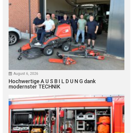
August 6, 2026
Hochwertige A U S B I L D U N G dank
modernster TECHNIK