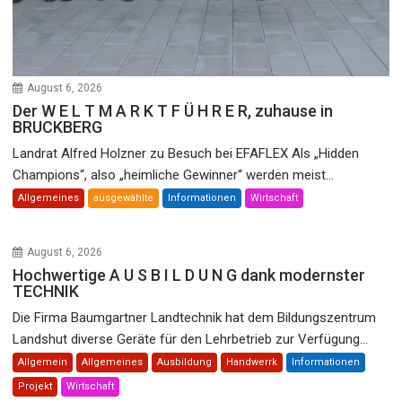
August 6, 2026
Der W E L T M A R K T F Ü H R E R, zuhause in
BRUCKBERG
Landrat Alfred Holzner zu Besuch bei EFAFLEX Als „Hidden
Champions“, also „heimliche Gewinner“ werden meist...
Allgemeines
ausgewählte
Informationen
Wirtschaft
August 6, 2026
Hochwertige A U S B I L D U N G dank modernster
TECHNIK
Die Firma Baumgartner Landtechnik hat dem Bildungszentrum
Landshut diverse Geräte für den Lehrbetrieb zur Verfügung...
Allgemein
Allgemeines
Ausbildung
Handwerrk
Informationen
Projekt
Wirtschaft