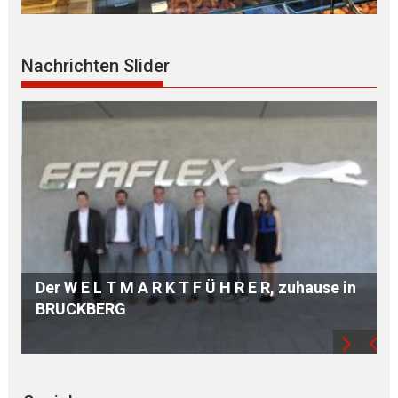
Nachrichten Slider
n
Hochwertige A U S B I L D U N G dank
modernster TECHNIK