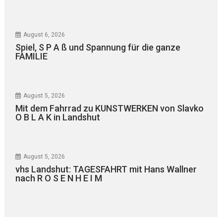
August 6, 2026
Spiel, S P A ß und Spannung für die ganze
FAMILIE
August 5, 2026
Mit dem Fahrrad zu KUNSTWERKEN von Slavko
O B L A K in Landshut
August 5, 2026
vhs Landshut: TAGESFAHRT mit Hans Wallner
nach R O S E N H E I M