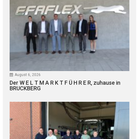
August 6, 2026
Der W E L T M A R K T F Ü H R E R, zuhause in
BRUCKBERG