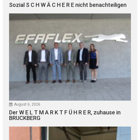
Sozial S C H W Ä C H E R E nicht benachteiligen
August 6, 2026
Der W E L T M A R K T F Ü H R E R, zuhause in
BRUCKBERG