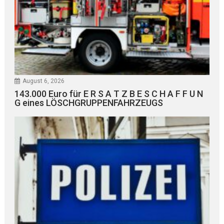
August 6, 2026
143.000 Euro für E R S A T Z B E S C H A F F U N
G eines LÖSCHGRUPPENFAHRZEUGS