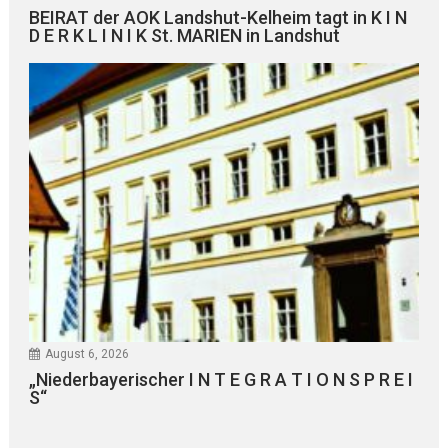
BEIRAT der AOK Landshut-Kelheim tagt in K I N
D E R K L I N I K St. MARIEN in Landshut
August 6, 2026
„Niederbayerischer I N T E G R A T I O N S P R E I
S“