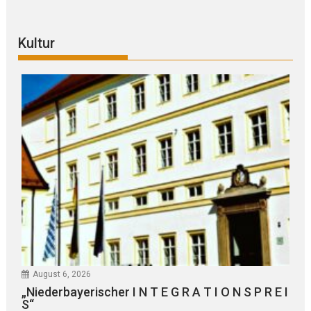
Kultur
August 6, 2026
„Niederbayerischer I N T E G R A T I O N S P R E I
S“