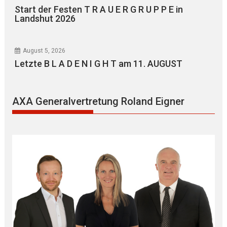
Start der Festen T R A U E R G R U P P E in
Landshut 2026
August 5, 2026
Letzte B L A D E N I G H T am 11. AUGUST
AXA Generalvertretung Roland Eigner