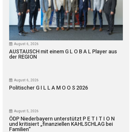
August 6, 2026
AUSTAUSCH mit einem G L O B A L Player aus
der REGION
August 6, 2026
Politischer G I L L A M O O S 2026
August 5, 2026
ÖDP Niederbayern unterstützt P E T I T I O N
und kritisiert „finanziellen KAHLSCHLAG bei
Familien“