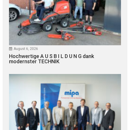
August 6, 2026
Hochwertige A U S B I L D U N G dank
modernster TECHNIK