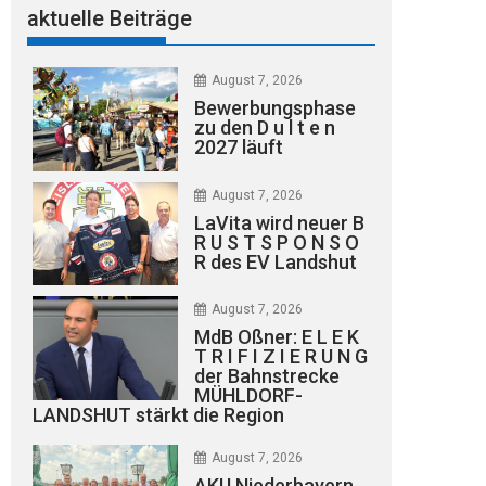
aktuelle Beiträge
August 7, 2026
Bewerbungsphase
zu den D u l t e n
2027 läuft
August 7, 2026
LaVita wird neuer B
R U S T S P O N S O
R des EV Landshut
August 7, 2026
MdB Oßner: E L E K
T R I F I Z I E R U N G
der Bahnstrecke
MÜHLDORF-
LANDSHUT stärkt die Region
August 7, 2026
AKU Niederbayern