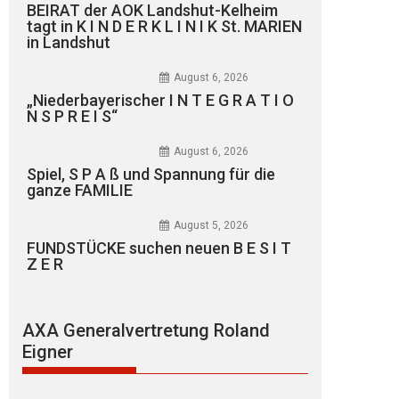
BEIRAT der AOK Landshut-Kelheim
tagt in K I N D E R K L I N I K St. MARIEN
in Landshut
August 6, 2026
„Niederbayerischer I N T E G R A T I O
N S P R E I S“
August 6, 2026
Spiel, S P A ß und Spannung für die
ganze FAMILIE
August 5, 2026
FUNDSTÜCKE suchen neuen B E S I T
Z E R
AXA Generalvertretung Roland
Eigner