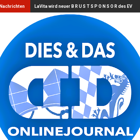
 Nachrichten
LaVita wird neuer B R U S T S P O N S O R des EV L