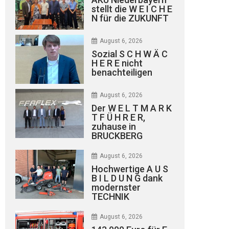
stellt die W E I C H E
N für die ZUKUNFT
August 6, 2026
Sozial S C H W Ä C
H E R E nicht
benachteiligen
August 6, 2026
Der W E L T M A R K
T F Ü H R E R,
zuhause in
BRUCKBERG
August 6, 2026
Hochwertige A U S
B I L D U N G dank
modernster
TECHNIK
August 6, 2026