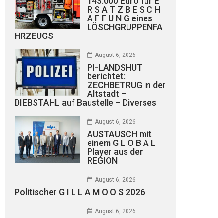
143.000 Euro für E
R S A T Z B E S C H
A F F U N G eines
LÖSCHGRUPPENFA
HRZEUGS
August 6, 2026
PI-LANDSHUT
berichtet:
ZECHBETRUG in der
Altstadt –
DIEBSTAHL auf Baustelle – Diverses
August 6, 2026
AUSTAUSCH mit
einem G L O B A L
Player aus der
REGION
August 6, 2026
Politischer G I L L A M O O S 2026
August 6, 2026