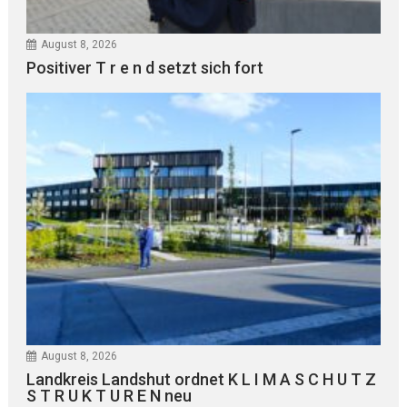
August 8, 2026
Positiver T r e n d setzt sich fort
August 8, 2026
Landkreis Landshut ordnet K L I M A S C H U T Z
S T R U K T U R E N neu