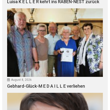
Luisa K E L L E R kehrt ins RABEN-NEST zurück
August 8, 2026
Gebhard-Glück-M E D A I L L E verliehen