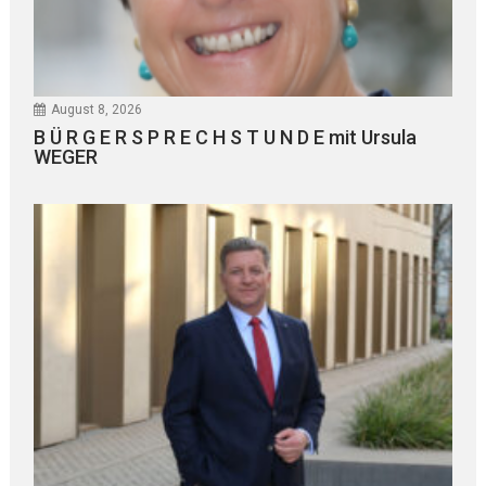
August 8, 2026
B Ü R G E R S P R E C H S T U N D E mit Ursula
WEGER