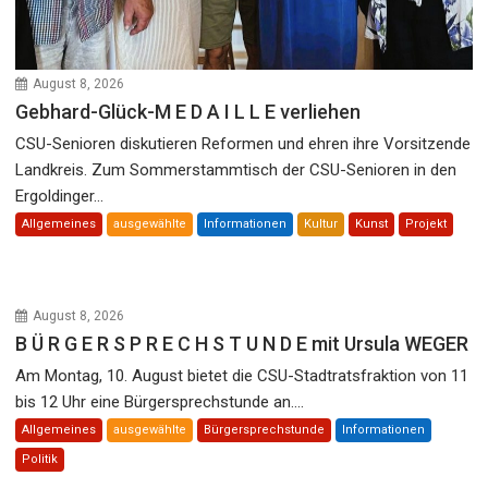
August 8, 2026
Gebhard-Glück-M E D A I L L E verliehen
CSU-Senioren diskutieren Reformen und ehren ihre Vorsitzende
Landkreis. Zum Sommerstammtisch der CSU-Senioren in den
Ergoldinger...
Allgemeines
ausgewählte
Informationen
Kultur
Kunst
Projekt
August 8, 2026
B Ü R G E R S P R E C H S T U N D E mit Ursula WEGER
Am Montag, 10. August bietet die CSU-Stadtratsfraktion von 11
bis 12 Uhr eine Bürgersprechstunde an....
Allgemeines
ausgewählte
Bürgersprechstunde
Informationen
Politik