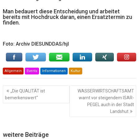
Man bedauert diese Entscheidung und arbeitet
bereits mit Hochdruck daran, einen Ersatztermin zu
finden.
Foto: Archiv DIESUNDDAS/hjl
Allgemein
Events
Informationen
Kultur
Beitragsnavigation
„Die QUALITÄT ist
WASSERWIRTSCHAFTSAMT
bemerkenswert“
warnt vor steigendem ISAR-
PEGEL auch in der Stadt
Landshut
weitere Beiträge