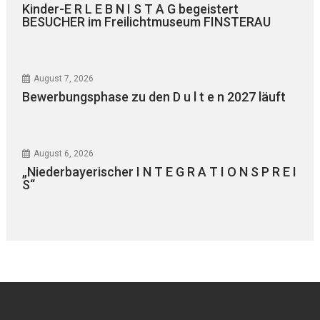
Kinder-E R L E B N I S T A G begeistert
BESUCHER im Freilichtmuseum FINSTERAU
August 7, 2026
Bewerbungsphase zu den D u l t e n 2027 läuft
August 6, 2026
„Niederbayerischer I N T E G R A T I O N S P R E I
S“