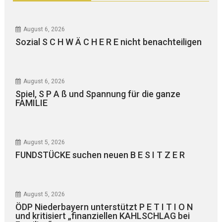
August 6, 2026
Sozial S C H W Ä C H E R E nicht benachteiligen
August 6, 2026
Spiel, S P A ß und Spannung für die ganze
FAMILIE
August 5, 2026
FUNDSTÜCKE suchen neuen B E S I T Z E R
August 5, 2026
ÖDP Niederbayern unterstützt P E T I T I O N
und kritisiert „finanziellen KAHLSCHLAG bei