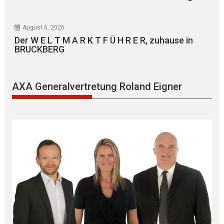
August 6, 2026
Der W E L T M A R K T F Ü H R E R, zuhause in
BRUCKBERG
AXA Generalvertretung Roland Eigner