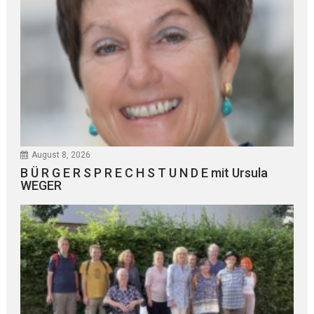
August 8, 2026
B Ü R G E R S P R E C H S T U N D E mit Ursula
WEGER