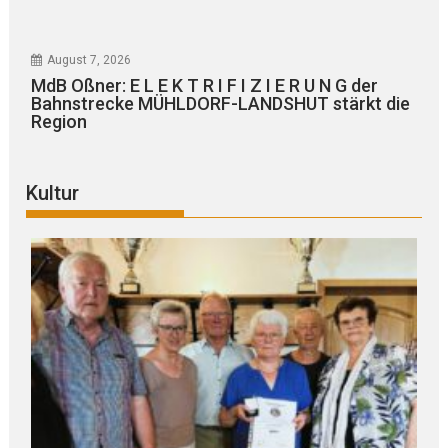
August 7, 2026
MdB Oßner: E L E K T R I F I Z I E R U N G der
Bahnstrecke MÜHLDORF-LANDSHUT stärkt die
Region
Kultur