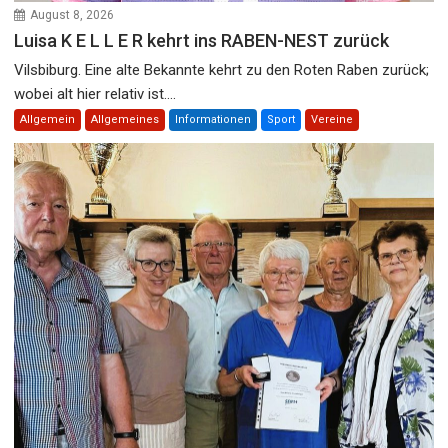
August 8, 2026
Luisa K E L L E R kehrt ins RABEN-NEST zurück
Vilsbiburg. Eine alte Bekannte kehrt zu den Roten Raben zurück;
wobei alt hier relativ ist....
Allgemein
Allgemeines
Informationen
Sport
Vereine