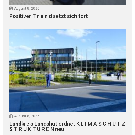
August 8, 2026
Positiver T r e n d setzt sich fort
August 8, 2026
Landkreis Landshut ordnet K L I M A S C H U T Z
S T R U K T U R E N neu