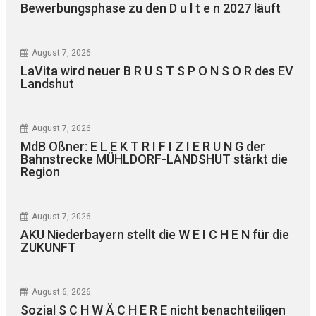
Bewerbungsphase zu den D u l t e n 2027 läuft
August 7, 2026
LaVita wird neuer B R U S T S P O N S O R des EV
Landshut
August 7, 2026
MdB Oßner: E L E K T R I F I Z I E R U N G der
Bahnstrecke MÜHLDORF-LANDSHUT stärkt die
Region
August 7, 2026
AKU Niederbayern stellt die W E I C H E N für die
ZUKUNFT
August 6, 2026
Sozial S C H W Ä C H E R E nicht benachteiligen