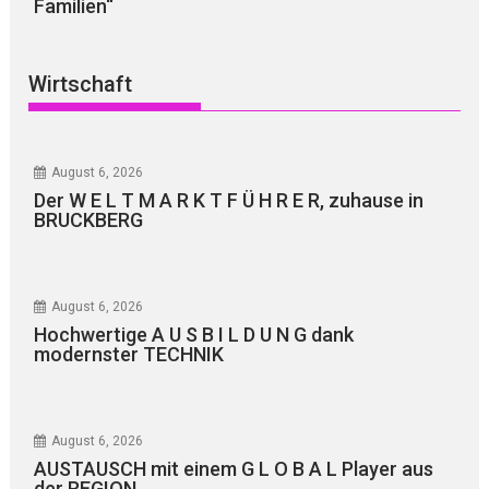
Familien“
Wirtschaft
August 6, 2026
Der W E L T M A R K T F Ü H R E R, zuhause in
BRUCKBERG
August 6, 2026
Hochwertige A U S B I L D U N G dank
modernster TECHNIK
August 6, 2026
AUSTAUSCH mit einem G L O B A L Player aus
der REGION