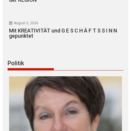
August 5, 2026
Mit KREATIVITÄT und G E S C H Ä F T S S I N N
gepunktet
Politik