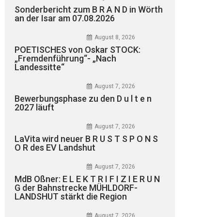
Sonderbericht zum B R A N D in Wörth
an der Isar am 07.08.2026
August 8, 2026
POETISCHES von Oskar STOCK:
„Fremdenführung“- „Nach
Landessitte“
August 7, 2026
Bewerbungsphase zu den D u l t e n
2027 läuft
August 7, 2026
LaVita wird neuer B R U S T S P O N S
O R des EV Landshut
August 7, 2026
MdB Oßner: E L E K T R I F I Z I E R U N
G der Bahnstrecke MÜHLDORF-
LANDSHUT stärkt die Region
August 7, 2026