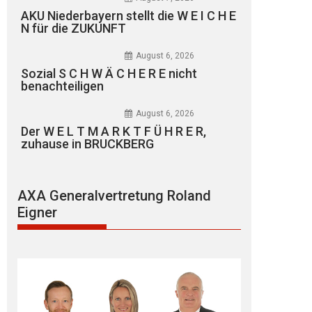
AKU Niederbayern stellt die W E I C H E
N für die ZUKUNFT
August 6, 2026
Sozial S C H W Ä C H E R E nicht
benachteiligen
August 6, 2026
Der W E L T M A R K T F Ü H R E R,
zuhause in BRUCKBERG
AXA Generalvertretung Roland
Eigner