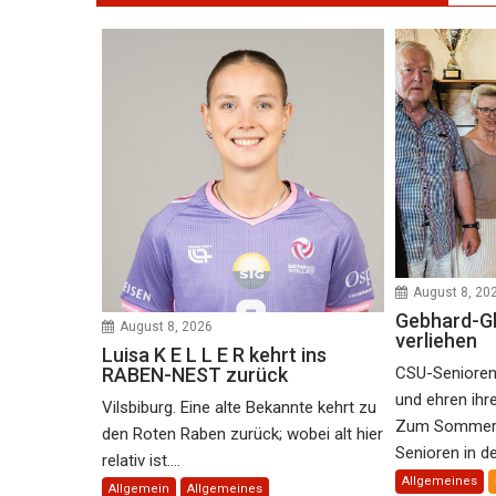
August 8, 20
Gebhard-Glü
August 8, 2026
verliehen
Luisa K E L L E R kehrt ins
RABEN-NEST zurück
CSU-Senioren
und ehren ihr
Vilsbiburg. Eine alte Bekannte kehrt zu
Zum Sommers
den Roten Raben zurück; wobei alt hier
Senioren in de
relativ ist....
Allgemeines
Allgemein
Allgemeines