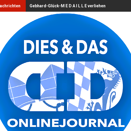
Nachrichten
Gebhard-Glück-M E D A I L L E verliehen