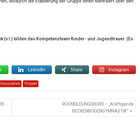
en, wodurch die Etablierung der Gruppe einen Mehrwert über den
k (v.l.) bilden das Kompetenzteam Kinder- und Jugendtrauer. (Es
s
LinkedIn
Share
Instagram
 Gesundheit
Projekt
70
RÜCKBILDUNGSKURS – „Kräftigende
BECKENBODENGYMNASTIK“