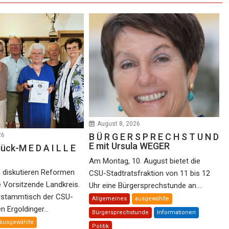
August 8, 2026
B Ü R G E R S P R E C H S T U N D
26
E mit Ursula WEGER
ck-M E D A I L L E
Am Montag, 10. August bietet die
 diskutieren Reformen
CSU-Stadtratsfraktion von 11 bis 12
e Vorsitzende Landkreis.
Uhr eine Bürgersprechstunde an....
tammtisch der CSU-
Allgemeines
ausgewählte
n Ergoldinger...
Bürgersprechstunde
Informationen
ausgewählte
Politik