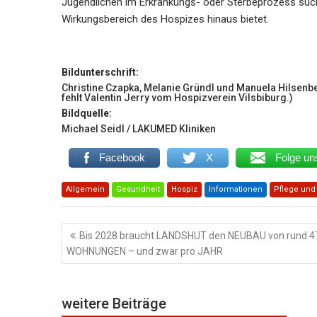
Jugendlichen im Erkrankungs- oder Sterbeprozess such
Wirkungsbereich des Hospizes hinaus bietet.
Bildunterschrift:
Christine Czapka, Melanie Gründl und Manuela Hilsenbe
fehlt Valentin Jerry vom Hospizverein Vilsbiburg.)
Bildquelle:
Michael Seidl / LAKUMED Kliniken
Facebook
X
Folge un
Allgemein
Gesundheit
Hospiz
Informationen
Pflege und
Beitragsnavigation
Bis 2028 braucht LANDSHUT den NEUBAU von rund 4
WOHNUNGEN – und zwar pro JAHR
weitere Beiträge