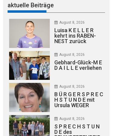
aktuelle Beiträge
August 8, 2026
Luisa K E L L E R
kehrt ins RABEN-
NEST zurück
August 8, 2026
Gebhard-Glück-M E
D A I L L E verliehen
August 8, 2026
B Ü R G E R S P R E C
H S T U N D E mit
Ursula WEGER
August 8, 2026
S P R E C H S T U N
D E des