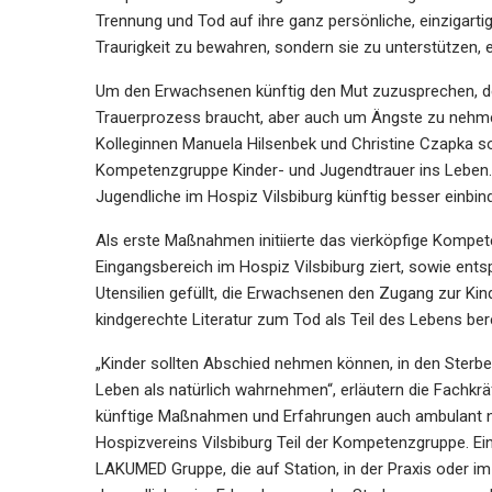
Trennung und Tod auf ihre ganz persönliche, einzigarti
Traurigkeit zu bewahren, sondern sie zu unterstützen, e
Um den Erwachsenen künftig den Mut zuzusprechen, den
Trauerprozess braucht, aber auch um Ängste zu nehme
Kolleginnen Manuela Hilsenbek und Christine Czapka so
Kompetenzgruppe Kinder- und Jugendtrauer ins Leben. 
Jugendliche im Hospiz Vilsbiburg künftig besser einbind
Als erste Maßnahmen initiierte das vierköpfige Kompete
Eingangsbereich im Hospiz Vilsbiburg ziert, sowie ents
Utensilien gefüllt, die Erwachsenen den Zugang zur Kin
kindgerechte Literatur zum Tod als Teil des Lebens berei
„Kinder sollten Abschied nehmen können, in den Sterb
Leben als natürlich wahrnehmen“, erläutern die Fachkrä
künftige Maßnahmen und Erfahrungen auch ambulant nut
Hospizvereins Vilsbiburg Teil der Kompetenzgruppe. Ei
LAKUMED Gruppe, die auf Station, in der Praxis oder i