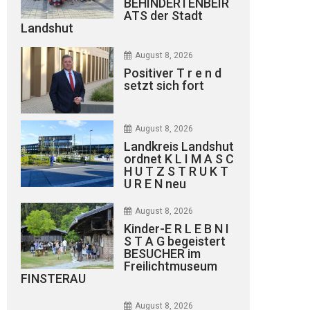
BEHINDERTENBEIR
ATS der Stadt
Landshut
August 8, 2026
Positiver T r e n d
setzt sich fort
August 8, 2026
Landkreis Landshut
ordnet K L I M A S C
H U T Z S T R U K T
U R E N neu
August 8, 2026
Kinder-E R L E B N I
S T A G begeistert
BESUCHER im
Freilichtmuseum
FINSTERAU
August 8, 2026