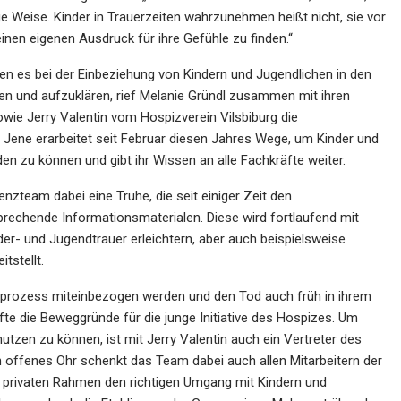
ge Weise. Kinder in Trauerzeiten wahrzunehmen heißt nicht, sie vor
inen eigenen Ausdruck für ihre Gefühle zu finden.“
 es bei der Einbeziehung von Kindern und Jugendlichen in den
n und aufzuklären, rief Melanie Gründl zusammen mit ihren
wie Jerry Valentin vom Hospizverein Vilsbiburg die
Jene erarbeitet seit Februar diesen Jahres Wege, um Kinder und
en zu können und gibt ihr Wissen an alle Fachkräfte weiter.
nzteam dabei eine Truhe, die seit einiger Zeit den
prechende Informationsmaterialen. Diese wird fortlaufend mit
der- und Jugendtrauer erleichtern, aber auch beispielsweise
tstellt.
eprozess miteinbezogen werden und den Tod auch früh in ihrem
fte die Beweggründe für die junge Initiative des Hospizes. Um
zen zu können, ist mit Jerry Valentin auch ein Vertreter des
n offenes Ohr schenkt das Team dabei auch allen Mitarbeitern der
m privaten Rahmen den richtigen Umgang mit Kindern und