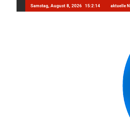
Skip
Samstag, August 8, 2026
15:2:16
aktuelle 
to
content