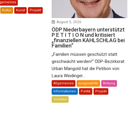
lgemeines
Kultur
Kunst
Projekt
August 5, 2026
ÖDP Niederbayern unterstützt
P E T I T I O N und kritisiert
„finanziellen KAHLSCHLAG bei
Familien“
„Familien müssen geschützt statt
geschwächt werden!“ ÖDP-Bezirksrat
Urban Mangold hat die Petition von
Laura Weidinger...
Allgemeines
ausgewählte
Bildung
Informationen
Politik
Projekt
Soziales