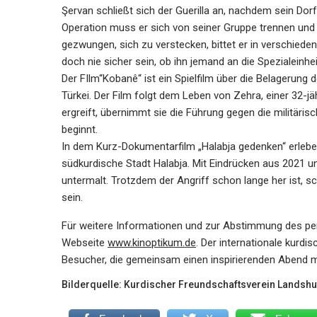
Şervan schließt sich der Guerilla an, nachdem sein Dorf
Operation muss er sich von seiner Gruppe trennen und 
gezwungen, sich zu verstecken, bittet er in verschieden
doch nie sicher sein, ob ihn jemand an die Spezialeinhe
Der FIlm“Kobanê“ ist ein Spielfilm über die Belagerung 
Türkei. Der Film folgt dem Leben von Zehra, einer 32-j
ergreift, übernimmt sie die Führung gegen die militäri
beginnt.
In dem Kurz-Dokumentarfilm „Halabja gedenken“ erlebe
südkurdische Stadt Halabja. Mit Eindrücken aus 2021 
untermalt. Trotzdem der Angriff schon lange her ist, 
sein.
Für weitere Informationen und zur Abstimmung des pe
Webseite
www.kinoptikum.de
. Der internationale kurdi
Besucher, die gemeinsam einen inspirierenden Abend m
Bilderquelle: Kurdischer Freundschaftsverein Landshu