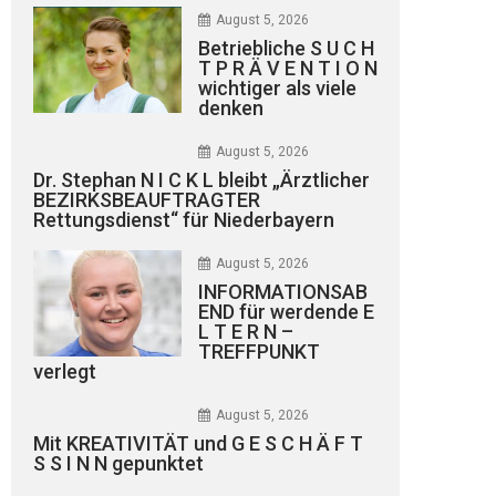
August 5, 2026
Betriebliche S U C H
T P R Ä V E N T I O N
wichtiger als viele
denken
August 5, 2026
Dr. Stephan N I C K L bleibt „Ärztlicher
BEZIRKSBEAUFTRAGTER
Rettungsdienst“ für Niederbayern
August 5, 2026
INFORMATIONSAB
END für werdende E
L T E R N –
TREFFPUNKT
verlegt
August 5, 2026
Mit KREATIVITÄT und G E S C H Ä F T
S S I N N gepunktet