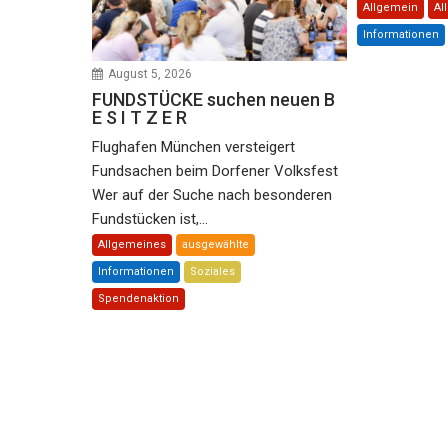
Allgemein
Al
Informationen
August 5, 2026
FUNDSTÜCKE suchen neuen B
E S I T Z E R
Flughafen München versteigert
Fundsachen beim Dorfener Volksfest
Wer auf der Suche nach besonderen
Fundstücken ist,...
Allgemeines
ausgewählte
Informationen
Soziales
Spendenaktion