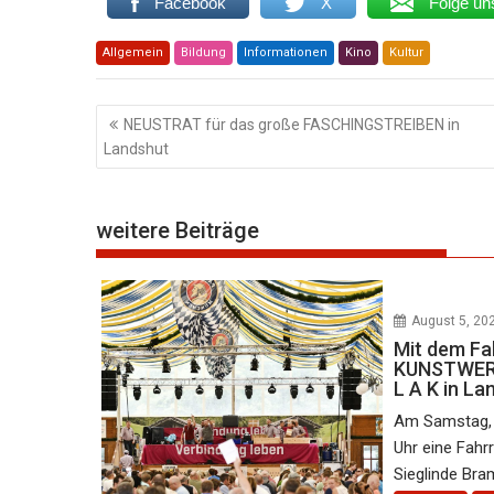
Facebook
X
Folge un
Allgemein
Bildung
Informationen
Kino
Kultur
Beitragsnavigation
NEUSTRAT für das große FASCHINGSTREIBEN in
Landshut
weitere Beiträge
August 5, 20
Mit dem Fa
KUNSTWERK
L A K in La
Am Samstag, 
Uhr eine Fahr
Sieglinde Bram