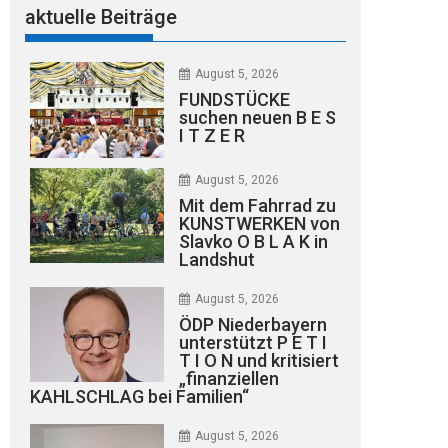
aktuelle Beiträge
August 5, 2026
FUNDSTÜCKE
suchen neuen B E S
I T Z E R
August 5, 2026
Mit dem Fahrrad zu
KUNSTWERKEN von
Slavko O B L A K in
Landshut
August 5, 2026
ÖDP Niederbayern
unterstützt P E T I
T I O N und kritisiert
„finanziellen
KAHLSCHLAG bei Familien“
August 5, 2026