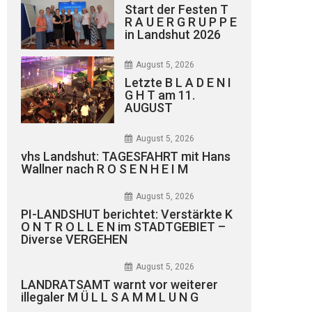
Start der Festen T
R A U E R G R U P P E
in Landshut 2026
August 5, 2026
Letzte B L A D E N I
G H T am 11.
AUGUST
August 5, 2026
vhs Landshut: TAGESFAHRT mit Hans
Wallner nach R O S E N H E I M
August 5, 2026
PI-LANDSHUT berichtet: Verstärkte K
O N T R O L L E N im STADTGEBIET –
Diverse VERGEHEN
August 5, 2026
LANDRATSAMT warnt vor weiterer
illegaler M Ü L L S A M M L U N G