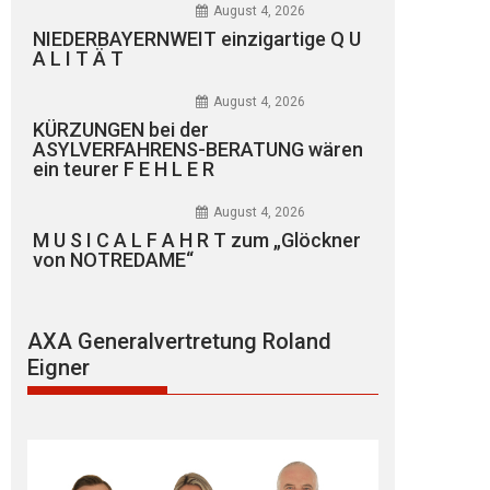
August 4, 2026
NIEDERBAYERNWEIT einzigartige Q U
A L I T Ä T
August 4, 2026
KÜRZUNGEN bei der
ASYLVERFAHRENS-BERATUNG wären
ein teurer F E H L E R
August 4, 2026
M U S I C A L F A H R T zum „Glöckner
von NOTREDAME“
AXA Generalvertretung Roland
Eigner