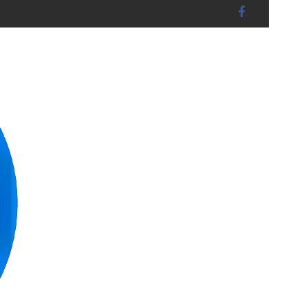
B L A K in Landshut