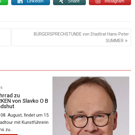
s
LinkedIn
Share
Instagram
BÜRGERSPRECHSTUNDE von Stadtrat Hans-Peter
SUMMER
26
hrrad zu
EN von Slavko O B
ndshut
08. August, findet um 15
radtour mit Kunstführerin
s zu...