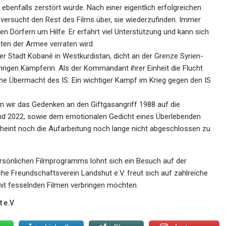
 ebenfalls zerstört wurde. Nach einer eigentlich erfolgreichen
versucht den Rest des Films über, sie wiederzufinden. Immer
en Dörfern um Hilfe. Er erfährt viel Unterstützung und kann sich
iten der Armee verraten wird.
der Stadt Kobanê in Westkurdistan, dicht an der Grenze Syrien-
ährigen Kämpferin. Als der Kommandant ihrer Einheit die Flucht
sche Übermacht des IS. Ein wichtiger Kampf im Krieg gegen den IS
n wir das Gedenken an den Giftgasangriff 1988 auf die
und 2022, sowie dem emotionalen Gedicht eines Überlebenden
scheint noch die Aufarbeitung noch lange nicht abgeschlossen zu
rsönlichen Filmprogramms lohnt sich ein Besuch auf der
sche Freundschaftsverein Landshut e.V. freut sich auf zahlreiche
it fesselnden Filmen verbringen möchten.
t e.V