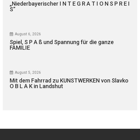
„Niederbayerischer I N T E G R A T I O N S P R E I
S“
August 6, 2026
Spiel, S P A ß und Spannung für die ganze
FAMILIE
August 5, 2026
Mit dem Fahrrad zu KUNSTWERKEN von Slavko
O B L A K in Landshut