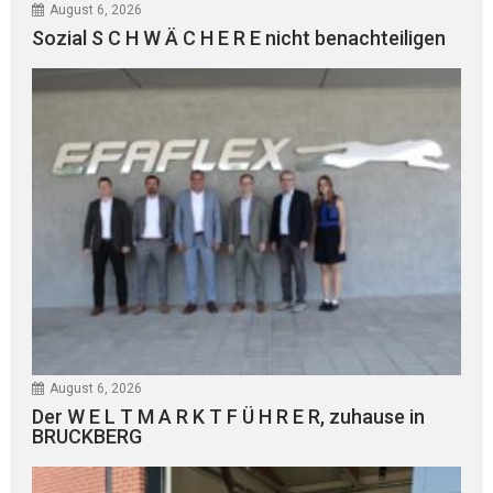
August 6, 2026
Sozial S C H W Ä C H E R E nicht benachteiligen
August 6, 2026
Der W E L T M A R K T F Ü H R E R, zuhause in
BRUCKBERG