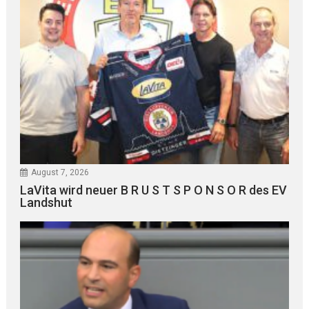
August 7, 2026
LaVita wird neuer B R U S T S P O N S O R des EV
Landshut