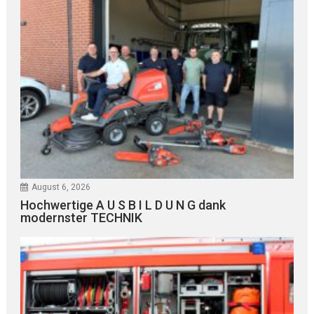
August 6, 2026
Hochwertige A U S B I L D U N G dank
modernster TECHNIK