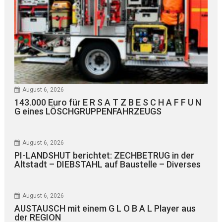
August 6, 2026
143.000 Euro für E R S A T Z B E S C H A F F U N
G eines LÖSCHGRUPPENFAHRZEUGS
August 6, 2026
PI-LANDSHUT berichtet: ZECHBETRUG in der
Altstadt – DIEBSTAHL auf Baustelle – Diverses
August 6, 2026
AUSTAUSCH mit einem G L O B A L Player aus
der REGION