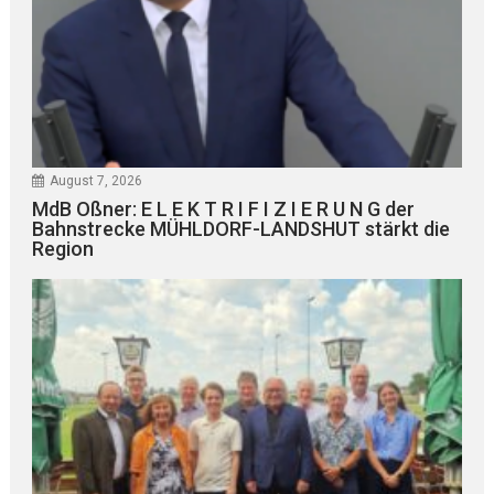
August 7, 2026
MdB Oßner: E L E K T R I F I Z I E R U N G der
Bahnstrecke MÜHLDORF-LANDSHUT stärkt die
Region