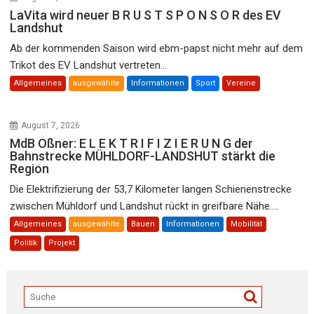
LaVita wird neuer B R U S T S P O N S O R des EV
Landshut
Ab der kommenden Saison wird ebm-papst nicht mehr auf dem
Trikot des EV Landshut vertreten...
Allgemeines
ausgewählte
Informationen
Sport
Vereine
August 7, 2026
MdB Oßner: E L E K T R I F I Z I E R U N G der
Bahnstrecke MÜHLDORF-LANDSHUT stärkt die
Region
Die Elektrifizierung der 53,7 Kilometer langen Schienenstrecke
zwischen Mühldorf und Landshut rückt in greifbare Nähe....
Allgemeines
ausgewählte
Bauen
Informationen
Mobilität
Politik
Projekt