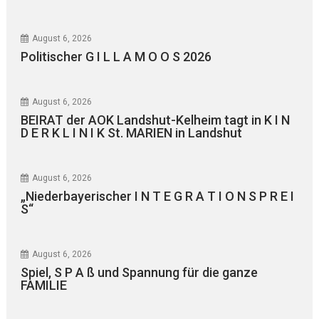
August 6, 2026
Politischer G I L L A M O O S 2026
August 6, 2026
BEIRAT der AOK Landshut-Kelheim tagt in K I N
D E R K L I N I K St. MARIEN in Landshut
August 6, 2026
„Niederbayerischer I N T E G R A T I O N S P R E I
S“
August 6, 2026
Spiel, S P A ß und Spannung für die ganze
FAMILIE