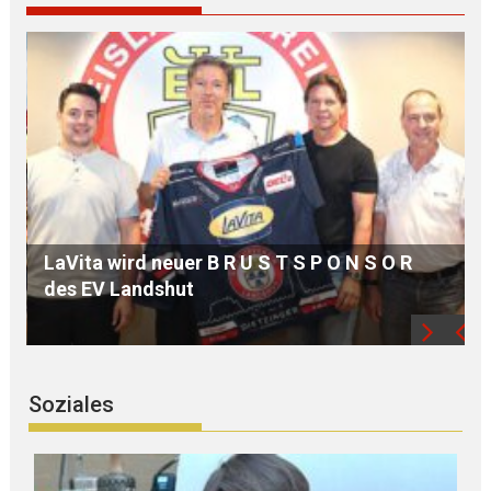
MdB Oßner: E L E K T R I F I Z I E R U N G der
Bahnstrecke MÜHLDORF-LANDSHUT stärkt
die Region
Soziales