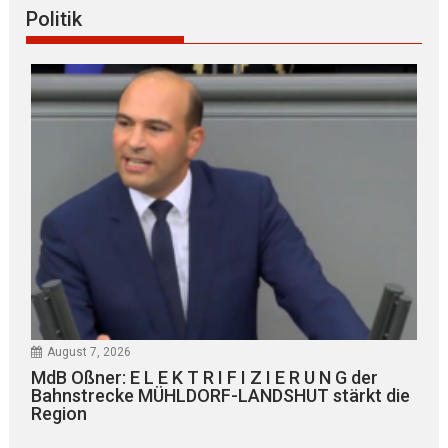
Politik
August 7, 2026
MdB Oßner: E L E K T R I F I Z I E R U N G der
Bahnstrecke MÜHLDORF-LANDSHUT stärkt die
Region