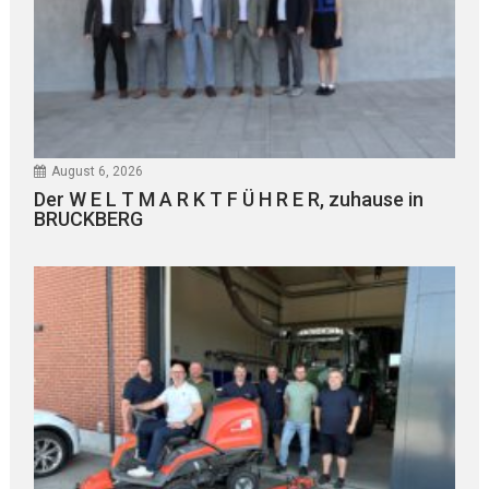
August 6, 2026
Der W E L T M A R K T F Ü H R E R, zuhause in
BRUCKBERG