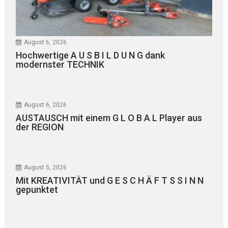
August 6, 2026
Hochwertige A U S B I L D U N G dank
modernster TECHNIK
August 6, 2026
AUSTAUSCH mit einem G L O B A L Player aus
der REGION
August 5, 2026
Mit KREATIVITÄT und G E S C H Ä F T S S I N N
gepunktet