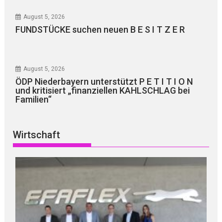
August 5, 2026
FUNDSTÜCKE suchen neuen B E S I T Z E R
August 5, 2026
ÖDP Niederbayern unterstützt P E T I T I O N
und kritisiert „finanziellen KAHLSCHLAG bei
Familien“
Wirtschaft