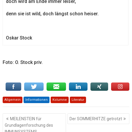
doch wird am Ende immer leiser,
denn sie ist wild, doch längst schon heiser.
Oskar Stock
Foto: O. Stock priv.
Allgemein
Informationen
Kolumne
Literatur
Beitragsnavigation
MEILENSTEIN für
Der SOMMERHITZE getrotzt
Grundlagenforschung des
IMMUNSYSTEMS