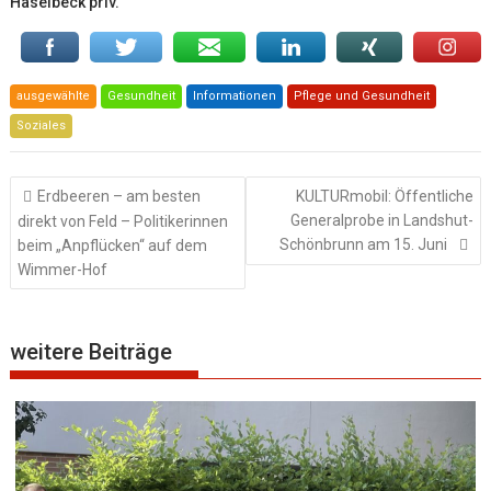
Haselbeck priv.
ausgewählte
Gesundheit
Informationen
Pflege und Gesundheit
Soziales
Beitragsnavigation
Erdbeeren – am besten
KULTURmobil: Öffentliche
Generalprobe in Landshut-
direkt von Feld – Politikerinnen
Schönbrunn am 15. Juni
beim „Anpflücken“ auf dem
Wimmer-Hof
weitere Beiträge