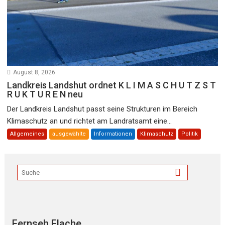
August 8, 2026
Landkreis Landshut ordnet K L I M A S C H U T Z S T
R U K T U R E N neu
Der Landkreis Landshut passt seine Strukturen im Bereich
Klimaschutz an und richtet am Landratsamt eine...
Allgemeines
ausgewählte
Informationen
Klimaschutz
Politik
Fernseh Flache