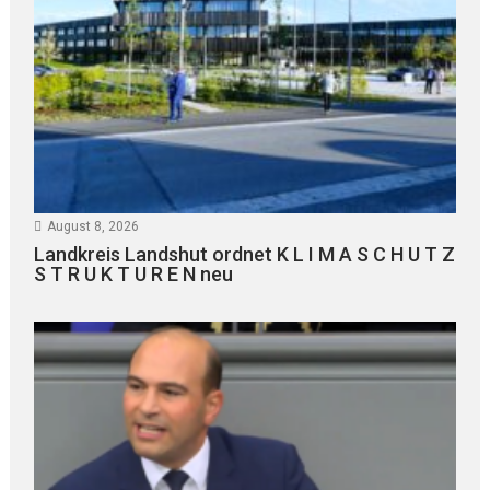
August 8, 2026
Landkreis Landshut ordnet K L I M A S C H U T Z
S T R U K T U R E N neu