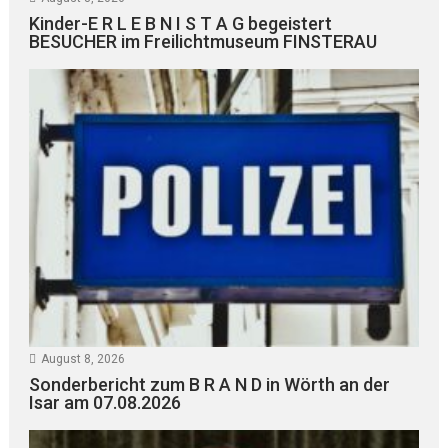
Kinder-E R L E B N I S T A G begeistert
BESUCHER im Freilichtmuseum FINSTERAU
August 8, 2026
Sonderbericht zum B R A N D in Wörth an der
Isar am 07.08.2026