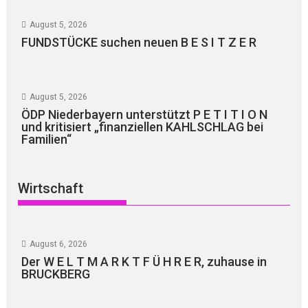
August 5, 2026
FUNDSTÜCKE suchen neuen B E S I T Z E R
August 5, 2026
ÖDP Niederbayern unterstützt P E T I T I O N
und kritisiert „finanziellen KAHLSCHLAG bei
Familien“
Wirtschaft
August 6, 2026
Der W E L T M A R K T F Ü H R E R, zuhause in
BRUCKBERG