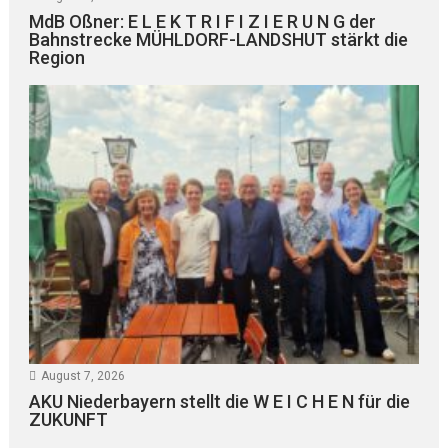
MdB Oßner: E L E K T R I F I Z I E R U N G der
Bahnstrecke MÜHLDORF-LANDSHUT stärkt die
Region
August 7, 2026
AKU Niederbayern stellt die W E I C H E N für die
ZUKUNFT