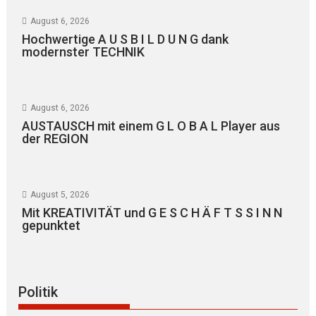
August 6, 2026
Hochwertige A U S B I L D U N G dank
modernster TECHNIK
August 6, 2026
AUSTAUSCH mit einem G L O B A L Player aus
der REGION
August 5, 2026
Mit KREATIVITÄT und G E S C H Ä F T S S I N N
gepunktet
Politik