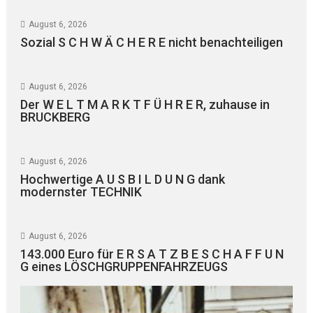
August 6, 2026
Sozial S C H W Ä C H E R E nicht benachteiligen
August 6, 2026
Der W E L T M A R K T F Ü H R E R, zuhause in
BRUCKBERG
August 6, 2026
Hochwertige A U S B I L D U N G dank
modernster TECHNIK
August 6, 2026
143.000 Euro für E R S A T Z B E S C H A F F U N
G eines LÖSCHGRUPPENFAHRZEUGS