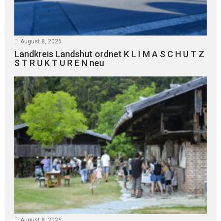
August 8, 2026
Landkreis Landshut ordnet K L I M A S C H U T Z
S T R U K T U R E N neu
August 8, 2026