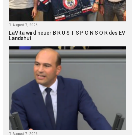
August 7, 2026
LaVita wird neuer B R U S T S P O N S O R des EV
Landshut
August 7, 2026